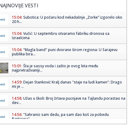
NAJNOVIJE VESTI
15:04:
Subotica: U požaru kod nekadašnje „Zorke” izgorelo oko
20 h...
15:04:
Vučić: U septembru otvaramo fabriku dronova sa
Izraelcima
15:04:
"Magla band" puni dvorane širom regiona: U Sarajevu
publika bira...
15:01:
Šta je sassy voda i zašto je ovog leta među
najpretraživaniji...
14:59:
Dejan Stanković Kralj danas "staje na ludi kamen": Drago
mi je ...
14:58:
Užas u školi: Broj žrtava pucnjave na Tajlandu porastao na
dev...
14:56:
"Sahranio sam dedu, pa sam dao koš za pobedu
Partizana"
14:52:
Nafta vredna bilion dolara pokrenula novu dramu na
Grenlandu: Vla...