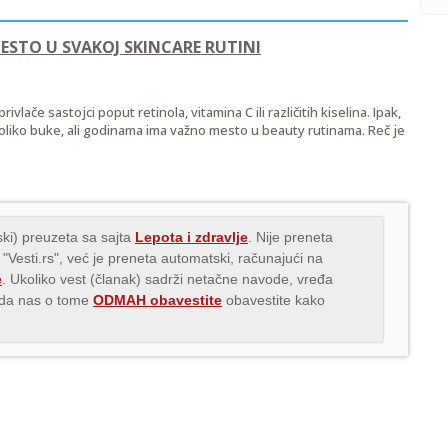
ESTO U SVAKOJ SKINCARE RUTINI
ivlače sastojci poput retinola, vitamina C ili različitih kiselina. Ipak,
oliko buke, ali godinama ima važno mesto u beauty rutinama. Reč je
ki) preuzeta sa sajta
Lepota i zdravlje
. Nije preneta
 "Vesti.rs", već je preneta automatski, računajući na
e
. Ukoliko vest (članak) sadrži netačne navode, vređa
s da nas o tome
ODMAH obavestite
obavestite kako