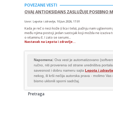
POVEZANE VESTI
OVAJ ANTIOKSIDANS ZASLUŽUJE POSEBNO M
Izvor:
Lepota i zdravlje
,
10.Jun.2026
, 17:01
Kada je reč o nezi kože (i lica i tela), pažnju nam uglavnom pr
među njima postoji jedan sastojak koji možda ne izaziva t
o vitaminu E. I zato se serumi...
Nastavak na Lepota i zdravlje...
Napomena:
Ova vest je automatizovano (softvers
ručno, niti proverena od strane uredništva portala
savesnost i dobru nameru sajta
Lepota i zdravlj
nekog, ili krši nečija autorska prava - molimo Va
bismo uklonili sporni sadržaj.
Pretraga