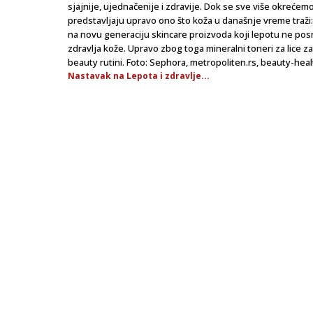
sjajnije, ujednačenije i zdravije. Dok se sve više okrećemo
predstavljaju upravo ono što koža u današnje vreme traži
na novu generaciju skincare proizvoda koji lepotu ne po
zdravlja kože. Upravo zbog toga mineralni toneri za lice 
beauty rutini. Foto: Sephora, metropoliten.rs, beauty-he
Nastavak na Lepota i zdravlje...