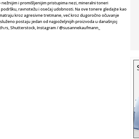
 nežnijim i promišljenijim pristupima nezi, mineralni toneri
: podršku, ravnotežu i osećaj udobnosti. Na ove tonere gledajte kao
smatraju kroz agresivne tretmane, već kroz dugoročno očuvanje
zasluženo postaju jedan od najpoželjnijih proizvoda u današnjoj
alth.rs, Shutterstock, Instagram / @susannekaufmann_