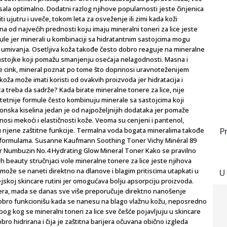
sala optimalno. Dodatni razlog njihove popularnosti jeste činjenica
i ujutru i uveče, tokom leta za osveženje ili zimi kada koži
edna od najvećih prednosti koju imaju mineralni toneri za lice jeste
le jer minerali u kombinaciji sa hidratantnim sastojcima mogu
 umivanja. Osetljiva koža takođe često dobro reaguje na mineralne
sastojke koji pomažu smanjenju osećaja nelagodnosti. Masna i
e cink, mineral poznat po tome što doprinosi uravnoteženijem
koža može imati koristi od ovakvih proizvoda jer hidratacija i
ta treba da sadrže? Kada birate mineralne tonere za lice, nije
itetnije formule često kombinuju minerale sa sastojcima koji
ronska kiselina jedan je od najpoželjnijih dodataka jer pomaže
inosi mekoći i elastičnosti kože. Veoma su cenjeni i pantenol,
nju njene zaštitne funkcije. Termalna voda bogata mineralima takođe
P
m formulama. Susanne Kaufmann Soothing Toner Vichy Minéral 89
r Numbuzin No.4 Hydrating Glow Mineral Toner Kako se pravilno
ih beauty stručnjaci vole mineralne tonere za lice jeste njihova
može se naneti direktno na dlanove i blagim pritiscima utapkati u
U
jskoj skincare rutini jer omogućava bolju apsorpciju proizvoda.
fera, mada se danas sve više preporučuje direktno nanošenje
obro funkcionišu kada se nanesu na blago vlažnu kožu, neposredno
og kog se mineralni toneri za lice sve češće pojavljuju u skincare
bro hidrirana i čija je zaštitna barijera očuvana obično izgleda