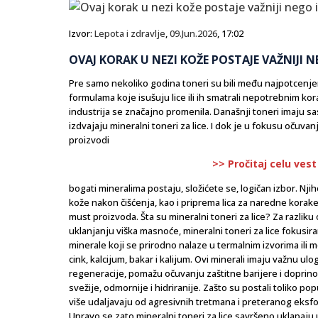
Izvor:
Lepota i zdravlje
,
09.Jun.2026
, 17:02
OVAJ KORAK U NEZI KOŽE POSTAJE VAŽNIJI 
Pre samo nekoliko godina toneri su bili među najpotcenje
formulama koje isušuju lice ili ih smatrali nepotrebnim 
industrija se značajno promenila. Današnji toneri imaju 
izdvajaju mineralni toneri za lice. I dok je u fokusu očuva
proizvodi
>> Pročitaj celu vest
bogati mineralima postaju, složićete se, logičan izbor. Nji
kože nakon čišćenja, kao i priprema lica za naredne korak
must proizvoda. Šta su mineralni toneri za lice? Za razlik
uklanjanju viška masnoće, mineralni toneri za lice fokusira
minerale koji se prirodno nalaze u termalnim izvorima ili
cink, kalcijum, bakar i kalijum. Ovi minerali imaju važnu 
regeneracije, pomažu očuvanju zaštitne barijere i doprinos
svežije, odmornije i hidriranije. Zašto su postali toliko 
više udaljavaju od agresivnih tretmana i preteranog eksf
Upravo se zato mineralni toneri za lice savršeno uklapaju