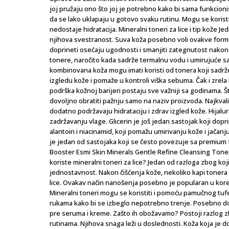
joj pružaju ono što joj je potrebno kako bi sama funkcioni
da se lako uklapaju u gotovo svaku rutinu. Mogu se koristit
nedostaje hidratacija. Mineralni toneri za lice i tip kože J
njihova svestranost. Suva koža posebno voli ovakve formu
doprineti osećaju ugodnosti i smanjiti zategnutost nakon
tonere, naročito kada sadrže termalnu vodu i umirujuće 
kombinovana koža mogu imati koristi od tonera koji sadrž
izgledu kože i pomaže u kontroli viška sebuma. Čak i zrela 
podrška kožnoj barijeri postaju sve važniji sa godinama. Š
dovoljno obratiti pažnju samo na naziv proizvoda. Najkval
dodatno podržavaju hidrataciju i zdrav izgled kože. Hijalu
zadržavanju vlage. Glicerin je još jedan sastojak koji dopr
alantoin i niacinamid, koji pomažu umirivanju kože i jača
je jedan od sastojaka koji se često povezuje sa premiu
Booster Esmi Skin Minerals Gentle Refine Cleansing Tone
koriste mineralni toneri za lice? Jedan od razloga zbog koj
jednostavnost. Nakon čišćenja kože, nekoliko kapi tonera 
lice. Ovakav način nanošenja posebno je popularan u kore
Mineralni toneri mogu se koristiti i pomoću pamučnog tu
rukama kako bi se izbeglo nepotrebno trenje. Posebno d
pre seruma i kreme. Zašto ih obožavamo? Postoji razlog zb
rutinama. Njihova snaga leži u doslednosti. Koža koja je do