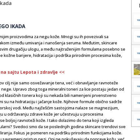
NEGO IKADA
nijim proizvodima za negu kože. Mnogi su ih povezivali sa
korakom između umivanja i nanošenja seruma. Međutim, skincare
sasvim drugačiju ulogu, a među najtraženijim formulama posebno se
nje kožne barijere, hidratacija i podrška prirodnim procesima kože,
 na sajtu Lepota i zdravlje <<
hov cilj nije samo osvežavanje tena, već i obnavljanje ravnoteže
e nege. Upravo zbog toga mineralni toneri za lice postaju jedan od
u od klasičnih tonera koji su nekada bili namenjeni prvenstveno
ni su na hidrataciju i jačanje kože. Njihove formule obično sadrže
 morskoj vodi. Među najčešćim sastojcima nalaze se magnezijum,
ulogu u održavanju zdrave kože jer učestvuju u procesima
e boljoj ravnoteži kože. I tako dolazimo do tena koji izgleda
popularni? Svedoci smo da se poslednjih godina skincare trendovi sve
oliranja. Fokus je pomeren na podršku prirodnim funkcijama kože.
 u savremeni pristup nezi. Oni ne pokušavaju da poprave kožu, već