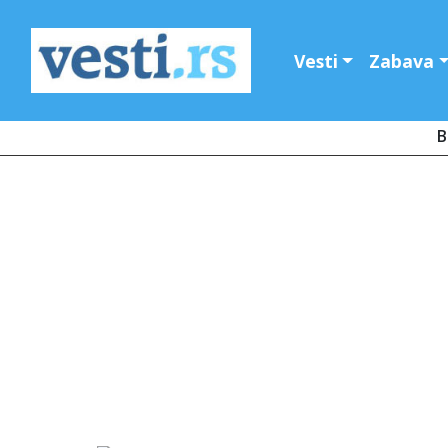
Vesti
Zabava
B