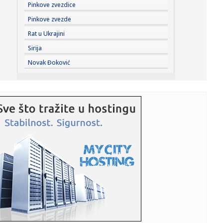
14:43:
MUP izdao važno upozorenje građanima Srbije: Jedna
Pinkove zvezdice
mala nepažn...
Pinkove zvezde
14:42:
Martinu pol na "Silverstounu"
Rat u Ukrajini
Sirija
14:41:
Obratili se Vučić i Zelenski: „Nastavićemo da vodimo
Novak Đoković
princip...
14:40:
Arsenalovo pakleno pojačanje za odbranu titule: Stigao je
Bruno ...
14:39:
Airbnb beleži veliku potražnju širom sveta, akcije porasle
dev...
14:39:
GIMARAEŠ ZVANIČNO PREDSTAVLJEN: Arsenal završio
jedan od najve...
14:36:
Eminin sin napunio 18 godina: Emotivna poruka pevačice o
kojoj s...
14:34:
Masovna tuča navijača Dinama i Hajduka na parkingu
zagrebačkog...
14:34:
Prekinuta sjednica u Prištini: Poslanica jajima gađala Kurtija
...