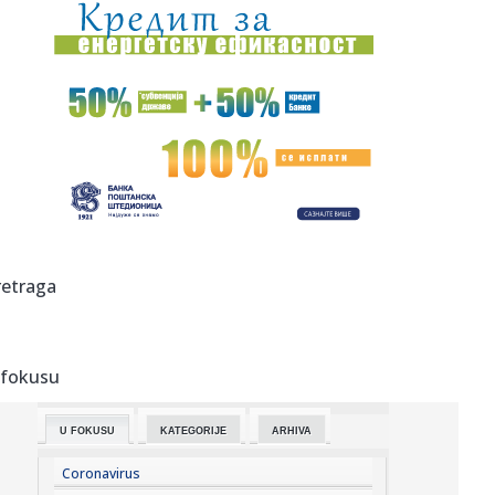
14:52:
Preminuo otac Lionela Mesija
14:51:
Tuga u porodici Mesi: Preminuo otac slavnog
argentinskog fudbaler...
14:50:
Otvorena izložba “Iluzije treba čuvati na sobnoj
temperaturi...
14:49:
Dubai u centru kripto-afere od četiri milijarde dolara: SAD
tvrd...
14:47:
VELIKA TUGA U PORODICI MESI: Preminuo čovek koji je bio
retraga
uz Lea o...
14:45:
Humanitarni ponedeljak na Štrandu 10. avgusta: Posetioci
će mo...
 fokusu
14:45:
Veliki zaokret u Mađarskoj: Tisa za predsednika
kandidovala čov...
U FOKUSU
KATEGORIJE
ARHIVA
14:43:
Stiže fabrika dronova u Srbiju: Vučić otkrio kada će biti
otv...
Coronavirus