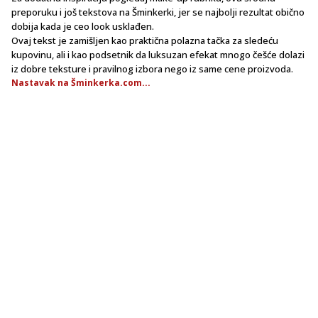
preporuku i još tekstova na Šminkerki, jer se najbolji rezultat obično
dobija kada je ceo look usklađen.
Ovaj tekst je zamišljen kao praktična polazna tačka za sledeću
kupovinu, ali i kao podsetnik da luksuzan efekat mnogo češće dolazi
iz dobre teksture i pravilnog izbora nego iz same cene proizvoda.
Nastavak na Šminkerka.com...