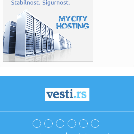
08:15:
Deseta Velikogradištanska Gitarijada: Jubilej u znaku
rokenrola
08:14:
Deo Limana, NIS, Spens i Merkator mogu imati otežano
snabdevanje...
08:14:
Prvo skoči, pa reci Hetafe
08:12:
Istorijska odluka u Americi: Ova država sada dozvoljava
pacijent...
08:09:
Предавање “Српска црква у ...
08:11:
Vučić danas sa učesnicima kampa „Srbija te zove 2026“
08:09:
Ako utišavate radio dok parkirate, postoji veoma dobar
razlog za...
08:09:
Država deli 31 milion dinara: Evo ko može da dobije
bespovratnu...