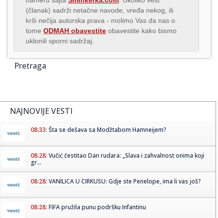
(članak) sadrži netačne navode, vređa nekog, ili
krši nečija autorska prava - molimo Vas da nas o
tome
ODMAH obavestite
obavestite kako bismo
uklonili sporni sadržaj.
Pretraga
NAJNOVIJE VESTI
08:33:
Šta se dešava sa Modžtabom Hamneijem?
08:28:
Vučić čestitao Dan rudara: „Slava i zahvalnost onima koji
gr...
08:28:
VANILICA U CIRKUSU: Gdje ste Penelope, ima li vas još?
08:28:
FIFA pružila punu podršku Infantinu