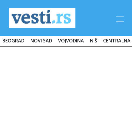
BEOGRAD
NOVI SAD
VOJVODINA
NIŠ
CENTRALNA 