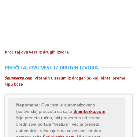
Pročitaj ovu vest iz drugih izvora
PROČITAJ OVU VEST IZ DRUGIH IZVORA:
Šminkerka.com
: Vitamin C serum iz drogerije: koji birati prema
tipu kože
Napomena:
Ova vest je automatizovano
(softverski) preuzeta sa sajta
Šminkerka.com
.
Nije preneta ručno, niti proverena od strane
uredništva portala "Vesti.rs", već je preneta
automatski, računajući na savesnost i dobru
nameru sajta
Šminkerka.com
. Ukoliko vest