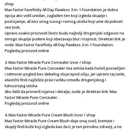
shop
Max Factor Facefinity All Day Flawless 3-in-1 Foundation je dobra
opcija ako voliš uredan, zaglađen ten koji izgleda skuplje i
postojanije, ali bez onog suvog i ravnog utiska koji ume da pokvari
ceo look.
Upravo ovakvi proizvodi često budu najbolji drogerijski odgovor na
mnogo skuplje pudere koji obećavaju blur i trajnost. Direktan link je
ovde: Max Factor Facefinity All Day Flawless 3-in-1 Foundation.
Pogledaj proizvod online
3. Max Factor Miracle Pure Concealer Izvor / shop
Max Factor Miracle Pure Concealer ima smisla kada hoćeš posvetljen
i odmoran pogled bez debelog sloja ispod očiju, jer upravo taj tanki,
elastični finiš najčešće pravi razliku između drogerijskog i
luksuznijeg utiska.
Ako želiš da proveriš nijanse i detalje, ovde je direktan link: Max
Factor Miracle Pure Concealer.
Pogledaj proizvod online
4. Max Factor Miracle Pure Cream Blush Izvor / shop
Max Factor Miracle Pure Cream Blush daje onaj svež, kremast i
skuplji finiš kože koji izgleda kao da ti je ten prirodno zdraviji, a ne