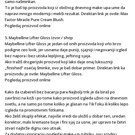
samo našminkan.
To je baš tip proizvoda koji iz običnog dnevnog make-upa ume da
napravi mnogo moderniji i mekši rezultat. Direktan link je ovde: Max
Factor Miracle Pure Cream Blush.
Pogledaj proizvod online
5. Maybelline Lifter Gloss Izvor / shop
Maybelline Lifter Gloss je jedan od onih proizvoda koji vrlo brzo
podigne ceo look, jer usnama daje puniji, sjajniji i negovaniji izgled
bez napora i bez utiska lepljivog, jeftinog sjaja.
Ako tražiš drogerijski proizvod koji lako daje onaj luksuzniji
„finished“ osećaj šminke, ovo je baš dobar primer. Direktan link ka
proizvodu je ovde: Maybelline Lifter Gloss.
Pogledaj proizvod online
Kako da izabereš bez bacanja para Najbolji trik je da biraš po
završnici na koži i po tome kako proizvod izgleda uživo na dnevnom
svetlu, a ne samo po tome koliko je glasan na TikToku ili koliko lepo
izgleda na promotivnim fotkama.
Ako želiš skuplji efekat, najviše vredi da uložiš u dobar ten, uredan
korektor, malo kremaste boje i fini sjaj za usne, jer upravo te četiri
stvari najbrže dignu ceo utisak.
Za dodatnu inspiraciju pogledaj make-up rubriku, ovu srodnu