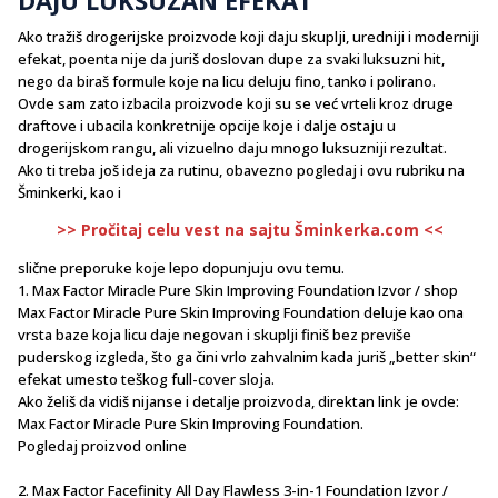
Ako tražiš drogerijske proizvode koji daju skuplji, uredniji i moderniji
efekat, poenta nije da juriš doslovan dupe za svaki luksuzni hit,
nego da biraš formule koje na licu deluju fino, tanko i polirano.
Ovde sam zato izbacila proizvode koji su se već vrteli kroz druge
draftove i ubacila konkretnije opcije koje i dalje ostaju u
drogerijskom rangu, ali vizuelno daju mnogo luksuzniji rezultat.
Ako ti treba još ideja za rutinu, obavezno pogledaj i ovu rubriku na
Šminkerki, kao i
>> Pročitaj celu vest na sajtu Šminkerka.com <<
slične preporuke koje lepo dopunjuju ovu temu.
1. Max Factor Miracle Pure Skin Improving Foundation Izvor / shop
Max Factor Miracle Pure Skin Improving Foundation deluje kao ona
vrsta baze koja licu daje negovan i skuplji finiš bez previše
puderskog izgleda, što ga čini vrlo zahvalnim kada juriš „better skin“
efekat umesto teškog full-cover sloja.
Ako želiš da vidiš nijanse i detalje proizvoda, direktan link je ovde:
Max Factor Miracle Pure Skin Improving Foundation.
Pogledaj proizvod online
2. Max Factor Facefinity All Day Flawless 3-in-1 Foundation Izvor /