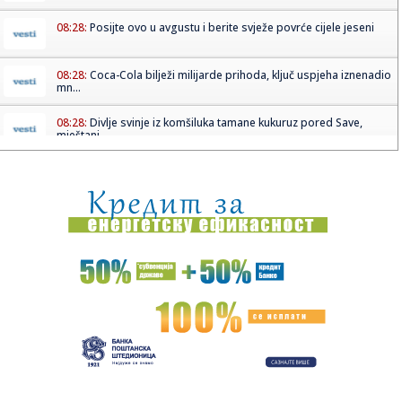
08:28:
Posijte ovo u avgustu i berite svježe povrće cijele jeseni
08:28:
Coca-Cola bilježi milijarde prihoda, ključ uspjeha iznenadio
mn...
08:28:
Divlje svinje iz komšiluka tamane kukuruz pored Save,
mještani ...
08:28:
Češki "Volklore" osvojio studentskog Oskara
08:28:
Eksplodirala plinska boca kod Doboja, gorjelo i nisko
rastinje
08:28:
Ema Heming otvoreno o životu uz Brusa Vilisa
08:28:
Gruzija u mraku: Treći put za dvije nedjelje
08:28:
Novo otkriće mijenja pogled na prvu vojnu supersilu svijeta