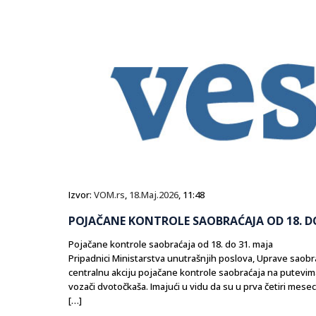
Izvor:
VOM.rs
,
18.Maj.2026
, 11:48
POJAČANE KONTROLE SAOBRAĆAJA OD 18. DO
Pojačane kontrole saobraćaja od 18. do 31. maja
Pripadnici Ministarstva unutrašnjih poslova, Uprave saobra
centralnu akciju pojačane kontrole saobraćaja na putevima 
vozači dvotočkaša. Imajući u vidu da su u prva četiri mese
[…]