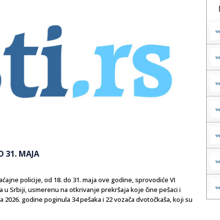
 31. MAJA
ćajne policije, od 18. do 31. maja ove godine, sprovodiće VI
u Srbiji, usmerenu na otkrivanje prekršaja koje čine pešaci i
ca 2026. godine poginula 34 pešaka i 22 vozača dvotočkaša, koji su