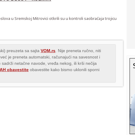
slova u Sremskoj Mitrovici otkrili su u kontroli saobraćaja trojicu
ki) preuzeta sa sajta
VOM.rs
. Nije preneta ručno, niti
 već je preneta automatski, računajući na savesnost i
) sadrži netačne navode, vređa nekog, ili krši nečija
H obavestite
obavestite kako bismo uklonili sporni