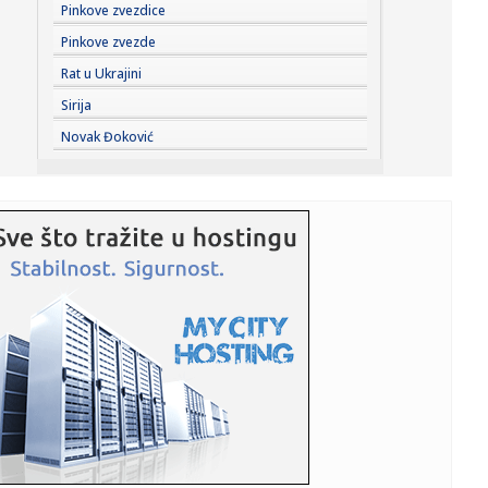
11:04:
Данас се ово не ради у кући: Срби ...
Pinkove zvezdice
Pinkove zvezde
11:03:
Svečani doček za Zelenskog ispred Palate Srbija, sledi
Rat u Ukrajini
sastanak...
Sirija
11:01:
Prepoznali glas Barta Simpsona u avionu, a onda joj dali
Novak Đoković
mikrofon...
11:01:
Unapređena Mahindra Scorpio-N
11:00:
Zatvara se put Gaj–Kajtasovo, saobraćaj se preusmerava
na alte...
10:58:
Берза винила, компакт-дискова, ...
10:59:
Javna rasprava o GUP-u Niša danas u Oficirskom domu:
Šta donosi...
10:58:
ŽELEZNIČAR VEZAO KOKOVIĆA DO 2028: Trener koji je
ispisao isto...
10:57:
Obustavljen saobraćaj između Gaja i Šumarka zbog
požara u Del...