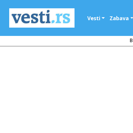
Vesti
Zabava
B