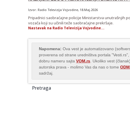
Izvor:
Radio Televizija Vojvodine
, 18.Maj.2026
Pripadnici saobraćajne policije Ministarstva unutrašnjih po
vozača koji su učinili teže saobraćajne prekršaje.
Nastavak na Radio Televizija Vojvodine...
Napomena:
Ova vest je automatizovano (softvers
proverena od strane uredništva portala "Vesti.rs",
dobru nameru sajta
VOM.rs
. Ukoliko vest (članak
autorska prava - molimo Vas da nas o tome
ODMA
sadržaj.
Pretraga