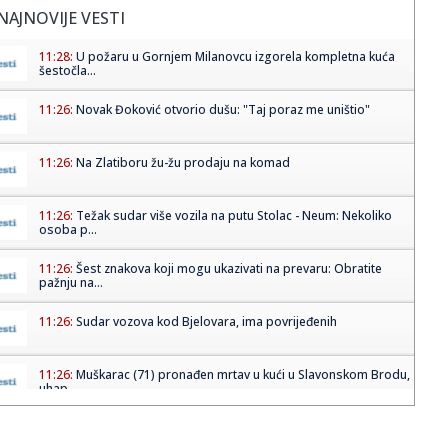
NAJNOVIJE VESTI
11:28:
U požaru u Gornjem Milanovcu izgorela kompletna kuća
šestočla...
11:26:
Novak Đoković otvorio dušu: "Taj poraz me uništio"
11:26:
Na Zlatiboru žu-žu prodaju na komad
11:26:
Težak sudar više vozila na putu Stolac - Neum: Nekoliko
osoba p...
11:26:
Šest znakova koji mogu ukazivati na prevaru: Obratite
pažnju na...
11:26:
Sudar vozova kod Bjelovara, ima povrijeđenih
11:26:
Muškarac (71) pronađen mrtav u kući u Slavonskom Brodu,
uhap...
11:26:
Astronomi prvi put ispratili eksplozivnu smrt ogromne
zvijezde go...