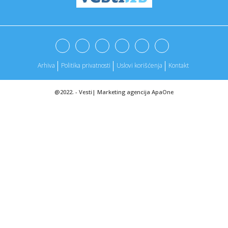
08:00:
Mata Hari: Tragična sudbina najpoznatije špijunke sveta
07:59:
Biki koja sedi i puši u kafani ponovo postala viralna! Napali
je...
Arhiva
Politika privatnosti
Uslovi korišćenja
Kontakt
07:59:
Interrail vodič: Kako jednom kartom obići gotovo celu
Evropu i ...
@2022. -
Vesti
|
Marketing agencija
ApaOne
07:58:
Zatresla se Aljaska: 5,5 stepeni MAPA
07:56:
Ruski hakeri pronašli dokumenta sa dokazima da
ukrajinskim napad...
07:51:
Žestok udar na Kijev; Kreće nova faza rata?; Rusi udarili na
"F...
07:45:
Zelenski prvi put u Beogradu: Čemu se nada Srbija, a čemu
Ukraj...
07:44:
Vildoza stigao u Beograd: Novo pojačanje Partizana se
obratilo G...