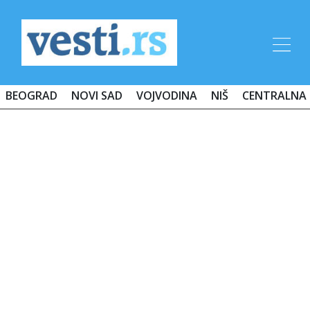
BEOGRAD
NOVI SAD
VOJVODINA
NIŠ
CENTRALNA 