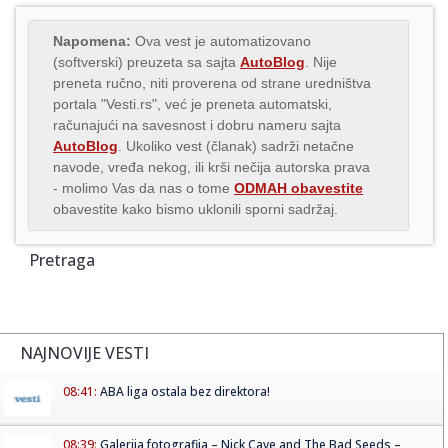
Napomena:
Ova vest je automatizovano
(softverski) preuzeta sa sajta
AutoBlog
. Nije
preneta ručno, niti proverena od strane uredništva
portala "Vesti.rs", već je preneta automatski,
računajući na savesnost i dobru nameru sajta
AutoBlog
. Ukoliko vest (članak) sadrži netačne
navode, vređa nekog, ili krši nečija autorska prava
- molimo Vas da nas o tome
ODMAH obavestite
obavestite kako bismo uklonili sporni sadržaj.
Pretraga
NAJNOVIJE VESTI
08:41:
ABA liga ostala bez direktora!
08:39:
Galerija fotografija – Nick Cave and The Bad Seeds –