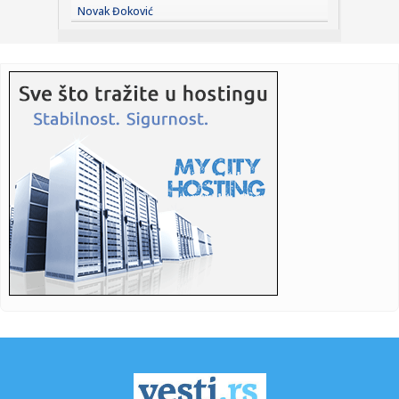
08:12:
Gužve na granicama od ranog jutra: Na Batrovcima čekanje
Novak Đoković
četir...
08:11:
Prilog ili glavno jelo za ručak: Jednostavan recept za ukusnu
bo...
08:11:
ABS upozorava: Električni trotinet nije igračka, mlađi od 14
g...
08:10:
VILDOZA SLETEO U BEOGRAD: Partizan dobio prvo
pojačanje – Arge...
08:09:
Rok istekao, dogovora nema: Priština danas nastavlja
konstitutiv...
08:08:
Danas sunčano i toplo, ali prijatnije: Od ponedeljka opet
sve to...
08:08:
Priznao krivicu: Kanadski haker opustošio više od 165
kompanija
08:05:
Шта се дешава са телом ако радите ...
08:02:
VIDEO: Test Lexus ES