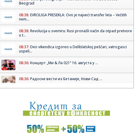
Beograd
08:38:
EVROLIGA PRESEKLA: Ovo je najveći transfer leta – Večitih
nem...
08:38:
Revolucija u svemiru: Rusi pronašli način da otpad pretvore
u t...
08:37:
Deo vikendica izgoreo u Deliblatskoj peščari, vatrogasci
uspeli...
08:36:
Концерт „Ми & Ла 021“ 16. августа у ...
08:36:
Радосне вести из Бетаније, Нови Сад ...
08:36:
Vildosa stigao u ponoć i odmah obukao dres Partizana
VIDEO
08:29:
SSP: Ryanair od zimske sezone obustavlja sve letove sa
niškog ae...
08:25:
Привремена измена трасе линије 7Б и ...