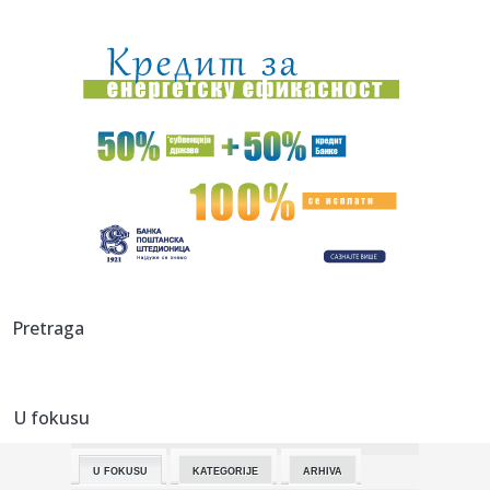
10:59:
Javna rasprava o GUP-u Niša danas u Oficirskom domu: Šta
donosi...
10:58:
ŽELEZNIČAR VEZAO KOKOVIĆA DO 2028: Trener koji je
ispisao isto...
10:57:
Obustavljen saobraćaj između Gaja i Šumarka zbog požara
u Del...
10:54:
Гоф, Осака и Бенчић прошле у осмину ...
10:51:
У Великој Британији годишње се ...
10:53:
Dinamo doveo pojačanje iz PSŽ-a!
Pretraga
10:51:
Palo priznanje na opozicionoj televiziji: Blokaderima
postavili u...
U fokusu
10:51:
Vučević poslao poruku državnim organima BiH i srušio laži
o ...
U FOKUSU
KATEGORIJE
ARHIVA
10:47:
Веома висок ризик од пожара на ...