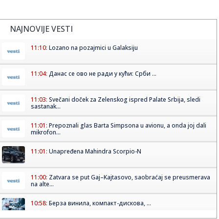
NAJNOVIJE VESTI
11:10:
Lozano na pozajmici u Galaksiju
11:04:
Данас се ово не ради у кући: Срби ...
11:03:
Svečani doček za Zelenskog ispred Palate Srbija, sledi
sastanak...
11:01:
Prepoznali glas Barta Simpsona u avionu, a onda joj dali
mikrofon...
11:01:
Unapređena Mahindra Scorpio-N
11:00:
Zatvara se put Gaj–Kajtasovo, saobraćaj se preusmerava
na alte...
10:58:
Берза винила, компакт-дискова, ...