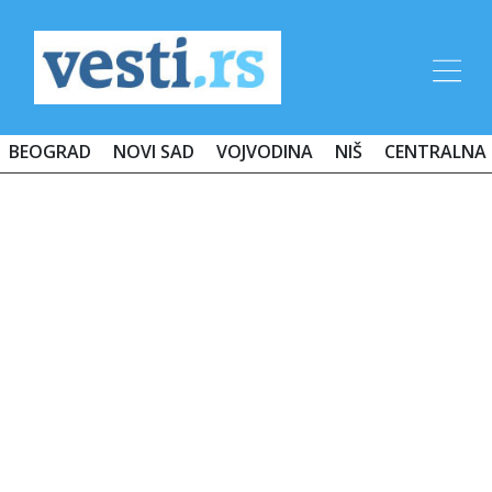
BEOGRAD
NOVI SAD
VOJVODINA
NIŠ
CENTRALNA 