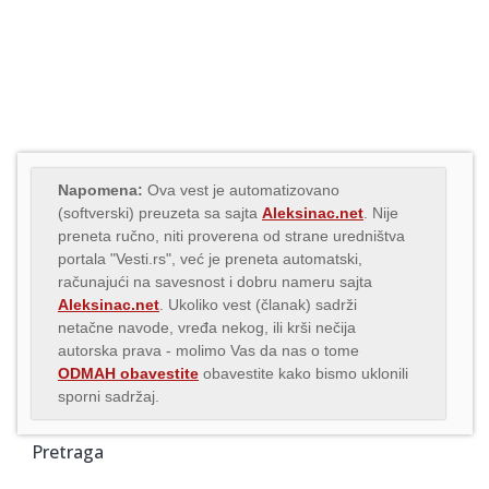
Napomena:
Ova vest je automatizovano
(softverski) preuzeta sa sajta
Aleksinac.net
. Nije
preneta ručno, niti proverena od strane uredništva
portala "Vesti.rs", već je preneta automatski,
računajući na savesnost i dobru nameru sajta
Aleksinac.net
. Ukoliko vest (članak) sadrži
netačne navode, vređa nekog, ili krši nečija
autorska prava - molimo Vas da nas o tome
ODMAH obavestite
obavestite kako bismo uklonili
sporni sadržaj.
Pretraga