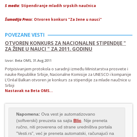
S media
: Stipendiranje mladih srpskih naučnica
Šumadija Press
: Otvoren konkurs "Za žene u nauci"
POVEZANE VESTI
OTVOREN KONKURS ZA NACIONALNE STIPENDIJE "
ZA ŽENE U NAUCI " ZA 2011. GODINU
Izvor:
Beta OMS
, 31.Avg.2011
Potpisivanjem protokola o saradnji između Ministarstva prosvete i
nauke Republike Srbije, Nacionalne Komisije za UNESCO i kompanije
L’Oréal Balkan otvoren je konkurs za stipendije za mlade naučnice u
Srbiji
Nastavak na Beta OMS...
Napomena:
Ova vest je automatizovano
(softverski) preuzeta sa sajta
Blic
. Nije preneta
ručno, niti proverena od strane uredništva portala
"Vesti.rs", već je preneta automatski, računajući na