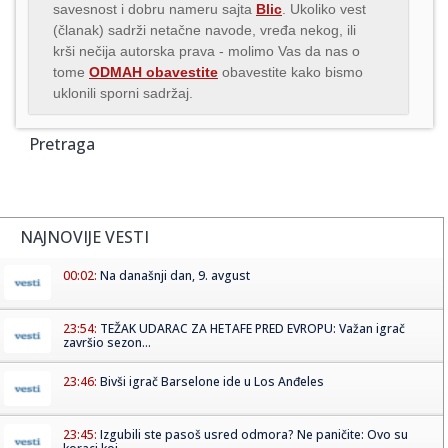
savesnost i dobru nameru sajta
Blic
. Ukoliko vest
(članak) sadrži netačne navode, vređa nekog, ili
krši nečija autorska prava - molimo Vas da nas o
tome
ODMAH obavestite
obavestite kako bismo
uklonili sporni sadržaj.
Pretraga
NAJNOVIJE VESTI
00:02:
Na današnji dan, 9. avgust
23:54:
TEŽAK UDARAC ZA HETAFE PRED EVROPU: Važan igrač
završio sezon...
23:46:
Bivši igrač Barselone ide u Los Anđeles
23:45:
Izgubili ste pasoš usred odmora? Ne paničite: Ovo su