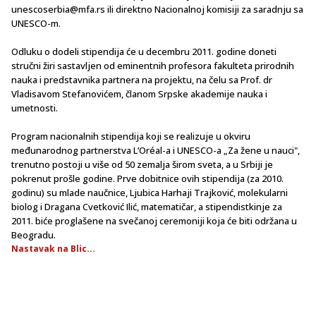
unescoserbia@mfa.rs ili direktno Nacionalnoj komisiji za saradnju sa
UNESCO-m.
Odluku o dodeli stipendija će u decembru 2011. godine doneti
stručni žiri sastavljen od eminentnih profesora fakulteta prirodnih
nauka i predstavnika partnera na projektu, na čelu sa Prof. dr
Vladisavom Stefanovićem, članom Srpske akademije nauka i
umetnosti.
Program nacionalnih stipendija koji se realizuje u okviru
međunarodnog partnerstva L’Oréal-a i UNESCO-a „Za žene u nauci",
trenutno postoji u više od 50 zemalja širom sveta, a u Srbiji je
pokrenut prošle godine. Prve dobitnice ovih stipendija (za 2010.
godinu) su mlade naučnice, Ljubica Harhaji Trajković, molekularni
biolog i Dragana Cvetković Ilić, matematičar, a stipendistkinje za
2011. biće proglašene na svečanoj ceremoniji koja će biti održana u
Beogradu.
Nastavak na Blic...