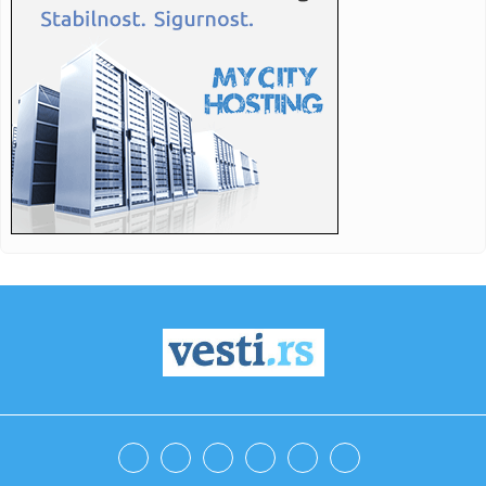
22:50:
Srušio se helikopter; Ima mrtvih FOTO/VIDEO
22:49:
Od 50 do više od 10.000 evra mesečno: Evo koliko zarađuju
infl...
22:45:
Prazne tribine, ali puna mreža Zemunaca: Pogledajte
hajlajtse po...
22:43:
Protestna izložba ispred Jovine gimnazije: "Ne možete nas
nater...
22:38:
Braća iz BiH osuđena zbog nereda u Njemačkoj
22:37:
Gabrijel Rajković (15) ispisao istoriju norveškog fudbala
VIDEO
22:36:
STANKOVIĆ POSLE PAZARA PORUČIO: „Moja leđa su
mnogo šira, o...
22:35:
Suša uzima ogroman danak u Srbiji: Prinos kukuruza pada i
do 40 ...