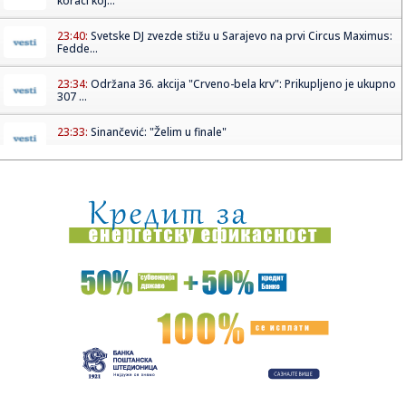
koraci koj...
23:40:
Svetske DJ zvezde stižu u Sarajevo na prvi Circus Maximus:
Fedde...
23:34:
Održana 36. akcija "Crveno-bela krv": Prikupljeno je ukupno
307 ...
23:33:
Sinančević: "Želim u finale"
23:31:
U julu u Sloveniji prodato 12,4 posto više automobila
23:30:
Nada Obrić otvoreno o razvodima: Bivšima sam sve
ostavljala, a ...
23:21:
ZVEZDA SPREMA POJAČANJE: Igrač Real Madrida na korak
od Malog K...
23:21:
Izrael pravi plan bez Trampa
23:16:
Heroji sa Olimpa! Srbi sat vremena vodili borbu za život na
opas...