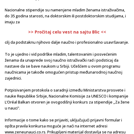
Nacionalne stipendije su namenjene mladim ženama istraživačima,
do 35 godina starosti, na doktorskim ili postdoktorskim studijama, i
imaju za
>> Pročitaj celu vest na sajtu Blic <<
cilj da podstaknu njihovo dalje naučno i profesionalno usavršavanje.
To je ujedno i vid podrške mladim, talentovanim i posvećenim
ženama da unaprede svoj naučno istraživački rad i podsticaj da
nastave da se bave naukom u Srbiji. Učešćem u ovom programu
naučnicama je takođe omogućen pristup međunarodnoj naučnoj
zajednici.
Potpisivanjem protokola o saradnji između Ministarstva prosvete i
nauke Republike Srbije, Nacionalne Komisije za UNESCO i kompanije
L’Oréal Balkan otvoren je ovogodišnji konkurs za stipendije „Za žene
u nauci".
Informacije o tome kako se prijaviti, uključujući prijavni formular i
opšta pravila konkursa moguće je naći na internet adresi
www.zeneunauci.co.rs. Prikupljeni materijal dostavlja se na adresu