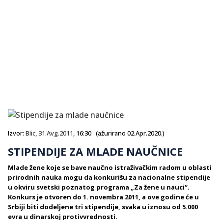
Izvor:
Blic
,
31.Avg.2011
, 16:30 (ažurirano 02.Apr.2020.)
STIPENDIJE ZA MLADE NAUČNICE
Mlade žene koje se bave naučno istraživačkim radom u oblasti
prirodnih nauka mogu da konkurišu za nacionalne stipendije
u okviru svetski poznatog programa „Za žene u nauci“.
Konkurs je otvoren do 1. novembra 2011, a ove godine će u
Srbiji biti dodeljene tri stipendije, svaka u iznosu od 5.000
evra u dinarskoj protivvrednosti.