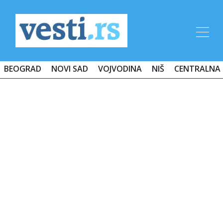
BEOGRAD
NOVI SAD
VOJVODINA
NIŠ
CENTRALNA 