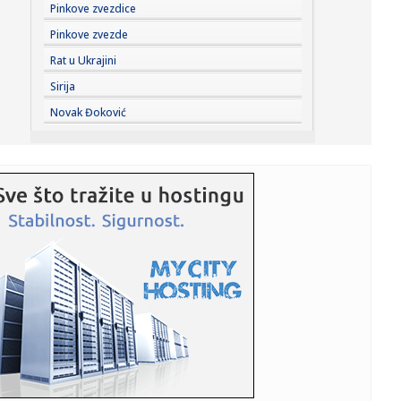
23:23:
Lavlje srce srpskih juniorki! Srbija u dramatičnoj završnici
Pinkove zvezdice
sr...
Pinkove zvezde
23:22:
Moskvu čeka pakao: Izdato ozbiljno upozorenje; Oglasili
Rat u Ukrajini
se meteo...
Sirija
23:21:
Betis očitao lekciju Arsenalu
Novak Đoković
23:19:
Roma dovela autora najprljavijeg poteza na Mundijalu
23:09:
KECMANOVIĆ PAO POSLE MARATONA: Srbin dobio prvi
set, pa poklekao...
23:06:
Bibi rekao "ne" Trampu
23:01:
Slučaj Huse B. iz BiH pokrenuo “lavinu” u Kelnu, provjerava
...
23:01:
Recept za zdrave brauni kuglice od čokolade koje se ne
peku (VID...
23:01:
Antonio Banderas progovorio o srčanom udaru: "To je
najbolja stv...