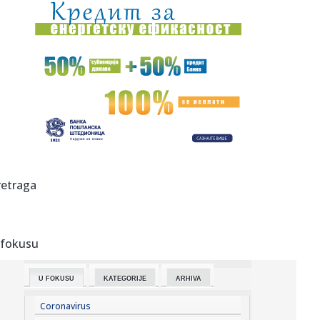
23:51:
Tri medalje za Srbiju na EP
23:47:
KIKS PANATINAIKOSA UPRKOS OGROMNIM ULAGANJIMA:
Grčki velikan vod...
23:46:
Tragedija kod Požarevca: Čovek stradao u požaru koji je
sam iz...
23:38:
Lara Gut-Behrami završila karijeru
23:35:
General Motors i SAIC produžili zajedničko ulaganje na još
retraga
20 ...
23:35:
Crveni alarm u Evropi: Rekordi padaju, reke presušuju,
požari b...
 fokusu
23:33:
Novi rat Anđeline Džoli i Breda Pita! Glumac traži da otkrije
...
U FOKUSU
KATEGORIJE
ARHIVA
23:27:
Pre „Černobiljske molitve“, stavite ovu knjigu nobelovke na
...
Coronavirus