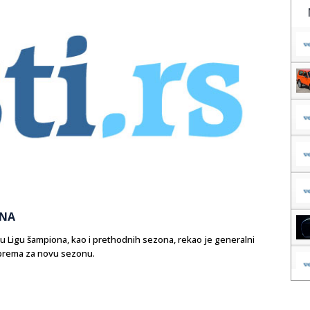
ONA
 u Ligu šampiona, kao i prethodnih sezona, rekao je generalni
prema za novu sezonu.