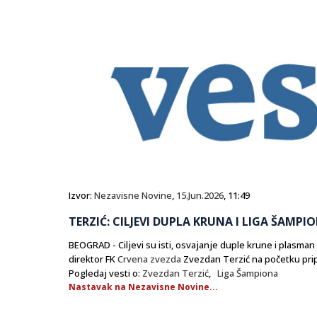
Izvor:
Nezavisne Novine
,
15.Jun.2026
, 11:49
TERZIĆ: CILJEVI DUPLA KRUNA I LIGA ŠAMPI
BEOGRAD - Ciljevi su isti, osvajanje duple krune i plasman
direktor FK
Crvena zvezda
Zvezdan Terzić na početku pri
Pogledaj vesti o:
Zvezdan Terzić
,
Liga Šampiona
Nastavak na Nezavisne Novine...