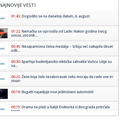
NAJNOVIJE VESTI
01:43:
Dogodilo se na današnji datum, 6. avgust
01:22:
Nemačka se oprostila od Lade: Nakon godina sivog
uvoza, uvoznik ...
00:45:
Nezapamćena žetva medalja – Srbija već sakupila deset
odli...
00:30:
Eparhija budimljansko-nikšićka zahvalila Vučiću: Litije su
sa...
00:22:
Žene koje žele nezaboravan seks moraju da rade ove tri
stvari
00:18:
Bugatti najavljuje novi jedinstveni automobil
00:15:
Drama na plaži u Italiji! Doktorka iz Beograda pritrčala
turist...
00:02:
Na današnji dan, 6. avgust