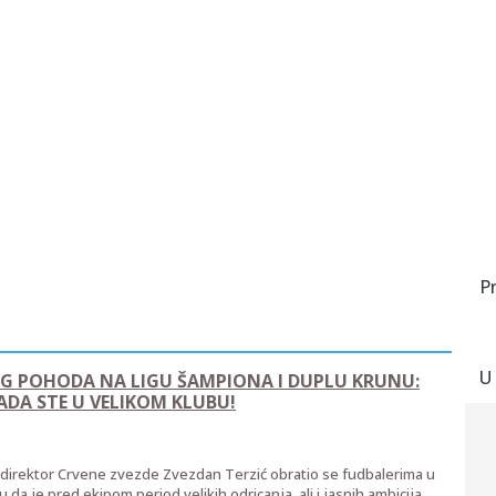
P
U
OG POHODA NA LIGU ŠAMPIONA I DUPLU KRUNU:
SADA STE U VELIKOM KLUBU!
i direktor Crvene zvezde Zvezdan Terzić obratio se fudbalerima u
a je pred ekipom period velikih odricanja, ali i jasnih ambicija.