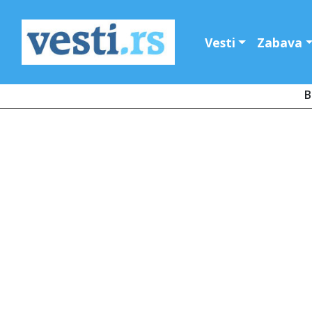
Vesti
Zabava
B