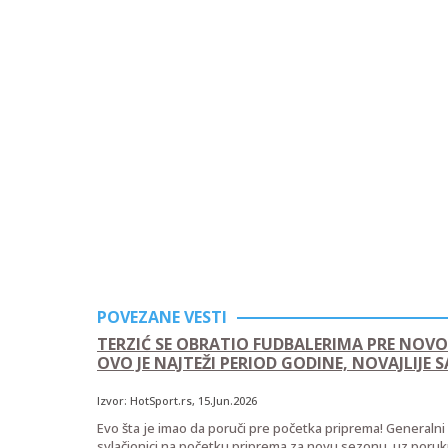
POVEZANE VESTI
TERZIĆ SE OBRATIO FUDBALERIMA PRE NOV
OVO JE NAJTEŽI PERIOD GODINE, NOVAJLIJE 
Izvor:
HotSport.rs
, 15.Jun.2026
Evo šta je imao da poruči pre početka priprema! Generaln
svlačionici na početku priprema za novu sezonu, uz poruku d