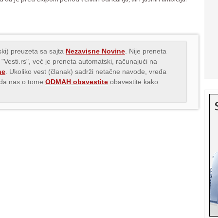
ki) preuzeta sa sajta
Nezavisne Novine
. Nije preneta
 "Vesti.rs", već je preneta automatski, računajući na
ne
. Ukoliko vest (članak) sadrži netačne navode, vređa
s da nas o tome
ODMAH obavestite
obavestite kako