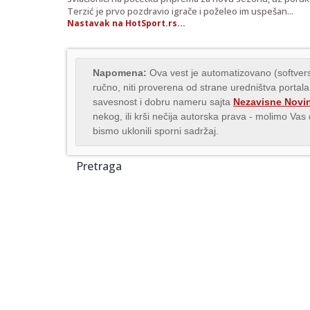
Terzić je prvo pozdravio igrače i poželeo im uspešan...
Nastavak na HotSport.rs...
Napomena:
Ova vest je automatizovano (softvers
ručno, niti proverena od strane uredništva portala
savesnost i dobru nameru sajta
Nezavisne Novi
nekog, ili krši nečija autorska prava - molimo Va
bismo uklonili sporni sadržaj.
Pretraga