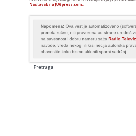
Nastavak na JUGpress.com...
Napomena:
Ova vest je automatizovano (softvers
preneta ručno, niti proverena od strane uredništva
na savesnost i dobru nameru sajta
Radio Televiz
navode, vređa nekog, ili krši nečija autorska pr
obavestite kako bismo uklonili sporni sadržaj.
Pretraga