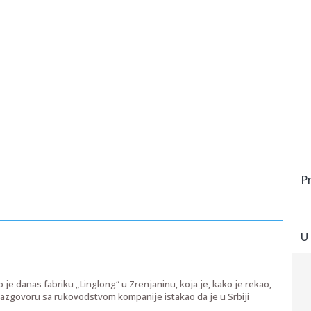
P
U
e danas fabriku „Linglong“ u Zrenjaninu, koja je, kako je rekao,
u razgovoru sa rukovodstvom kompanije istakao da je u Srbiji