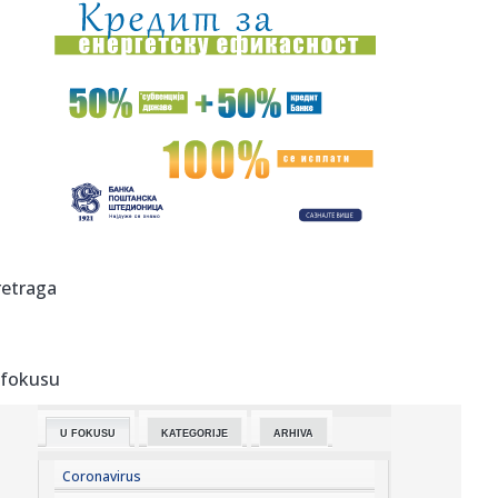
11:56:
Oglasio se MUP: Građanima Srbije upućen apel
11:55:
ZVEZDA OTVARA VRATA ZA ODLAZAK: Moskovska
Lokomotiva želi vezist...
11:53:
Ajkule okružile Gastoza i Anđelu: Rijaliti par objavio slike
sa...
11:50:
Predsjednik Ukrajine u posjeti Beogradu
11:49:
Da li je zbog lekova potrebno prekinuti dojenje i koji su
retraga
dozvolj...
11:45:
Strašan sudar vozova u Hrvatskoj: Teretni udario u
putnički; Im...
 fokusu
11:44:
Veštačka inteligencija određivala broj bodova – Crna Gora
u ...
U FOKUSU
KATEGORIJE
ARHIVA
11:38:
Hrvatska na udaru novog toplotnog talasa: Crveno
upozorenje za tr...
Coronavirus