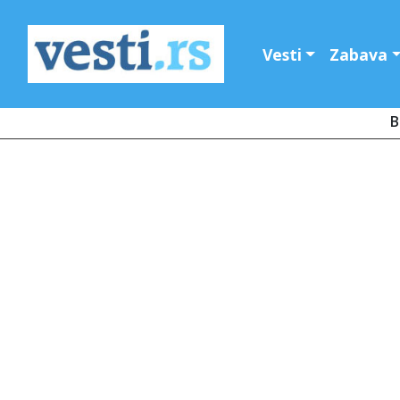
Vesti
Zabava
B