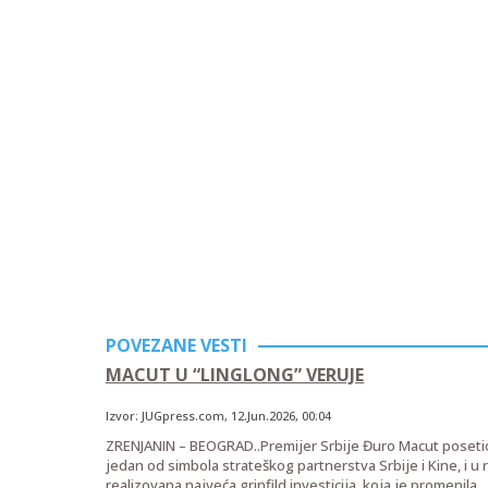
POVEZANE VESTI
MACUT U “LINGLONG” VERUJE
Izvor:
JUGpress.com
,
12.Jun.2026
, 00:04
ZRENJANIN – BEOGRAD..Premijer Srbije Đuro Macut posetio j
jedan od simbola strateškog partnerstva Srbije i Kine, i 
realizovana najveća grinfild investicija, koja je promenila...