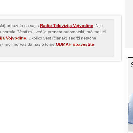
ki) preuzeta sa sajta
Radio Televizija Vojvodine
. Nije
 portala "Vesti.rs", već je preneta automatski, računajući
ija Vojvodine
. Ukoliko vest (članak) sadrži netačne
ava - molimo Vas da nas o tome
ODMAH obavestite