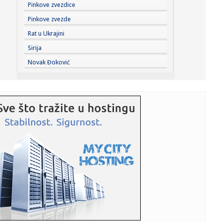
11:36:
EXPO karavan sutra stiže u Kragujevac
Pinkove zvezdice
Pinkove zvezde
11:33:
Zagrađanin: Glavni odbor SPS jednoglasno podržao
Rat u Ukrajini
Dačića o sam...
Sirija
11:32:
Novi napad blokadera: Čanak izneo sramne uvrede
Novak Đoković
upućene SPC i p...
11:32:
Buna u FIFA sve veća: "Poverenje je izgubljeno"
11:31:
Denver kao da radi protiv Jokića: Nikola ostao bez velike
podr...
11:31:
TRAGEDIJA KOJA JE POTRESLA NBA: Poznat uzrok smrti
NBA košarka...
11:30:
Jovana brutalno pecnula Dragana nakon veridbe:
"Poklanjam mu titu...
11:28:
U požaru u Gornjem Milanovcu izgorela kompletna kuća
šestočla...
11:26:
Novak Đoković otvorio dušu: "Taj poraz me uništio"