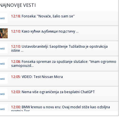
NAJNOVIJE VESTI
12:18:
Fonseka: "Novače, šalio sam se"
12:10:
Како кућни љубимци подстичу ...
12:10:
Ustavobranitelji: Saopštenje Tužilaštva je opstrukcija
istine ...
12:08:
Fonseka spreman za spuštanje slušalice: "Imam ogromno
samopouzd...
12:05:
VIDEO: Test Nissan Micra
12:03:
Nema više ograničenja za besplatni ChatGPT
12:00:
BMW krenuo u novu eru: Ovaj model stiže kao ozbiljna
pretnja Tes...
12:00:
Senat SAD izglasao najdrastičniji paket sankcija za Rusiju:
Tram...