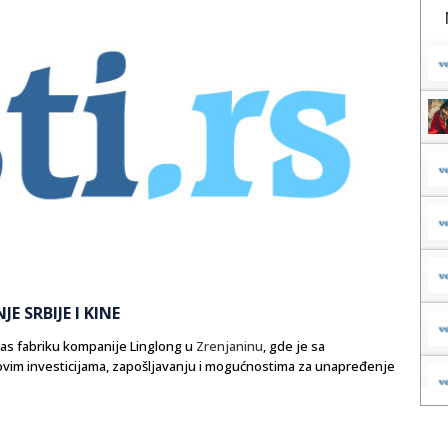
 SRBIJE I KINE
nas fabriku kompanije Linglong u
Zrenjaninu
, gde je sa
vim investicijama, zapošljavanju i mogućnostima za unapređenje