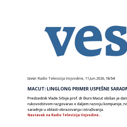
Izvor:
Radio Televizija Vojvodine
,
11.Jun.2026
, 16:54
MACUT: LINGLONG PRIMER USPEŠNE SARADNJE
Predsednik Vlade Srbije prof. dr Đuro Macut obišao je da
rukovodstvom razgovarao o daljem razvoju kompanije, no
saradnje u oblasti obrazovanja i istraživanja.
Nastavak na Radio Televizija Vojvodine...