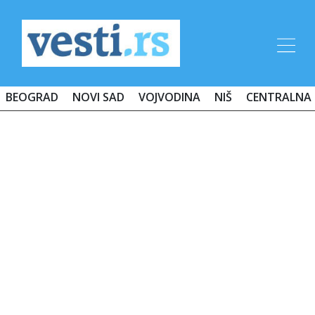
BEOGRAD
NOVI SAD
VOJVODINA
NIŠ
CENTRALNA 