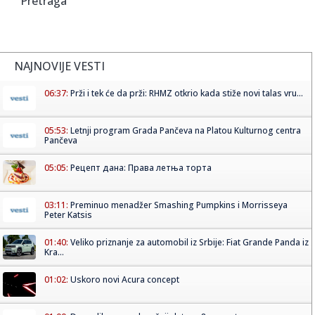
Pretraga
NAJNOVIJE VESTI
06:37:
Prži i tek će da prži: RHMZ otkrio kada stiže novi talas vru...
05:53:
Letnji program Grada Pančeva na Platou Kulturnog centra
Pančeva
05:05:
Рецепт дана: Права летња торта
03:11:
Preminuo menadžer Smashing Pumpkins i Morrisseya
Peter Katsis
01:40:
Veliko priznanje za automobil iz Srbije: Fiat Grande Panda iz
Kra...
01:02:
Uskoro novi Acura concept