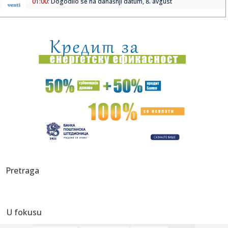
01:00:
Dogodilo se na današnji datum, 8. avgust
00:32:
Velika zamena kontejnera na Zvezdari: Stiglo 177 novih, a
„dža...
00:16:
Singapur ima plan za borbu protiv paklenih vrućina: Ovako
hoće ...
00:03:
Na današnji dan, 8. avgust
00:03:
Volkswagen menja poslovnu strategiju u SAD
23:51:
PARTIZAN TRLJA RUKE: Transfer Saše Lukića doneo crno-
belima 300...
23:48:
Otišao iz Arsenala pre nego što su podigli trofej – vratio
Pretraga
se...
23:47:
Srpkinje pronašle novčanik u Čanju, pa uradile nešto što je
...
U fokusu
23:46:
Detalji drame na nemačkom aerodromu: Vozač nogom
izbacio dron s...