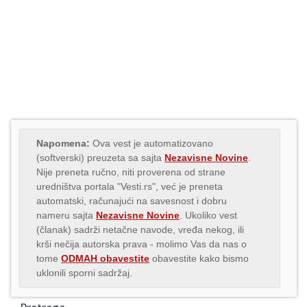
Napomena:
Ova vest je automatizovano
(softverski) preuzeta sa sajta
Nezavisne Novine
.
Nije preneta ručno, niti proverena od strane
uredništva portala "Vesti.rs", već je preneta
automatski, računajući na savesnost i dobru
nameru sajta
Nezavisne Novine
. Ukoliko vest
(članak) sadrži netačne navode, vređa nekog, ili
krši nečija autorska prava - molimo Vas da nas o
tome
ODMAH obavestite
obavestite kako bismo
uklonili sporni sadržaj.