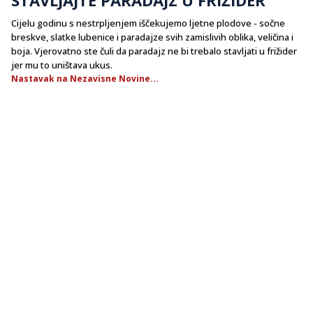
Cijelu godinu s nestrpljenjem iščekujemo ljetne plodove - sočne
breskve, slatke lubenice i paradajze svih zamislivih oblika, veličina i
boja. Vjerovatno ste čuli da paradajz ne bi trebalo stavljati u frižider
jer mu to uništava ukus.
Nastavak na Nezavisne Novine...