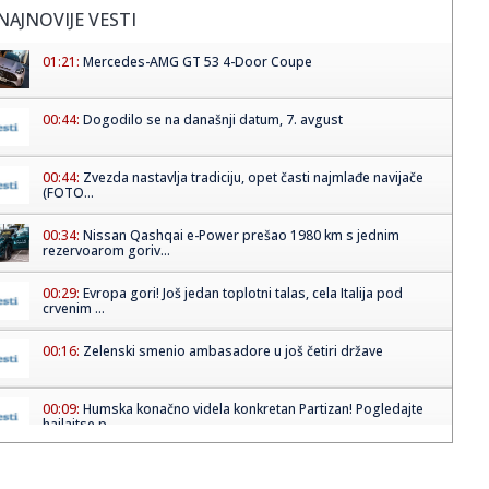
NAJNOVIJE VESTI
01:21:
Mercedes-AMG GT 53 4-Door Coupe
00:44:
Dogodilo se na današnji datum, 7. avgust
00:44:
Zvezda nastavlja tradiciju, opet časti najmlađe navijače
(FOTO...
00:34:
Nissan Qashqai e-Power prešao 1980 km s jednim
rezervoarom goriv...
00:29:
Evropa gori! Još jedan toplotni talas, cela Italija pod
crvenim ...
00:16:
Zelenski smenio ambasadore u još četiri države
00:09:
Humska konačno videla konkretan Partizan! Pogledajte
hajlajtse p...
00:05:
Roganović ne pomišlja na opuštanje: Uvek ima mesta za
napredak...