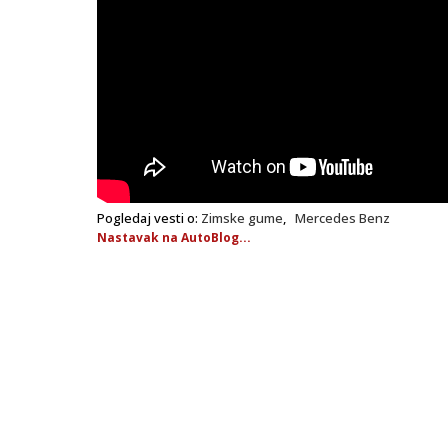
Pogledaj vesti o:
Zimske gume
,
Mercedes Benz
Nastavak na AutoBlog...