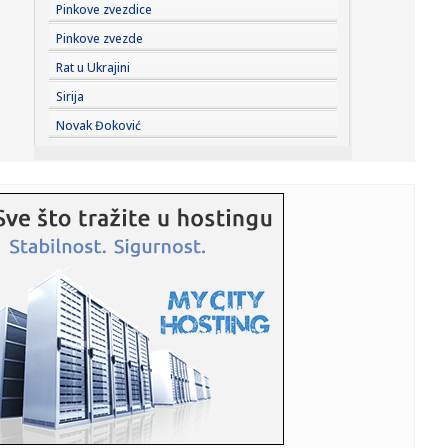
23:41:
Marinović nakon pobjede: Zaslužili smo još koji gol, ali
Pinkove zvezdice
svaka...
Pinkove zvezde
23:41:
Može li ljetna avantura ipak nekako prerasti u ozbiljnu
Rat u Ukrajini
vezu?
Sirija
23:38:
Partizan demolirao Tobol, Ilić konačno zadovoljan: Na
Novak Đoković
momente j...
23:36:
U Minhenu krenula serijska proizvodnja potpuno
električnog BMW-a...
23:35:
Otkriveni detalji pucnjave na američki konzulat; Iza svega
stoji...
23:34:
PRE PAR MESECI SANJALI TITULU, SADA IH SVI DEMOLIRAJU:
Benfika si...
23:33:
Težak udes žene iz BiH: Bmw-om se „zakucala“ u zid, na
nju ...
23:33:
Kratak predah od vrućina: Pljuskovi noćas stižu u region,
osvj...
23:33:
Osuđen provalnik iz BiH, branio se da je krao za liječenje
ćer...