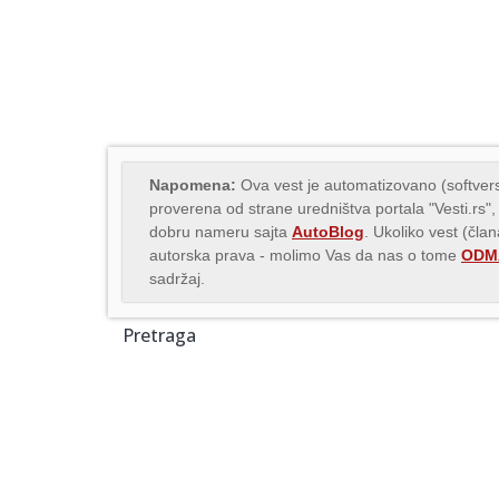
Napomena:
Ova vest je automatizovano (softvers
proverena od strane uredništva portala "Vesti.rs",
dobru nameru sajta
AutoBlog
. Ukoliko vest (čla
autorska prava - molimo Vas da nas o tome
ODMA
sadržaj.
Pretraga