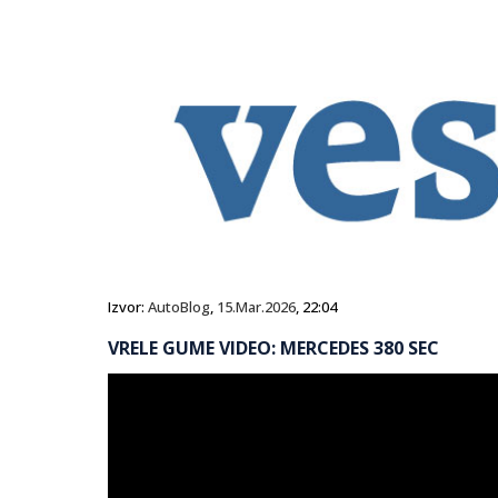
Izvor:
AutoBlog
,
15.Mar.2026
, 22:04
VRELE GUME VIDEO: MERCEDES 380 SEC