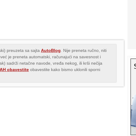
ki) preuzeta sa sajta
AutoBlog
. Nije preneta ručno, niti
 već je preneta automatski, računajući na savesnost i
nak) sadrži netačne navode, vređa nekog, ili krši nečija
H obavestite
obavestite kako bismo uklonili sporni