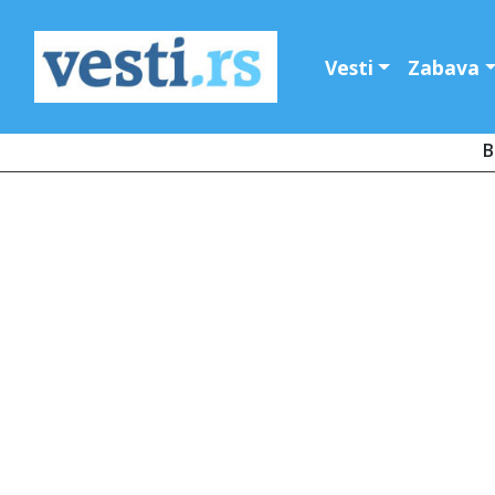
Vesti
Zabava
B