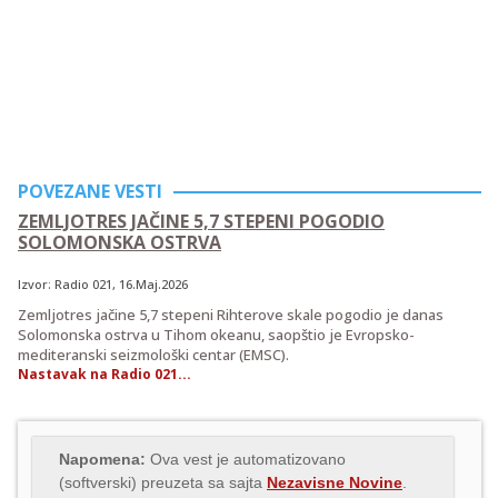
POVEZANE VESTI
ZEMLJOTRES JAČINE 5,7 STEPENI POGODIO
SOLOMONSKA OSTRVA
Izvor:
Radio 021
, 16.Maj.2026
Zemljotres jačine 5,7 stepeni Rihterove skale pogodio je danas
Solomonska ostrva u Tihom okeanu, saopštio je Evropsko-
mediteranski seizmološki centar (EMSC).
Nastavak na Radio 021...
Napomena:
Ova vest je automatizovano
(softverski) preuzeta sa sajta
Nezavisne Novine
.