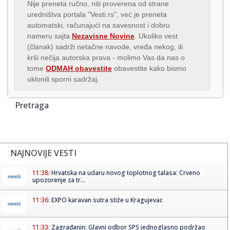
Nije preneta ručno, niti proverena od strane
uredništva portala "Vesti.rs", već je preneta
automatski, računajući na savesnost i dobru
nameru sajta
Nezavisne Novine
. Ukoliko vest
(članak) sadrži netačne navode, vređa nekog, ili
krši nečija autorska prava - molimo Vas da nas o
tome
ODMAH obavestite
obavestite kako bismo
uklonili sporni sadržaj.
Pretraga
NAJNOVIJE VESTI
11:38:
Hrvatska na udaru novog toplotnog talasa: Crveno
upozorenje za tr...
11:36:
EXPO karavan sutra stiže u Kragujevac
11:33:
Zagrađanin: Glavni odbor SPS jednoglasno podržao