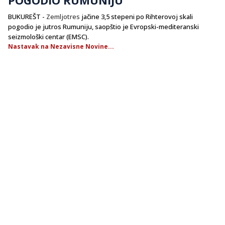
BUKUREŠT -
Zemljotres
jačine 3,5 stepeni po Rihterovoj skali
pogodio je jutros Rumuniju, saopštio je Evropski-mediteranski
seizmološki centar (EMSC).
Nastavak na Nezavisne Novine...