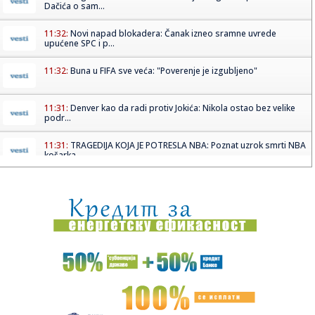
Dačića o sam...
11:32:
Novi napad blokadera: Čanak izneo sramne uvrede
upućene SPC i p...
11:32:
Buna u FIFA sve veća: "Poverenje je izgubljeno"
11:31:
Denver kao da radi protiv Jokića: Nikola ostao bez velike
podr...
11:31:
TRAGEDIJA KOJA JE POTRESLA NBA: Poznat uzrok smrti NBA
košarka...
11:30:
Jovana brutalno pecnula Dragana nakon veridbe:
"Poklanjam mu titu...
11:28:
U požaru u Gornjem Milanovcu izgorela kompletna kuća
šestočla...
11:26:
Novak Đoković otvorio dušu: "Taj poraz me uništio"
11:26:
Na Zlatiboru žu-žu prodaju na komad