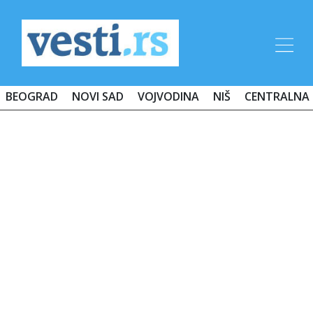
BEOGRAD
NOVI SAD
VOJVODINA
NIŠ
CENTRALNA 