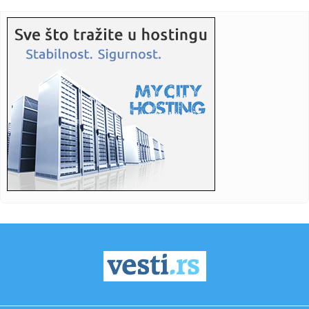
Pa...
11:19:
Nastavak konstitutivne sednice Skupštine Kosova i nakon
isteka u...
11:15:
Neil Young objavio naslovnu pesmu sa novog albuma
‘Second Song...
11:15:
Šok otkriće u stanu Saše Vidića: Pronađen rukopis knjige
koj...
11:10:
Lozano na pozajmici u Galaksiju
11:04:
Данас се ово не ради у кући: Срби ...
11:03:
Svečani doček za Zelenskog ispred Palate Srbija, sledi
sastanak...
11:01:
Prepoznali glas Barta Simpsona u avionu, a onda joj dali
mikrofon...
11:01:
Unapređena Mahindra Scorpio-N