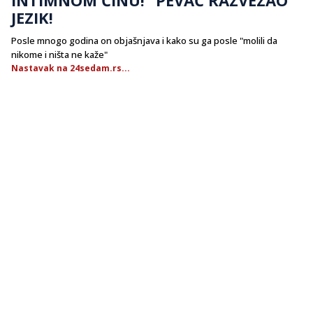
JEZIK!
Posle mnogo godina on objašnjava i kako su ga posle "molili da
nikome i ništa ne kaže"
Nastavak na 24sedam.rs...