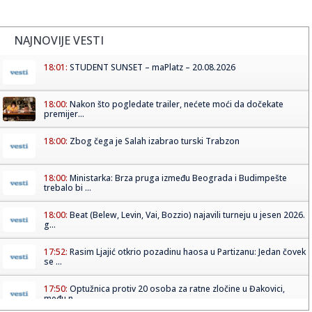
NAJNOVIJE VESTI
18:01:
STUDENT SUNSET – maPlatz – 20.08.2026
18:00:
Nakon što pogledate trailer, nećete moći da dočekate
premijer...
18:00:
Zbog čega je Salah izabrao turski Trabzon
18:00:
Ministarka: Brza pruga između Beograda i Budimpešte
trebalo bi ...
18:00:
Beat (Belew, Levin, Vai, Bozzio) najavili turneju u jesen 2026.
g...
17:52:
Rasim Ljajić otkrio pozadinu haosa u Partizanu: Jedan čovek
se ...
17:50:
Optužnica protiv 20 osoba za ratne zločine u Đakovici,
među n...