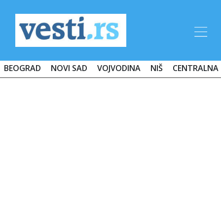
BEOGRAD
NOVI SAD
VOJVODINA
NIŠ
CENTRALNA 