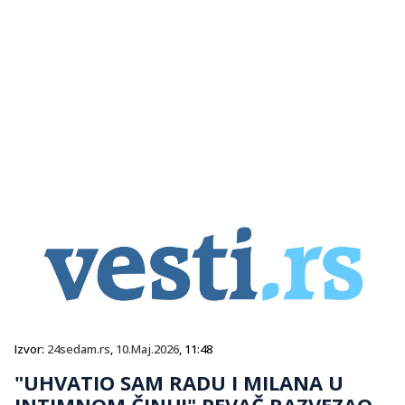
Izvor:
24sedam.rs
,
10.Maj.2026
, 11:48
"UHVATIO SAM RADU I MILANA U
INTIMNOM ČINU!" PEVAČ RAZVEZAO