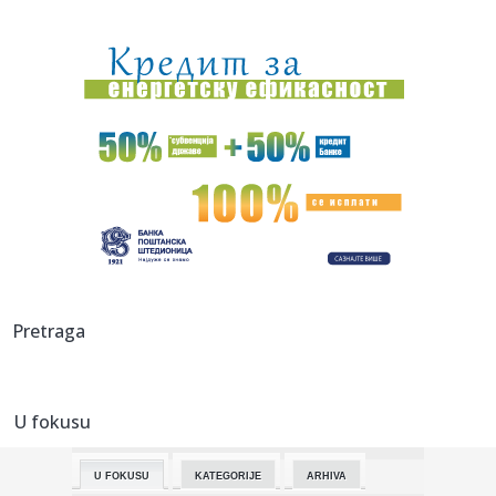
17:47:
Snažan pljusak se sručio na Beograd; Oglasio se RHMZ – i
ovi ...
17:45:
Stranka Istina predlaže pravo na bolovanje radi nege
kućnih lju...
17:45:
More kod Italije toplije nego ikad: Ligursko more prešlo 30
step...
17:44:
Vučić: Izbori mogu biti raspisani u narednim danima ili
nedelja...
17:43:
Ratovi, nafta i El Ninjo stvaraju "savršenu oluju" za cijene
hra...
17:42:
Zalužni ponovo udara na Zelenskog: Ukrajina je iskoristila
Pretraga
sve o...
17:42:
Sombor: Sombor prvi dostigao 40 stepeni
U fokusu
17:40:
KOSTIĆ SE VRATIO U HOLANDIJU: Srpski reprezentativac
potpisao za...
U FOKUSU
KATEGORIJE
ARHIVA
17:40:
Forlan postao selektor dvostrukog šampiona sveta