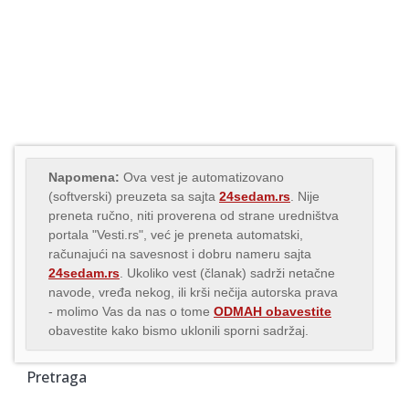
Napomena:
Ova vest je automatizovano
(softverski) preuzeta sa sajta
24sedam.rs
. Nije
preneta ručno, niti proverena od strane uredništva
portala "Vesti.rs", već je preneta automatski,
računajući na savesnost i dobru nameru sajta
24sedam.rs
. Ukoliko vest (članak) sadrži netačne
navode, vređa nekog, ili krši nečija autorska prava
- molimo Vas da nas o tome
ODMAH obavestite
obavestite kako bismo uklonili sporni sadržaj.
Pretraga