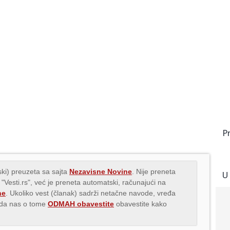
P
ki) preuzeta sa sajta
Nezavisne Novine
. Nije preneta
U
 "Vesti.rs", već je preneta automatski, računajući na
ne
. Ukoliko vest (članak) sadrži netačne navode, vređa
s da nas o tome
ODMAH obavestite
obavestite kako