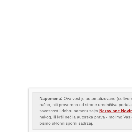
Napomena:
Ova vest je automatizovano (softvers
ručno, niti proverena od strane uredništva portala
savesnost i dobru nameru sajta
Nezavisne Novi
nekog, ili krši nečija autorska prava - molimo Va
bismo uklonili sporni sadržaj.