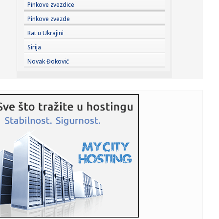
19:22:
Lukić potpisuje! Srbin postaje član povratnika (FOTO)
Pinkove zvezdice
Pinkove zvezde
19:19:
Požar na deponiji povećao zagađenje u Sremskoj
Rat u Ukrajini
Mitrovici: Veta...
Sirija
19:14:
Baždar zvanično u novom klubu
Novak Đoković
19:14:
Direktorka Batuta: Virus Zapadnog Nila prenose komarci
Culex od j...
19:12:
Holivud okrenuo leđa Džaredu Letu? Ostao bez glavne
uloge nakon...
19:07:
Najniža godišnja inflacija u Grčkoj u zadnjih pet meseci
19:04:
Sergej Trifunović dao iskaz policiji; Evo šta je rekao o
incide...
19:03:
Zašto Zelenski baš sad stiže u Srbiju
19:03:
Stigli su novi Samsung preklopni kraljevi: Prodaja je
zvanično p...