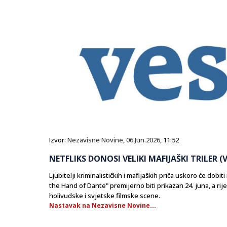
Izvor:
Nezavisne Novine
,
06.Jun.2026
, 11:52
NETFLIKS DONOSI VELIKI MAFIJAŠKI TRILER (
​Ljubitelji kriminalističkih i mafijaških priča uskoro će dobi
the Hand of Dante" premijerno biti prikazan 24. juna, a ri
holivudske i svjetske filmske scene.
Nastavak na Nezavisne Novine...