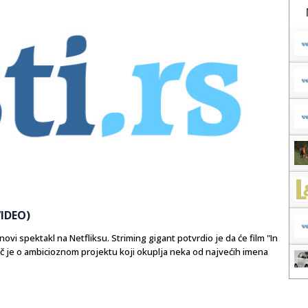
VIDEO)
ti novi spektakl na Netfliksu. Striming gigant potvrdio je da će film "In
ječ je o ambicioznom projektu koji okuplja neka od najvećih imena