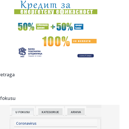
19:32:
Novi BYD Seal 07
19:31:
Preminuo poznati muzički producent: Sarađivao sa
Madonom i Brit...
19:30:
Procurio govor Kamale Haris: Udarila oštro po Bajdenu
19:28:
Председник Украјине Володимир ...
19:29:
Protestno saopštenje sto ličnosti protiv dolaska
retraga
Zelenskog u Sr...
19:25:
Olimpijakos odvodi ljubimca Zvezdinih navijača?!
 fokusu
19:24:
SKANDAL U KOMŠILUKU: Sarajevo zbog koncerata Dina
Merlina seli m...
U FOKUSU
KATEGORIJE
ARHIVA
19:21:
Путничка возила на Батровцима ...
Coronavirus