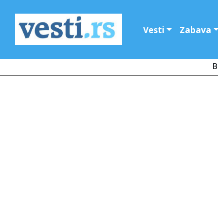
Vesti
Zabava
B