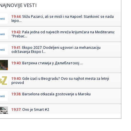
NAJNOVIJE VESTI
19:44:
Stižu Pazarci, ali se misli i na Hapoel: Stanković se nada
lepo...
19:43:
Pala jedna od najvećih mreža krijumčara na Mediteranu:
"Prebac...
19:41:
Ekspo 2027: Dodeljeni ugovori za mehanizaciju
održavanja Ekspo l...
19:40:
Ватрена стихија у Делиблатској ...
19:40:
Gde izaći u Beogradu? Ovo su najhot mesta za letnji
provod
19:38:
Barselona otkazala gostovanje u Maroku
19:37:
Ovo je Smart #2
19:37:
Zelenski stigao u Beograd: Prve reči ukrajinskog
predsednika po ...