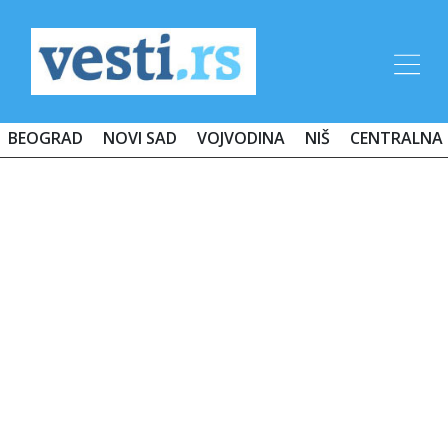
BEOGRAD
NOVI SAD
VOJVODINA
NIŠ
CENTRALNA 