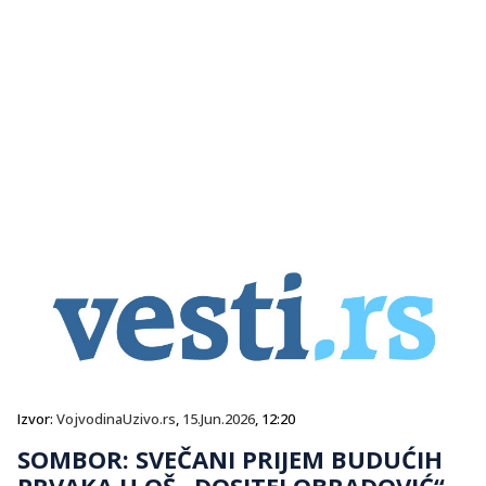
Izvor:
VojvodinaUzivo.rs
,
15.Jun.2026
, 12:20
SOMBOR: SVEČANI PRIJEM BUDUĆIH
PRVAKA U OŠ „DOSITEJ OBRADOVIĆ“