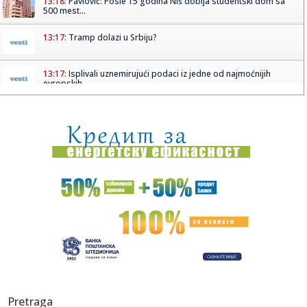
13:18:
Pavlović: Posle 15 godina Niš dobija studentski dom sa
500 mest...
13:17:
Tramp dolazi u Srbiju?
13:17:
Isplivali uznemirujući podaci iz jedne od najmoćnijih
evropskih...
13:17:
Ko posle Vokera? Pet NBA imena koja bi mogla da pojačaju
Partiza...
13:16:
Пројекција филма “Сањани” ...
13:16:
ZLATIBORE MOJ MEDENI: Od 6. do 9. avgusta sajam meda
na Kraljevom...
13:16:
Novi Zakon uslađen 98,4 odsto sa Evropskom unijom
13:15:
FOTO: Završena izgradnja fiskulturne sale u Gimnaziji "Laza
Kost...
13:13:
Smenjen direktor Republičkog geodetskog zavoda Borko
Pretraga
Draškovi...