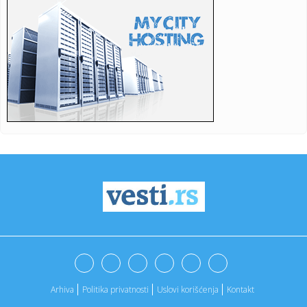
13:03:
Ketrin Zita Džonus se vraća u velikom stilu: Glavna uloga u
nov...
13:03:
EKSKLUZIVNO NA ZEMUN FESTU: Film sa Kanskog festivala
otvara mani...
13:02:
Nolan oborio sve rekorde u Srbiji: "Odiseju" pogledalo
više od 1...
13:01:
Predsednik Irana priznao: Komunikacija sa vrhovnim
vođom trenutn...
13:01:
Leapmotor u julu isporučio više od 100.000 vozila
13:01:
Medojević tvrdi: "Grigorije priznao autokefalnu Ukrajinsku
pravo...
13:00:
Barsa "krade" Rodrija?!
12:58:
S leđa prilazio Novosađankama i kidao im zlatne ogrlice, a
poli...
Arhiva
Politika privatnosti
Uslovi korišćenja
Kontakt
12:57:
Užas u Zemunu: Muškarac ostao priklješten ispod
kamiona, nije ...