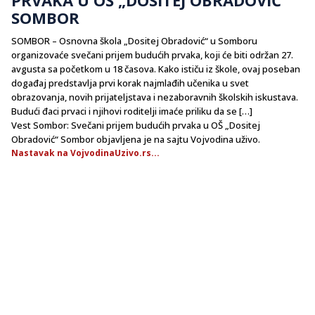
SOMBOR
SOMBOR – Osnovna škola „Dositej Obradović“ u Somboru
organizovaće svečani prijem budućih prvaka, koji će biti održan 27.
avgusta sa početkom u 18 časova. Kako ističu iz škole, ovaj poseban
događaj predstavlja prvi korak najmlađih učenika u svet
obrazovanja, novih prijateljstava i nezaboravnih školskih iskustava.
Budući đaci prvaci i njihovi roditelji imaće priliku da se […]
Vest Sombor: Svečani prijem budućih prvaka u OŠ „Dositej
Obradović“ Sombor objavljena je na sajtu Vojvodina uživo.
Nastavak na VojvodinaUzivo.rs...