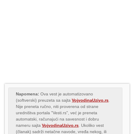
Napomena:
Ova vest je automatizovano
(softverski) preuzeta sa sajta
VojvodinaUzivo.rs
.
Nije preneta ručno, niti proverena od strane
uredništva portala "Vesti.rs", već je preneta
automatski, računajući na savesnost i dobru
nameru sajta
VojvodinaUzivo.rs
. Ukoliko vest
(članak) sadrži netačne navode, vređa nekog, ili