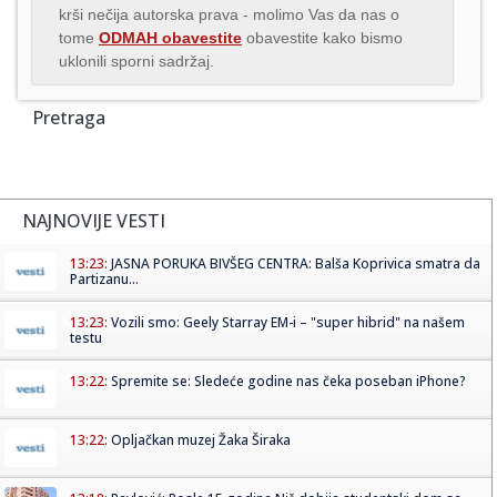
krši nečija autorska prava - molimo Vas da nas o
tome
ODMAH obavestite
obavestite kako bismo
uklonili sporni sadržaj.
Pretraga
NAJNOVIJE VESTI
13:23:
JASNA PORUKA BIVŠEG CENTRA: Balša Koprivica smatra da
Partizanu...
13:23:
Vozili smo: Geely Starray EM-i – "super hibrid" na našem
testu
13:22:
Spremite se: Sledeće godine nas čeka poseban iPhone?
13:22:
Opljačkan muzej Žaka Širaka