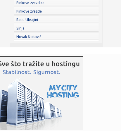
17:27:
Francuska ponovo strepi od vatrenog pakla! Upaljen
Pinkove zvezdice
crveni alarm, ...
Pinkove zvezde
17:24:
Nemačke pokrajine ukidaju zabranu vožnje kamiona
Rat u Ukrajini
nedeljom zbog ...
Sirija
17:23:
Niš slavi Svetog Pantelejmona: Slava gradske opštine koja
Novak Đoković
nosi ...
17:23:
Simeone stavio tačku na priču o Alvarezu! Prošli smo kroz
sli...
17:20:
"Heroin i kokain" – objašnjena tragedija i smrt NBA igrača
17:20:
"Lebrona se niko ne boji – Majkl Džordan je GOAT" VIDEO
17:19:
Kumulativna prodaja BMW-a Serije 3 u Kini premašila 2
miliona je...
17:18:
Raketa pogodila tanker u Ormuskom moreuzu
17:13:
Svet srlja u novi rat?; Primirje pred potpunim krahom