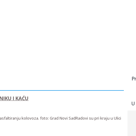
P
NIKU I KAĆU
U
 asfaltiranju kolovoza. foto: Grad Novi SadRadovi su pri kraju u Ulici