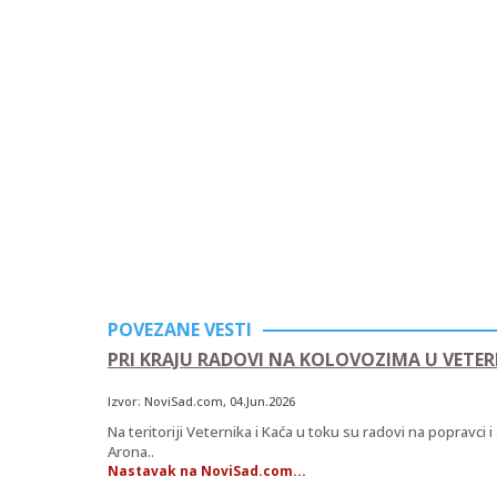
POVEZANE VESTI
PRI KRAJU RADOVI NA KOLOVOZIMA U VETER
Izvor:
NoviSad.com
, 04.Jun.2026
Na teritoriji Veternika i Kaća u toku su radovi na popravci i
Arona..
Nastavak na NoviSad.com...