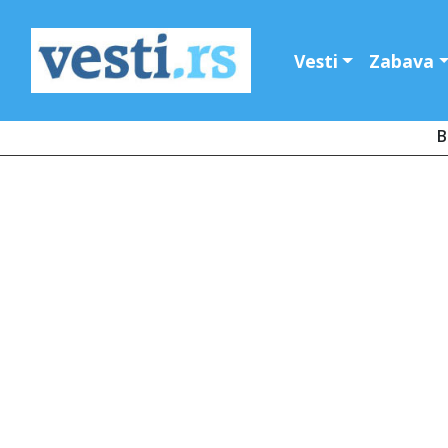
Vesti
Zabava
B