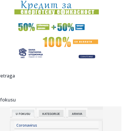
17:38:
GO SNS Novi Sad: Osuđujemo monstruozne pretnje
gradonačelniku M...
17:38:
Britni Spirs slomljena - otkrila šta joj je rekao sin: "Osećam
...
17:36:
Осуђујемо монструозне претње ...
17:34:
Đokić od heroja do veta za nekoliko meseci; "Studentska
lista" ...
17:34:
Šta je kome donela poseta Zelenskog Srbiji: BBC analiza
retraga
17:33:
Radojević ušao u "klub 100": Navijač Zvezde nagrađen za
dugog...
 fokusu
17:29:
Detour prvi put u Bašti KST-a 3. septembra
U FOKUSU
KATEGORIJE
ARHIVA
17:27:
Mislila da je srela Vučića, a onda iznela bizarnu teoriju:
Blok...
Coronavirus