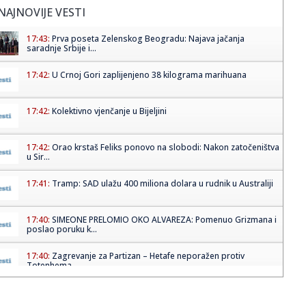
NAJNOVIJE VESTI
17:43:
Prva poseta Zelenskog Beogradu: Najava jačanja
saradnje Srbije i...
17:42:
U Crnoj Gori zaplijenjeno 38 kilograma marihuana
17:42:
Kolektivno vjenčanje u Bijeljini
17:42:
Orao krstaš Feliks ponovo na slobodi: Nakon zatočeništva
u Sir...
17:41:
Tramp: SAD ulažu 400 miliona dolara u rudnik u Australiji
17:40:
SIMEONE PRELOMIO OKO ALVAREZA: Pomenuo Grizmana i
poslao poruku k...
17:40:
Zagrevanje za Partizan – Hetafe neporažen protiv
Totenhema
17:40:
Suosnivač popularne onlajn enciklopedije: CIA je izmenila
Vikipe...