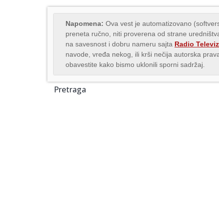
Napomena:
Ova vest je automatizovano (softvers
preneta ručno, niti proverena od strane uredništva
na savesnost i dobru nameru sajta
Radio Televiz
navode, vređa nekog, ili krši nečija autorska pr
obavestite kako bismo uklonili sporni sadržaj.
Pretraga