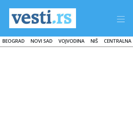
BEOGRAD
NOVI SAD
VOJVODINA
NIŠ
CENTRALNA 