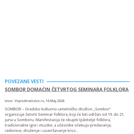
POVEZANE VESTI
SOMBOR DOMAĆIN ČETVRTOG SEMINARA FOLKLORA
Izvor:
VojvodinaUzivo.rs
, 16.Maj.2026
SOMBOR – Gradsko kulturno-umetničko društvo „Sombor“
organizuje četvrti Seminar folklora, koji će biti održan od 19. do 21.
juna u Somboru. Manifestacija će okupiti ljubitelje folklora,
tradicionalne igre i muzike, a učesnike očekuju predavanja,
radionice, druženje i usavršavanje kroz...