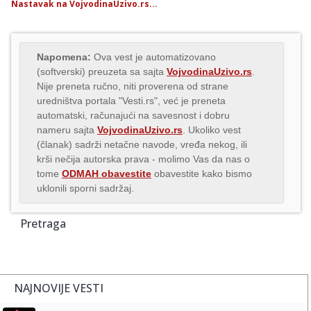
Nastavak na VojvodinaUzivo.rs...
Napomena:
Ova vest je automatizovano
(softverski) preuzeta sa sajta
VojvodinaUzivo.rs
.
Nije preneta ručno, niti proverena od strane
uredništva portala "Vesti.rs", već je preneta
automatski, računajući na savesnost i dobru
nameru sajta
VojvodinaUzivo.rs
. Ukoliko vest
(članak) sadrži netačne navode, vređa nekog, ili
krši nečija autorska prava - molimo Vas da nas o
tome
ODMAH obavestite
obavestite kako bismo
uklonili sporni sadržaj.
Pretraga
NAJNOVIJE VESTI