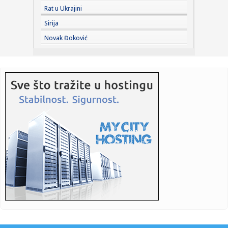
23:24:
Ako ste planirali da kupite polovan automobil u Nemačkoj,
Rat u Ukrajini
pogled...
Sirija
23:22:
KAKVA PORUKA PRED NASTAVAK SEZONE: Srbija nadigrala
Novak Đoković
Rusiju posle ...
23:21:
Nestao nakit vrijedan 10.000 evra: Snimak otkrio krajnje
neobičn...
23:21:
Krvoproliće u Gracu: Turčin izbo muškarca iz BiH i još
dvojic...
23:21:
Španija od subote uvodi kontrole za putnike iz Italije: Evo
šta...
23:21:
Pucano na vilu bogatog srpskog trgovca nekretninama u
Minhenu
23:21:
Ako vam nije do vježbanja, ova dvominutna aktivnost može
biti o...
23:21:
Teška saobraćajka u Prijedoru: Povrijeđen vozač motora
23:21:
U Zvorniku nastupali guslari iz Srbije, Crne Gore i Republike