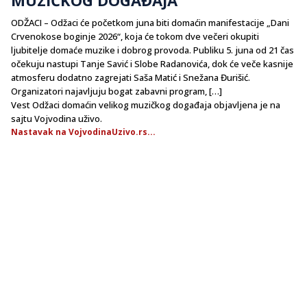
ODŽACI – Odžaci će početkom juna biti domaćin manifestacije „Dani
Crvenokose boginje 2026“, koja će tokom dve večeri okupiti
ljubitelje domaće muzike i dobrog provoda. Publiku 5. juna od 21 čas
očekuju nastupi Tanje Savić i Slobe Radanovića, dok će veče kasnije
atmosferu dodatno zagrejati Saša Matić i Snežana Đurišić.
Organizatori najavljuju bogat zabavni program, […]
Vest Odžaci domaćin velikog muzičkog događaja objavljena je na
sajtu Vojvodina uživo.
Nastavak na VojvodinaUzivo.rs...