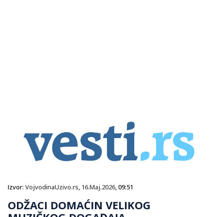
Izvor:
VojvodinaUzivo.rs
,
16.Maj.2026
, 09:51
ODŽACI DOMAĆIN VELIKOG
MUZIČKOG DOGAĐAJA