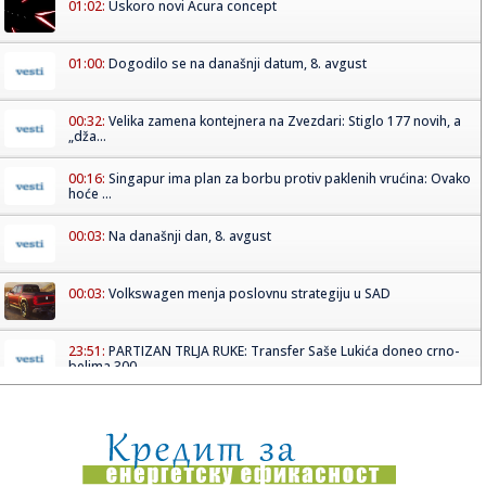
01:02:
Uskoro novi Acura concept
01:00:
Dogodilo se na današnji datum, 8. avgust
00:32:
Velika zamena kontejnera na Zvezdari: Stiglo 177 novih, a
„dža...
00:16:
Singapur ima plan za borbu protiv paklenih vrućina: Ovako
hoće ...
00:03:
Na današnji dan, 8. avgust
00:03:
Volkswagen menja poslovnu strategiju u SAD
23:51:
PARTIZAN TRLJA RUKE: Transfer Saše Lukića doneo crno-
belima 300...
23:48:
Otišao iz Arsenala pre nego što su podigli trofej – vratio
se...
23:47:
Srpkinje pronašle novčanik u Čanju, pa uradile nešto što je
...