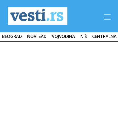
BEOGRAD
NOVI SAD
VOJVODINA
NIŠ
CENTRALNA 