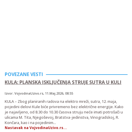
POVEZANE VESTI
KULA: PLANSKA ISKLJUČENJA STRUJE SUTRA U KULI
Izvor:
VojvodinaUzivo.rs
,
11.Maj.2026
, 08:55
KULA – Zbog planiranih radova na elektro mreži, sutra, 12. maja,
pojedini delovi Kule biće privremeno bez električne energije. Kako
je najavljeno, od 8.30 do 10.30 časova struju neće imati potrošači u
ulicama M. Tita, Njegoševoj, Bratstva-jedinstva, Vinogradskoj, R.
Končara, kao i na pojedinim...
Nastavak na VojvodinaUzivo.rs...