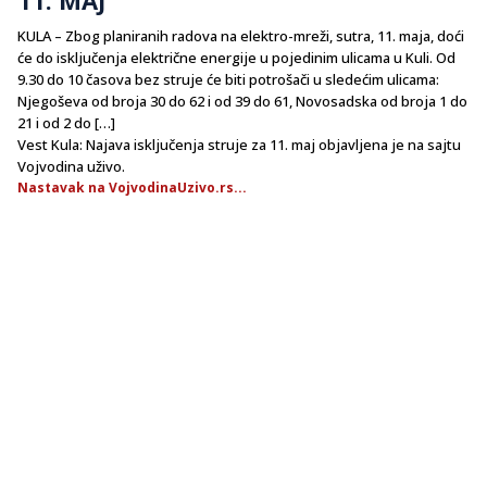
KULA – Zbog planiranih radova na elektro-mreži, sutra, 11. maja, doći
će do isključenja električne energije u pojedinim ulicama u Kuli. Od
9.30 do 10 časova bez struje će biti potrošači u sledećim ulicama:
Njegoševa od broja 30 do 62 i od 39 do 61, Novosadska od broja 1 do
21 i od 2 do […]
Vest Kula: Najava isključenja struje za 11. maj objavljena je na sajtu
Vojvodina uživo.
Nastavak na VojvodinaUzivo.rs...