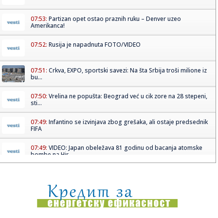
07:53:
Partizan opet ostao praznih ruku – Denver uzeo
Amerikanca!
07:52:
Rusija je napadnuta FOTO/VIDEO
07:51:
Crkva, EXPO, sportski savezi: Na šta Srbija troši milione iz
bu...
07:50:
Vrelina ne popušta: Beograd već u cik zore na 28 stepeni,
sti...
07:49:
Infantino se izvinjava zbog grešaka, ali ostaje predsednik
FIFA
07:49:
VIDEO: Japan obeležava 81 godinu od bacanja atomske
bombe na Hir...
07:49:
Backsprint predstavlja svoju verziju pesme ‘I Hung My
Head’
07:48:
Spejseksova raketa udarila u Mesec; NASA otkrila detalje