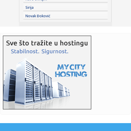
Sirija
07:36:
Umjetnost i rukotvorine u srcu Banjaluke: Sajam kreativaca
Novak Đoković
do 10....
07:36:
Hirošima obilježila 81. godišnjicu atomskog
bombardovanja
07:36:
Boravak Elfete Veseli na slobodi sumrak pravosuđa u BiH
07:32:
Tom Holand obara rekorde: "Spajdermen" mu doneo
honorar od kojeg ...
07:31:
Планирана искључења струје за ...
07:31:
Sedma godina kampa "Srbija te zove": Vučić danas
dočekuje mlad...
07:29:
FOTO: Prerušio se u Smrt i posmatrao pacijente bolnice,
pa uhap...
07:27:
Gof, Ribakina, Pegula i Jović u trećem kolu Toronta