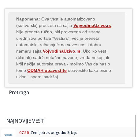
Napomena:
Ova vest je automatizovano
(softverski) preuzeta sa sajta
VojvodinaUzivo.rs
.
Nije preneta ručno, niti proverena od strane
uredništva portala "Vesti.rs", već je preneta
automatski, računajući na savesnost i dobru
nameru sajta
VojvodinaUzivo.rs
. Ukoliko vest
(članak) sadrži netačne navode, vređa nekog, ili
krši nečija autorska prava - molimo Vas da nas o
tome
ODMAH obavestite
obavestite kako bismo
uklonili sporni sadržaj.
Pretraga
NAJNOVIJE VESTI
07:56:
Zemljotres pogodio Srbiju