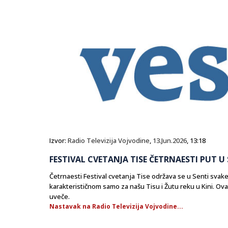
Izvor:
Radio Televizija Vojvodine
,
13.Jun.2026
, 13:18
FESTIVAL CVETANJA TISE ČETRNAESTI PUT U
Četrnaesti Festival cvetanja Tise održava se u Senti sv
karakterističnom samo za našu Tisu i Žutu reku u Kini. Ova
uveče.
Nastavak na Radio Televizija Vojvodine...