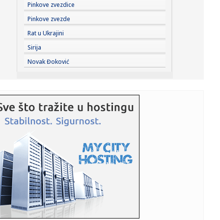
23:33:
Novi rat Anđeline Džoli i Breda Pita! Glumac traži da otkrije
Pinkove zvezdice
...
Pinkove zvezde
23:27:
Pre „Černobiljske molitve“, stavite ovu knjigu nobelovke na
Rat u Ukrajini
...
Sirija
23:23:
Lavlje srce srpskih juniorki! Srbija u dramatičnoj završnici
Novak Đoković
sr...
23:22:
Moskvu čeka pakao: Izdato ozbiljno upozorenje; Oglasili
se meteo...
23:21:
Betis očitao lekciju Arsenalu
23:19:
Roma dovela autora najprljavijeg poteza na Mundijalu
23:09:
KECMANOVIĆ PAO POSLE MARATONA: Srbin dobio prvi
set, pa poklekao...
23:06:
Bibi rekao "ne" Trampu
23:01:
Slučaj Huse B. iz BiH pokrenuo “lavinu” u Kelnu, provjerava
...