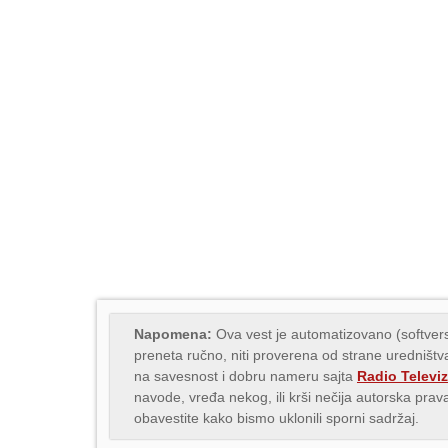
Napomena:
Ova vest je automatizovano (softvers
preneta ručno, niti proverena od strane uredništva
na savesnost i dobru nameru sajta
Radio Televiz
navode, vređa nekog, ili krši nečija autorska pr
obavestite kako bismo uklonili sporni sadržaj.