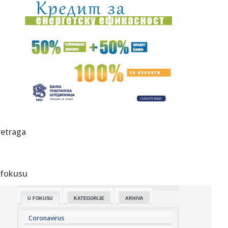
00:15:
Drama na plaži u Italiji! Doktorka iz Beograda pritrčala
turist...
00:02:
Na današnji dan, 6. avgust
23:51:
Tri medalje za Srbiju na EP
23:47:
KIKS PANATINAIKOSA UPRKOS OGROMNIM ULAGANJIMA:
Grčki velikan vod...
23:46:
Tragedija kod Požarevca: Čovek stradao u požaru koji je
retraga
sam iz...
23:38:
Lara Gut-Behrami završila karijeru
 fokusu
23:35:
General Motors i SAIC produžili zajedničko ulaganje na još
20 ...
U FOKUSU
KATEGORIJE
ARHIVA
23:35:
Crveni alarm u Evropi: Rekordi padaju, reke presušuju,
požari b...
Coronavirus