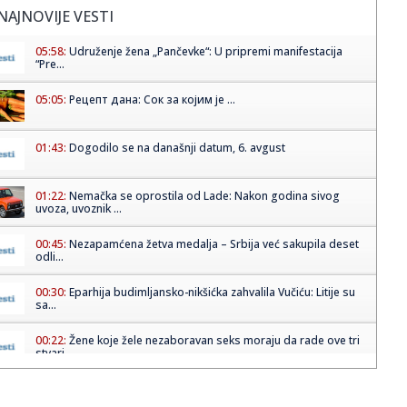
NAJNOVIJE VESTI
05:58:
Udruženje žena „Pančevke“: U pripremi manifestacija
“Pre...
05:05:
Рецепт дана: Сок за којим је ...
01:43:
Dogodilo se na današnji datum, 6. avgust
01:22:
Nemačka se oprostila od Lade: Nakon godina sivog
uvoza, uvoznik ...
00:45:
Nezapamćena žetva medalja – Srbija već sakupila deset
odli...
00:30:
Eparhija budimljansko-nikšićka zahvalila Vučiću: Litije su
sa...
00:22:
Žene koje žele nezaboravan seks moraju da rade ove tri
stvari
00:18:
Bugatti najavljuje novi jedinstveni automobil