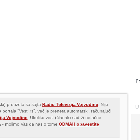
P
ki) preuzeta sa sajta
Radio Televizija Vojvodine
. Nije
U
 portala "Vesti.rs", već je preneta automatski, računajući
ija Vojvodine
. Ukoliko vest (članak) sadrži netačne
ava - molimo Vas da nas o tome
ODMAH obavestite