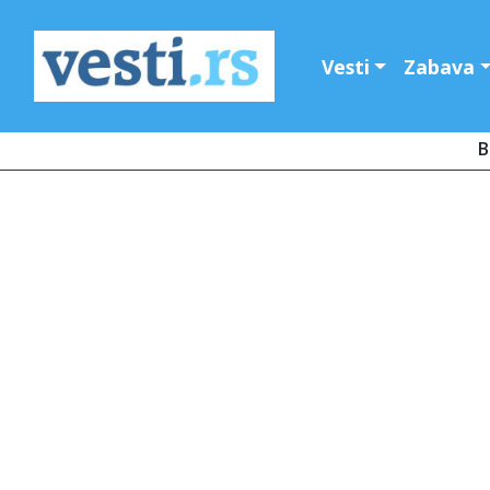
Vesti
Zabava
B