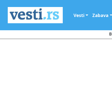
Vesti
Zabava
B