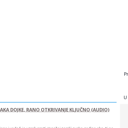
P
U
AKA DOJKE, RANO OTKRIVANJE KLJUČNO (AUDIO)