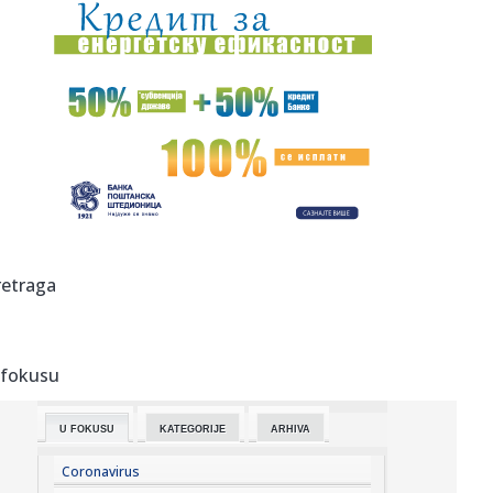
07:42:
Banjalučani više gledaju nego što čitaju "Odiseju": Kina
puna...
07:42:
Pronađen mrtav u zatvoru: Djevojke iz Banjaluke i Novog
Sada dov...
07:42:
Pucnjava u školi na Tajlandu; Učćenik ubio nastavnika; Ima
ran...
07:40:
Robne rezerve hitno potrebne u RS, a niko ih više i ne
spominje
07:40:
Међународни сајам лова и риболова ...
retraga
07:38:
Koliko zaista vredi vaš stan? Jedan klik otkriva cenu, ali
stru...
 fokusu
07:28:
Планирана искључења струје за ...
U FOKUSU
KATEGORIJE
ARHIVA
07:25:
Izdato upozorenje: Rizik može biti ekstreman; Oglasio se
RHMZ: S...
Coronavirus