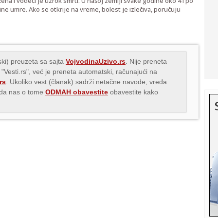
na i vodeći je uzrok smrti. U našoj zemlji svake godine oko 4 i po
dine umre. Ako se otkrije na vreme, bolest je izlečiva, poručuju
ki) preuzeta sa sajta
VojvodinaUzivo.rs
. Nije preneta
 "Vesti.rs", već je preneta automatski, računajući na
rs
. Ukoliko vest (članak) sadrži netačne navode, vređa
s da nas o tome
ODMAH obavestite
obavestite kako