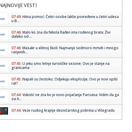
NAJNOVIJE VESTI
07:49:
Hitna pomoć: Četiri osobe lakše povređene u četiri udesa
u B...
07:46:
Malo ko zna da Nikola Rađen ima rođenog brata: Živi
daleko od ...
07:46:
Masakr u elitnoj školi: Najmanje sedmoro mrtvih i mnogo
ranjenih...
07:45:
U jeku smo letnje turističke sezone; Ovo je stanje na
granicama
07:45:
Napali su žestoko; Odjekuju eksplozije; Ovo je novi opšti
rat?
07:44:
Vukotić ne zna ko je novo pojačanje Parizana: Vidim da ga
svi h...
07:44:
Veze ruskog krajnje desničarskog pokreta u Višegradu
07:42:
Tajfun Delfin udara na Japan: Masovna evakuacija, Toyota
zatvoril...