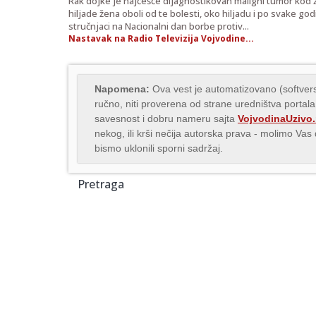
Rak dojke je najčešće dijagnostikovan maligni tumor kod že
hiljade žena oboli od te bolesti, oko hiljadu i po svake go
stručnjaci na Nacionalni dan borbe protiv...
Nastavak na Radio Televizija Vojvodine...
Napomena:
Ova vest je automatizovano (softvers
ručno, niti proverena od strane uredništva portala
savesnost i dobru nameru sajta
VojvodinaUzivo.
nekog, ili krši nečija autorska prava - molimo Va
bismo uklonili sporni sadržaj.
Pretraga