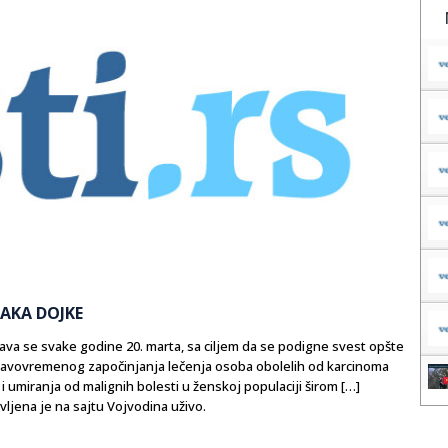
AKA DOJKE
va se svake godine 20. marta, sa ciljem da se podigne svest opšte
i pravovremenog započinjanja lečenja osoba obolelih od karcinoma
i umiranja od malignih bolesti u ženskoj populaciji širom […]
vljena je na sajtu Vojvodina uživo.