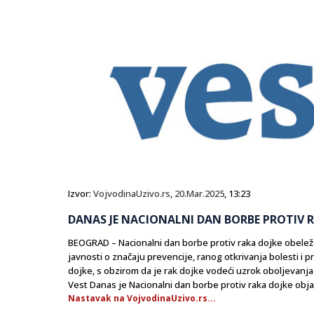
Izvor:
VojvodinaUzivo.rs
,
20.Mar.2025
, 13:23
DANAS JE NACIONALNI DAN BORBE PROTIV R
BEOGRAD – Nacionalni dan borbe protiv raka dojke obeleža
javnosti o značaju prevencije, ranog otkrivanja bolesti 
dojke, s obzirom da je rak dojke vodeći uzrok oboljevanja 
Vest Danas je Nacionalni dan borbe protiv raka dojke obja
Nastavak na VojvodinaUzivo.rs...