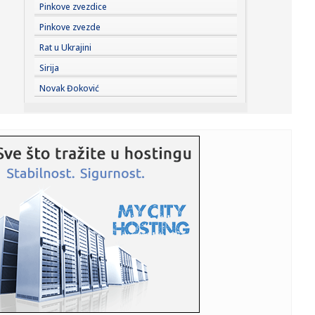
07:23:
Hotel duboko pod zemljom: Do kreveta se stiže 45 minuta,
Pinkove zvezdice
noć ko...
Pinkove zvezde
07:21:
Gužva na Batrovcima, čeka se četiri sata
Rat u Ukrajini
Sirija
07:18:
Saga je gotovo: Potpisao Vinisijus!
Novak Đoković
07:17:
Partizan pobedio Tobol
07:16:
I danas veoma toplo, posle podne mogući pljuskovi i
grmljavina
07:15:
Opština Kovin: Apel građanima u Deliblatskoj peščari da
postu...
07:12:
Uzbuna: Naređena hitna evakuacija stanovništva; Otkazani
letovi...
07:11:
Na Preševu bez većih gužvi, ali se tokom dana očekuje
pojača...
07:10:
Najveći fenomen na tržištu nekretnina u Srbiji: Kuće u ovom
g...