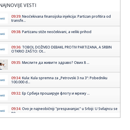
NAJNOVIJE VESTI
09:39:
Neočekivana finansijska injekcija: Partizan profitira od
transfe...
09:38:
Partizanu stiže neočekivani, a veliki prihod
09:36:
TOBOL DOŽIVEO DEBAKL PROTIV PARTIZANA, A SRBIN
OTKRIO ZAŠTO: Ot...
09:35:
Мислите да живите здраво? Ових 8 ...
09:34:
Kula: Kula spremna za „Petrovski 3 na 3“: Pobedniku
100.000 d...
09:32:
Ер Србија проширује флоту и мрежу ...
09:34:
Ovo je najneobičniji "prespavanjac" u Srbiji: U Svilajncu se
no...
09:30:
Odžaci: Danas „Tortijada“ u Laliću