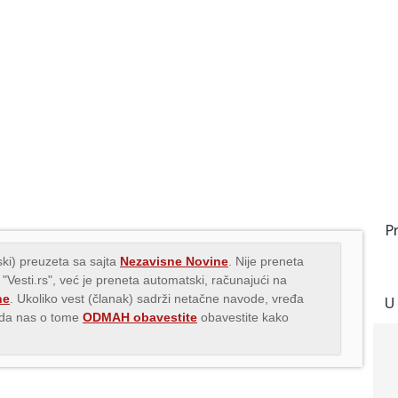
P
ki) preuzeta sa sajta
Nezavisne Novine
. Nije preneta
 "Vesti.rs", već je preneta automatski, računajući na
ne
. Ukoliko vest (članak) sadrži netačne navode, vređa
U
s da nas o tome
ODMAH obavestite
obavestite kako