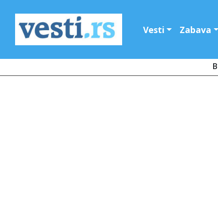
Vesti
Zabava
B