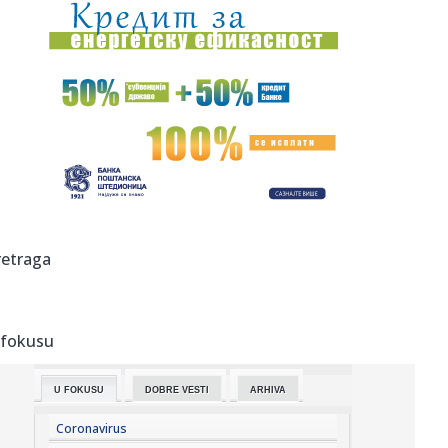
09:29:
Vučić danas sa Zelenskim o evropskom putu i energetskoj
saradnj...
09:26:
Sombor: Akcija dobrovoljnog davanja krvi 13. avgusta u
Somboru
09:23:
Амерички званичник: Украјина ...
09:25:
Jokić ostaje bez važnog saigrača?
09:23:
Sombor: (FOTO) Prvo veče „Bodrog festa“ okupilo
retraga
ljubitelje t...
09:21:
Bugari spasavaju Evropu
 fokusu
09:20:
Enes Kanter postaje košarkašica: Bivši centar se prijavljuje
n...
U FOKUSU
DOBRE VESTI
ARHIVA
09:19:
Mađar i stranka Tisa danas nominuju kandidata za
predsednika: Ov...
Coronavirus