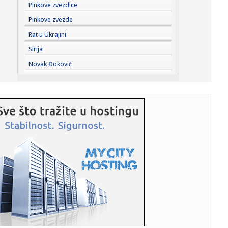
09:16:
Шпанија од данас уводи привремене ...
Pinkove zvezdice
Pinkove zvezde
09:14:
DNEVNI KVIZ: Deset pitanja - pravo osveženje
Rat u Ukrajini
Sirija
09:12:
PREOKRET U NAPOLIJU: Milinković-Savić više nije siguran,
Novak Đoković
Muso ...
09:09:
Amerika objavila nove snimke NLO-a
09:09:
Ako putujete avionom, ovu grešku sa hranom pravi skoro
svako
09:09:
Motor radio gotovo godinu dana bez gašenja, mehaničar
ostao šo...
09:09:
Tri znaka ulaze u period kada novac dolazi lakše nego
ikad
09:08:
АМСС: На граничном прелазу ...
09:09:
Na Batrovcima se od jutros čeka oko četiri sata