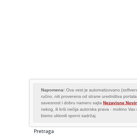
Napomena:
Ova vest je automatizovano (softvers
ručno, niti proverena od strane uredništva portala
savesnost i dobru nameru sajta
Nezavisne Novi
nekog, ili krši nečija autorska prava - molimo Va
bismo uklonili sporni sadržaj.
Pretraga