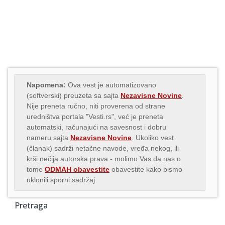
Napomena:
Ova vest je automatizovano
(softverski) preuzeta sa sajta
Nezavisne Novine
.
Nije preneta ručno, niti proverena od strane
uredništva portala "Vesti.rs", već je preneta
automatski, računajući na savesnost i dobru
nameru sajta
Nezavisne Novine
. Ukoliko vest
(članak) sadrži netačne navode, vređa nekog, ili
krši nečija autorska prava - molimo Vas da nas o
tome
ODMAH obavestite
obavestite kako bismo
uklonili sporni sadržaj.
Pretraga