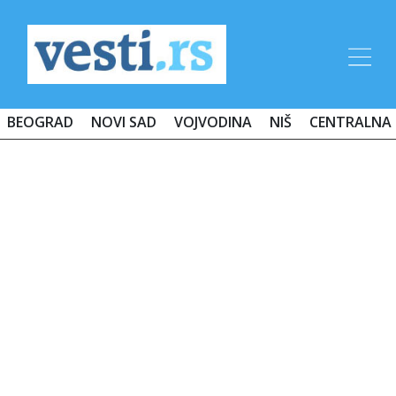
BEOGRAD
NOVI SAD
VOJVODINA
NIŠ
CENTRALNA 