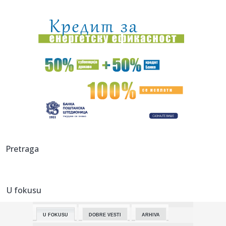
08:24:
Brutalno udarila protivnicu, pa zapalila mreže objavom:
"Privile...
08:18:
Republika Srpska bilježi pad inflacije, šta nas očekuje u
dalj...
08:18:
Fidan: Sporazum Turske, Pakistana i S. Arabije isti kao
NATO spor...
08:18:
Sombor: Deo Sombora 11. avgusta bez struje
08:18:
Od De Pola za Mesija – dirljiv trenutak u Majamiju VIDEO
08:13:
Požar i dalje gori u Deliblatskoj peščari, sprečeno da
Pretraga
zahvat...
08:12:
Mađarska zabranjuje divlje životinje u cirkusu
U fokusu
08:11:
Kaucija za flaše i limenke u Srbiji: Kako će funkcionisati
depo...
U FOKUSU
DOBRE VESTI
ARHIVA
08:08:
Stručnjak upozorava: Ove navike mogu biti okidač za