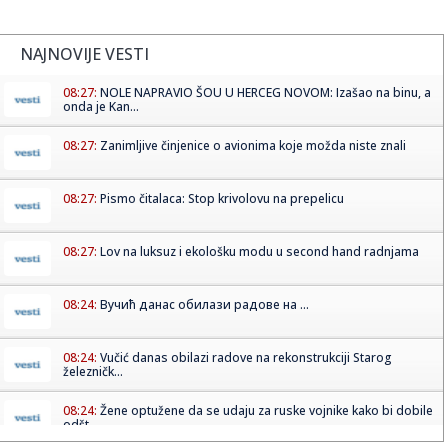
NAJNOVIJE VESTI
08:27:
NOLE NAPRAVIO ŠOU U HERCEG NOVOM: Izašao na binu, a
onda je Kan...
08:27:
Zanimljive činjenice o avionima koje možda niste znali
08:27:
Pismo čitalaca: Stop krivolovu na prepelicu
08:27:
Lov na luksuz i ekološku modu u second hand radnjama
08:24:
Вучић данас обилази радове на ...
08:24:
Vučić danas obilazi radove na rekonstrukciji Starog
železničk...
08:24:
Žene optužene da se udaju za ruske vojnike kako bi dobile
odšt...