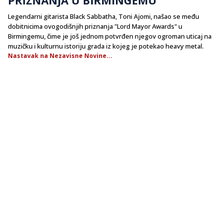
​Legendarni gitarista Black Sabbatha, Toni Ajomi, našao se među
dobitnicima ovogodišnjih priznanja "Lord Mayor Awards" u
Birmingemu, čime je još jednom potvrđen njegov ogroman uticaj na
muzičku i kulturnu istoriju grada iz kojeg je potekao heavy metal.
Nastavak na Nezavisne Novine...