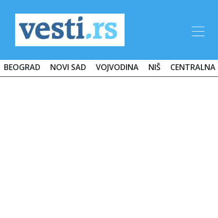
BEOGRAD
NOVI SAD
VOJVODINA
NIŠ
CENTRALNA 