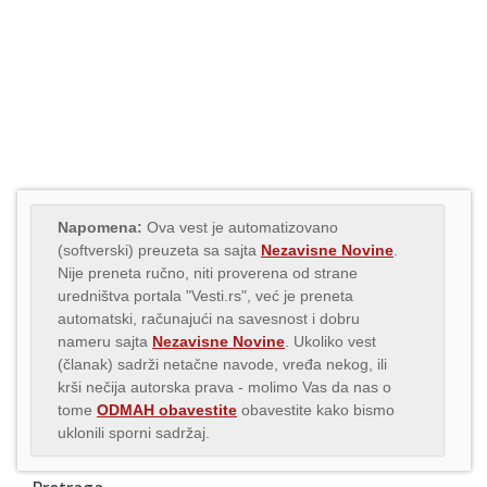
Napomena:
Ova vest je automatizovano
(softverski) preuzeta sa sajta
Nezavisne Novine
.
Nije preneta ručno, niti proverena od strane
uredništva portala "Vesti.rs", već je preneta
automatski, računajući na savesnost i dobru
nameru sajta
Nezavisne Novine
. Ukoliko vest
(članak) sadrži netačne navode, vređa nekog, ili
krši nečija autorska prava - molimo Vas da nas o
tome
ODMAH obavestite
obavestite kako bismo
uklonili sporni sadržaj.