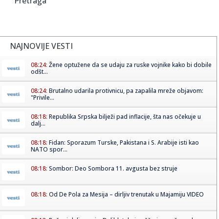
Pretraga
NAJNOVIJE VESTI
08:24:
Žene optužene da se udaju za ruske vojnike kako bi dobile
odšt...
08:24:
Brutalno udarila protivnicu, pa zapalila mreže objavom:
"Privile...
08:18:
Republika Srpska bilježi pad inflacije, šta nas očekuje u
dalj...
08:18:
Fidan: Sporazum Turske, Pakistana i S. Arabije isti kao
NATO spor...
08:18:
Sombor: Deo Sombora 11. avgusta bez struje
08:18:
Od De Pola za Mesija – dirljiv trenutak u Majamiju VIDEO