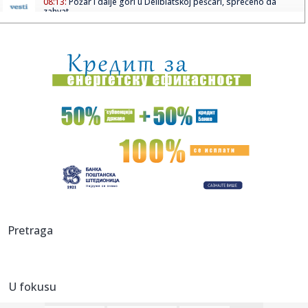
08:13:
Požar i dalje gori u Deliblatskoj peščari, sprečeno da
zahvat...
08:12:
Mađarska zabranjuje divlje životinje u cirkusu
08:11:
Kaucija za flaše i limenke u Srbiji: Kako će funkcionisati
depo...
08:08:
Stručnjak upozorava: Ove navike mogu biti okidač za
probleme sa...
08:08:
Mančester siti ima novog golmana: Svetski šampion
postaje rezer...
08:05:
VIDEO: Test 2027 Chevrolet Bolt RS
08:02:
Posle velikog neuspeha filma, stiže serija o Melaniji Tramp
Pretraga
08:01:
Kremlj: Nema planova za zabranu društvenih mreža
U fokusu
08:00:
Šta Tesla ne želi da javnost vidi? Sporni podaci o
bezbednosti ...