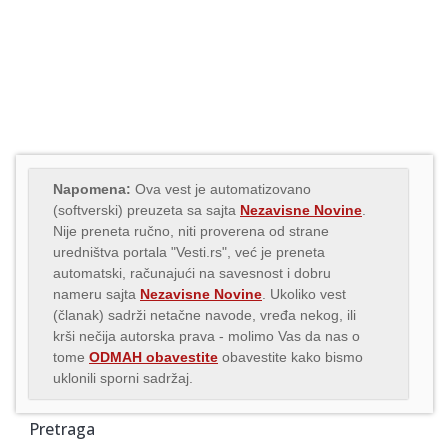
Napomena:
Ova vest je automatizovano
(softverski) preuzeta sa sajta
Nezavisne Novine
.
Nije preneta ručno, niti proverena od strane
uredništva portala "Vesti.rs", već je preneta
automatski, računajući na savesnost i dobru
nameru sajta
Nezavisne Novine
. Ukoliko vest
(članak) sadrži netačne navode, vređa nekog, ili
krši nečija autorska prava - molimo Vas da nas o
tome
ODMAH obavestite
obavestite kako bismo
uklonili sporni sadržaj.
Pretraga