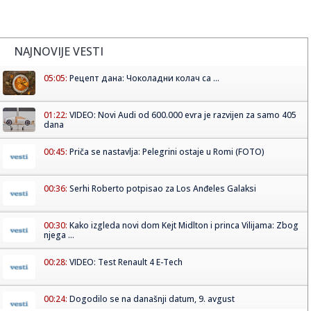
NAJNOVIJE VESTI
05:05:
Рецепт дана: Чоколадни колач са ...
01:22:
VIDEO: Novi Audi od 600.000 evra je razvijen za samo 405
dana
00:45:
Priča se nastavlja: Pelegrini ostaje u Romi (FOTO)
00:36:
Serhi Roberto potpisao za Los Anđeles Galaksi
00:30:
Kako izgleda novi dom Kejt Midlton i princa Vilijama: Zbog
njega ...
00:28:
VIDEO: Test Renault 4 E-Tech
00:24:
Dogodilo se na današnji datum, 9. avgust