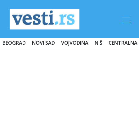
BEOGRAD
NOVI SAD
VOJVODINA
NIŠ
CENTRALNA 