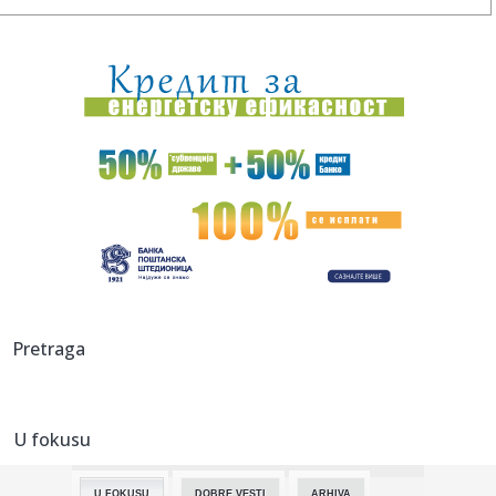
00:24:
Džeko u centru spektakla: Šalke okupio više hiljada navijača
00:24:
Bez golova u Hercegovini: Široki i Sloga, Sarajevo i Radnik
remi...
00:20:
Đura Đ. Trajković br. 26: Plejlista za sivu zonu (Fontaines
D....
00:17:
Velika akcija tokom noći i ranog jutra u Beogradu: Ekipe
izlaze ...
00:02:
Na današnji dan, 9. avgust
23:54:
TEŽAK UDARAC ZA HETAFE PRED EVROPU: Važan igrač
Pretraga
završio sezon...
23:46:
Bivši igrač Barselone ide u Los Anđeles
U fokusu
23:45:
Izgubili ste pasoš usred odmora? Ne paničite: Ovo su
koraci koj...
U FOKUSU
DOBRE VESTI
ARHIVA