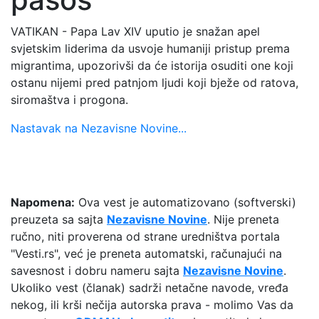
​VATIKAN - Papa Lav XIV uputio je snažan apel
svjetskim liderima da usvoje humaniji pristup prema
migrantima, upozorivši da će istorija osuditi one koji
ostanu nijemi pred patnjom ljudi koji bježe od ratova,
siromaštva i progona.
Nastavak na Nezavisne Novine...
Napomena:
Ova vest je automatizovano (softverski)
preuzeta sa sajta
Nezavisne Novine
. Nije preneta
ručno, niti proverena od strane uredništva portala
"Vesti.rs", već je preneta automatski, računajući na
savesnost i dobru nameru sajta
Nezavisne Novine
.
Ukoliko vest (članak) sadrži netačne navode, vređa
nekog, ili krši nečija autorska prava - molimo Vas da