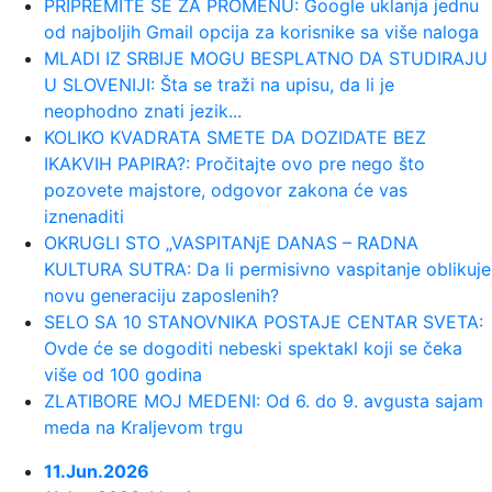
00:02:
Na današnji dan, 9. avgust
PRIPREMITE SE ZA PROMENU: Google uklanja jednu
od najboljih Gmail opcija za korisnike sa više naloga
MLADI IZ SRBIJE MOGU BESPLATNO DA STUDIRAJU
23:54:
TEŽAK UDARAC ZA HETAFE PRED
U SLOVENIJI: Šta se traži na upisu, da li je
EVROPU: Važan igrač završio sezon...
neophodno znati jezik...
KOLIKO KVADRATA SMETE DA DOZIDATE BEZ
23:46:
Bivši igrač Barselone ide u Los
IKAKVIH PAPIRA?: Pročitajte ovo pre nego što
Anđeles
pozovete majstore, odgovor zakona će vas
iznenaditi
23:45:
Izgubili ste pasoš usred odmora?
OKRUGLI STO „VASPITANjE DANAS – RADNA
Ne paničite: Ovo su koraci koj...
KULTURA SUTRA: Da li permisivno vaspitanje oblikuje
novu generaciju zaposlenih?
SELO SA 10 STANOVNIKA POSTAJE CENTAR SVETA:
23:40:
Svetske DJ zvezde stižu u Sarajevo
Ovde će se dogoditi nebeski spektakl koji se čeka
na prvi Circus Maximus: Fedde...
više od 100 godina
ZLATIBORE MOJ MEDENI: Od 6. do 9. avgusta sajam
23:34:
Održana 36. akcija "Crveno-bela
meda na Kraljevom trgu
krv": Prikupljeno je ukupno 307 ...
11.Jun.2026