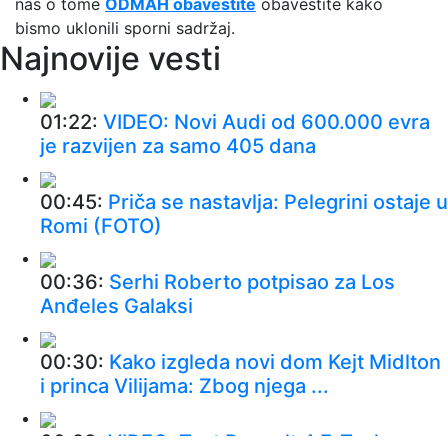
nas o tome
ODMAH obavestite
obavestite kako
bismo uklonili sporni sadržaj.
Najnovije vesti
01:22:
VIDEO: Novi Audi od 600.000 evra
je razvijen za samo 405 dana
00:45:
Priča se nastavlja: Pelegrini ostaje u
Romi (FOTO)
00:36:
Serhi Roberto potpisao za Los
Anđeles Galaksi
00:30:
Kako izgleda novi dom Kejt Midlton
i princa Vilijama: Zbog njega ...
00:28:
VIDEO: Test Renault 4 E-Tech