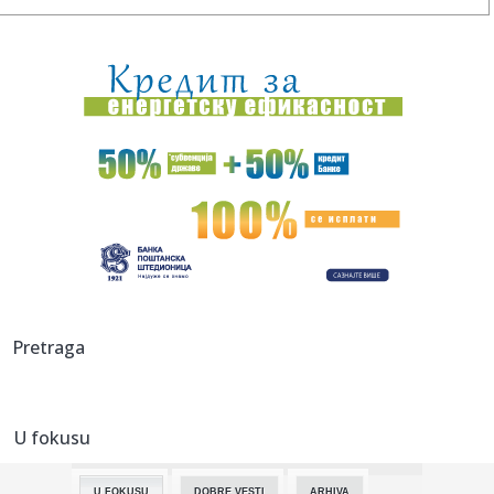
21:21:
Preminuo Borislav Miodanić: Pred smrt svjedočio
američkim istr...
21:18:
VILDOZA SE OGLASIO: „Rekao sam da nikada neću doći u
Partizan...
21:13:
Patrik Beverli menja klub – iz Soluna seli se u Francusku?
21:12:
Sve više Srba odustaje od peleta i prelazi na ovaj sistem
grejan...
21:10:
Zašto svi kupuju ovaj Audi star 14 godina?! (Q3 2.0 TDI 177
KS S...
21:07:
Vojska je upala
Pretraga
21:01:
Ova frizura je idealna za letnje vrućine i ne pomera se ceo
dan
U fokusu
21:00:
Orlići izgubili na samom kraju: Novi poraz kadeta, ovaj je
bio p...
U FOKUSU
DOBRE VESTI
ARHIVA