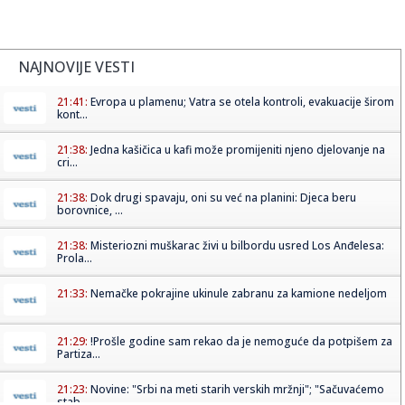
NAJNOVIJE VESTI
21:41:
Evropa u plamenu; Vatra se otela kontroli, evakuacije širom
kont...
21:38:
Jedna kašičica u kafi može promijeniti njeno djelovanje na
cri...
21:38:
Dok drugi spavaju, oni su već na planini: Djeca beru
borovnice, ...
21:38:
Misteriozni muškarac živi u bilbordu usred Los Anđelesa:
Prola...
21:33:
Nemačke pokrajine ukinule zabranu za kamione nedeljom
21:29:
!Prošle godine sam rekao da je nemoguće da potpišem za
Partiza...
21:23:
Novine: "Srbi na meti starih verskih mržnji"; "Sačuvaćemo
stab...