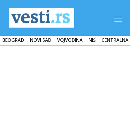
BEOGRAD
NOVI SAD
VOJVODINA
NIŠ
CENTRALNA 