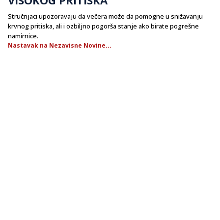
Stručnjaci upozoravaju da večera može da pomogne u snižavanju
krvnog pritiska, ali i ozbiljno pogorša stanje ako birate pogrešne
namirnice.
Nastavak na Nezavisne Novine...