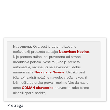
Napomena:
Ova vest je automatizovano
(softverski) preuzeta sa sajta
Nezavisne Novine
.
Nije preneta ručno, niti proverena od strane
uredništva portala "Vesti.rs", već je preneta
automatski, računajući na savesnost i dobru
nameru sajta
Nezavisne Novine
. Ukoliko vest
(članak) sadrži netačne navode, vređa nekog, ili
krši nečija autorska prava - molimo Vas da nas o
tome
ODMAH obavestite
obavestite kako bismo
uklonili sporni sadržaj.
Pretraga