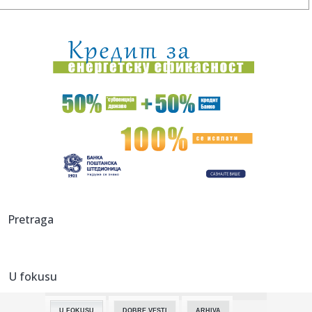
19:43:
Više od 30 dojava o požaru na Divčibarama: Vatre ipak nije
bil...
19:35:
Vučić: "Zbog toga ćemo biti vojna sila"
19:32:
Najboji stranci u istoriji NBA: Jokić iza Dirka i Janisa – Bod...
19:27:
"Znam koliko je teško voditi državu!" Vučić poslao jasnu
poru...
19:25:
J.D. Power ocenjivao i kineske marke
19:25:
Tokom jula udomljeno 14 pasa, a od početka godine 162
Pretraga
19:22:
Jovana Jeremić brutalno o veridbi "kralja hleba": Vreme
svođenj...
U fokusu
19:17:
EXPO karavan posetio Rumu: Predstavljeni kulturni,
istorijski i s...
U FOKUSU
DOBRE VESTI
ARHIVA