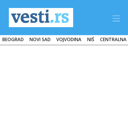
BEOGRAD
NOVI SAD
VOJVODINA
NIŠ
CENTRALNA 