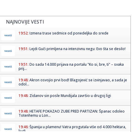
NAJNOVIJE VESTI
19:52:
Izmena trase sedmice od ponedeljka do srede
19:51:
Lejdi Guči primljena na intenzivnu negu: Evo šta se desilo!
19:51:
Do sada 14.000 prijava na portalu "Ko si, bre, ti" – svaka
prij...
19:48:
Akron osvojio prvi bod! Blagojević se izvinjavao, a sada je
odol...
19:48:
Zidanov sin posle Mundijala završio u drugoj ligi
19:48:
HETAFE POKAZAO ZUBE PRED PARTIZAN: Španac odoleo
Totenhemu u Lon...
19:46:
Španija u plamenu! Vatra progutala više od 4.000 hektara,
ljudi...