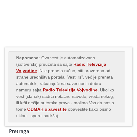
Napomena:
Ova vest je automatizovano
(softverski) preuzeta sa sajta
Radio Televizija
Vojvodine
. Nije preneta ručno, niti proverena od
strane uredništva portala "Vesti.rs", već je preneta
automatski, računajući na savesnost i dobru
nameru sajta
Radio Televizija Vojvodine
. Ukoliko
vest (članak) sadrži netačne navode, vređa nekog,
ili krši nečija autorska prava - molimo Vas da nas o
tome
ODMAH obavestite
obavestite kako bismo
uklonili sporni sadržaj.
Pretraga