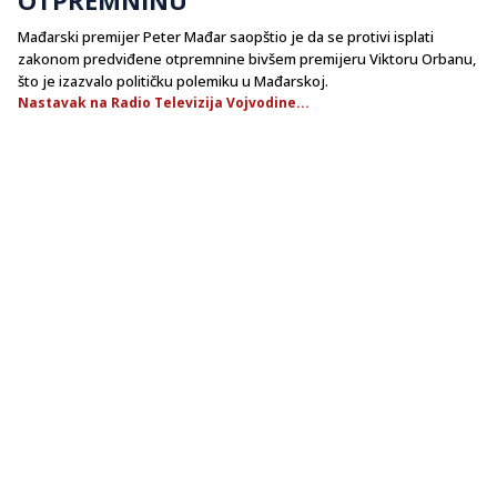
Mađarski premijer Peter Mađar saopštio je da se protivi isplati
zakonom predviđene otpremnine bivšem premijeru Viktoru Orbanu,
što je izazvalo političku polemiku u Mađarskoj.
Nastavak na Radio Televizija Vojvodine...