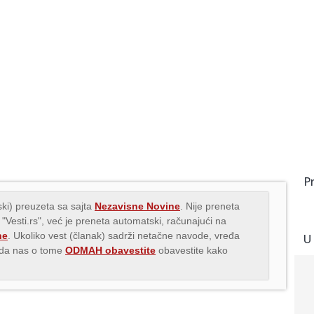
P
ki) preuzeta sa sajta
Nezavisne Novine
. Nije preneta
 "Vesti.rs", već je preneta automatski, računajući na
ne
. Ukoliko vest (članak) sadrži netačne navode, vređa
U
s da nas o tome
ODMAH obavestite
obavestite kako