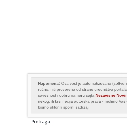
Napomena:
Ova vest je automatizovano (softvers
ručno, niti proverena od strane uredništva portala
savesnost i dobru nameru sajta
Nezavisne Novi
nekog, ili krši nečija autorska prava - molimo Va
bismo uklonili sporni sadržaj.
Pretraga