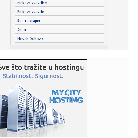
09:51:
Novi detalji užasa na Tajlandu: Učenik ubio babu i djeda
Pinkove zvezdice
prije ...
Pinkove zvezde
09:51:
Tramp ponovo "zakuvao" s državljanstvom: Donio dvije
Rat u Ukrajini
uredbe
Sirija
09:51:
Zbog asfaltiranja zatvoren dio Ulice Prvog krajiškog
Novak Đoković
korpusa
09:51:
Dunav otkrio tajnu staru 80 godina: Izronio motocikl
Vermahta, na...
09:51:
Mesni narezak
09:51:
Krvavi napad u školi na Tajlandu: Učenik (14) pucao,
sedmoro mr...
09:51:
Evropa gori FOTO
09:42:
Knežević najavio dokument koji će uzdrmati Podgoricu;
"Videće...
09:40:
Sud naložio Meti da uplati 567 miliona dolara za mentalno
zdravl...