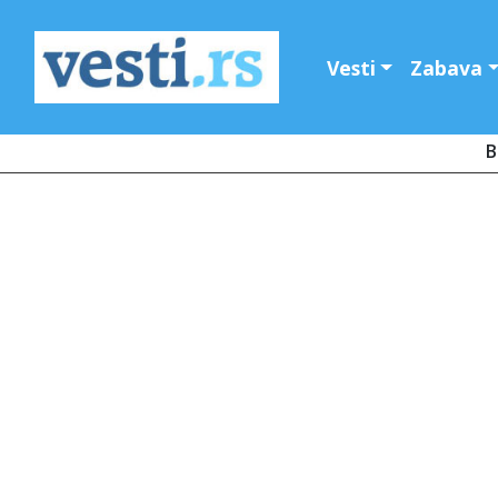
Vesti
Zabava
B