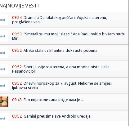
NAJNOVIJE VESTI
09:54:
Drama u Deliblatskoj peščari: Vojska na terenu,
proglašena van...
09:53:
"Smetali su mu moji izlasci" Ana Radulović o bivšem mužu
Mir...
09:52:
Afrika stala uz Infantina dok raste pobuna
09:52:
Siner je zvijezda terena, a ona modne piste: Laila
Hasanović bli...
09:52:
Dnevni horoskop za 7. avgust: Nekome se smiješi
ljubavna sreća
09:43:
Ево која количина воде вам је ...
09:52:
Gemini preuzima sve Android uređaje
09:52:
Leskovac: Vlada Srbije dala saglasnost za saradnju
između Leskov...