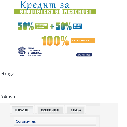
09:44:
ОБУСТАВЉЕНА ПЛОВИДБА НА КАНАЛИМА У ...
09:51:
Ove namirnice mogu pomoći u gubitku kilograma
09:51:
Originalna leskovačka mućkalica: Stari recept sa juga
Srbije
09:51:
Eksplodirao kod Gatuza, a sada pakuje kofere: Petar
Ratkov pred t...
09:51:
Leskovac: Prethodnih dana jedna saobraćajna nezgoda
retraga
09:51:
Geddy Lee, Alex Lifeson i poznati bubnjari odaju počast
Neil Pea...
 fokusu
09:51:
Još jedan Hrvat postao košarkaški brucoš u 24. godini!
U FOKUSU
DOBRE VESTI
ARHIVA
09:51:
Sladić najavio promjenu: Temperatura pada za 5 do 7
stepeni, ali...
Coronavirus