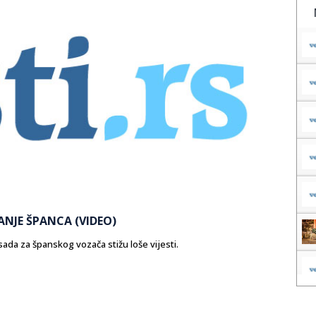
NJE ŠPANCA (VIDEO)
sada za španskog vozača stižu loše vijesti.