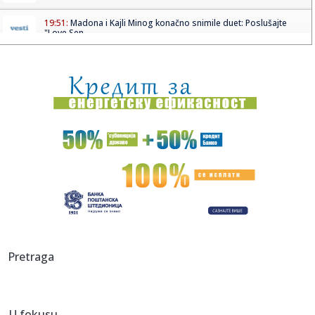
19:51:
Madona i Kajli Minog konačno snimile duet: Poslušajte
"Love Sen...
19:51:
Dunav na rekordno niskom nivou: Brodovi zapeli, pojavili
se velik...
19:51:
Odmor u Beogradu završio incidentom: S gošćama iz
Amerike "zar...
19:51:
Volkswagen sprema zaokret, planira prvi pikap proizveden
u Americ...
19:49:
Veliki požar u Grudama: Gori više od 40 hektara,
angažovani Ai...
19:49:
Šta od voća smijete unijeti u Hrvatsku iz BiH: Kazne mogu
dosti...
19:49:
Direktoru "Telekoma Srbije" Vladimiru Lučiću zabranjen
Pretraga
ulazak n...
19:49:
Zelenski stigao u Beograd: "Zakazani važni razgovori"
U fokusu