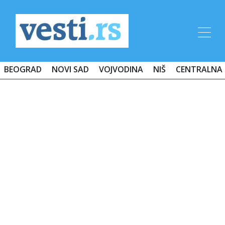
BEOGRAD
NOVI SAD
VOJVODINA
NIŠ
CENTRALNA 