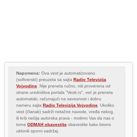
Napomena:
Ova vest je automatizovano
(softverski) preuzeta sa sajta
Radio Televizija
Vojvodine
. Nije preneta ručno, niti proverena od
strane uredništva portala "Vesti.rs", već je preneta
automatski, računajući na savesnost i dobru
nameru sajta
Radio Televizija Vojvodine
. Ukoliko
vest (članak) sadrži netačne navode, vređa nekog,
ili krši nečija autorska prava - molimo Vas da nas o
tome
ODMAH obavestite
obavestite kako bismo
uklonili sporni sadržaj.