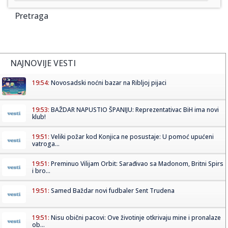
Pretraga
NAJNOVIJE VESTI
19:54:
Novosadski noćni bazar na Ribljoj pijaci
19:53:
BAŽDAR NAPUSTIO ŠPANIJU: Reprezentativac BiH ima novi
klub!
19:51:
Veliki požar kod Konjica ne posustaje: U pomoć upućeni
vatroga...
19:51:
Preminuo Vilijam Orbit: Sarađivao sa Madonom, Britni Spirs
i bro...
19:51:
Samed Baždar novi fudbaler Sent Trudena
19:51:
Nisu obični pacovi: Ove životinje otkrivaju mine i pronalaze
ob...