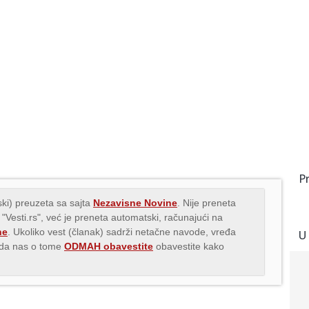
P
ki) preuzeta sa sajta
Nezavisne Novine
. Nije preneta
 "Vesti.rs", već je preneta automatski, računajući na
ne
. Ukoliko vest (članak) sadrži netačne navode, vređa
U
s da nas o tome
ODMAH obavestite
obavestite kako