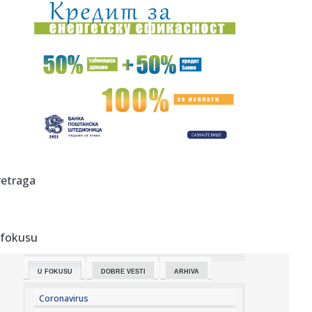
09:01:
Pl@ža – Ljubljana – Gala Hala, Metelkova (Ljubljana) – 29....
09:01:
Ćirović: Nizak vodostaj je opterećenje za sistem, voda da
se r...
09:01:
VIDEO: Profesor Stevan Filipović pretučen u centru
Beograda
09:00:
Француска царина запленила више од ...
09:00:
Pokradena Emina Jahović: Ostala bez 50.000 evra! Pevačica
retraga
očaj...
08:59:
Без воде део Лимана 3
 fokusu
08:59:
Apatin: Ede Višinka novi sportski direktor „Mladosti“ iz
Apa...
U FOKUSU
DOBRE VESTI
ARHIVA
08:59:
Ćuta udario na studente blokadere uživo na N1: "Ne
sklanjam se ...
Coronavirus