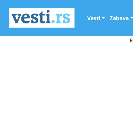
Vesti
Zabava
B