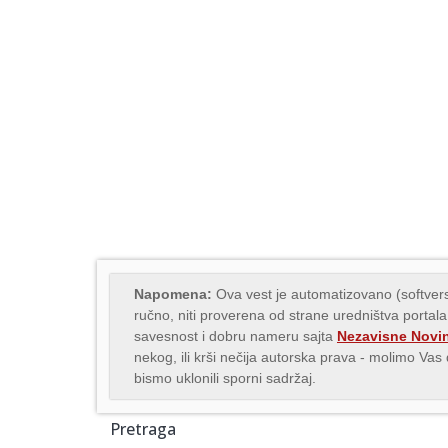
Napomena:
Ova vest je automatizovano (softvers
ručno, niti proverena od strane uredništva portala
savesnost i dobru nameru sajta
Nezavisne Novi
nekog, ili krši nečija autorska prava - molimo Va
bismo uklonili sporni sadržaj.
Pretraga