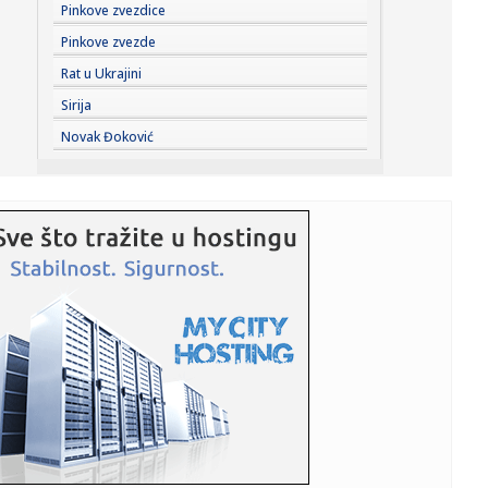
08:56:
Sombor: Osam medalja za kajakaše „Sombora“
Pinkove zvezdice
Pinkove zvezde
08:55:
LEJKERSI ŽELE NEKADAŠNJEG DONČIĆEVOG SAIGRAČA: Pi-
Rat u Ukrajini
Džej Va...
Sirija
08:54:
Eksplozija usred noći na Zvezdari! Bomba bačena na
Novak Đoković
terasu mladi...
08:53:
Šokantan potez Vinisijusa usred pregovora sa Realom!
08:53:
Ako je ovo tačno, jezivo je; Vojnici su pokusni kunići
Amerikan...
08:50:
OSMOSMERKA: Elegantni ljudi
08:49:
Svetska banka: AI može da ubrza rast zemalja u razvoju za
ceo ve...
08:47:
Prvi put snimljeni misteriozni vrtlozi na Suncu: Otkriće bi
mogl...
08:46:
Nije samo nafta: Biloška pretnja svetu zbog blokade
Ormuskog mor...