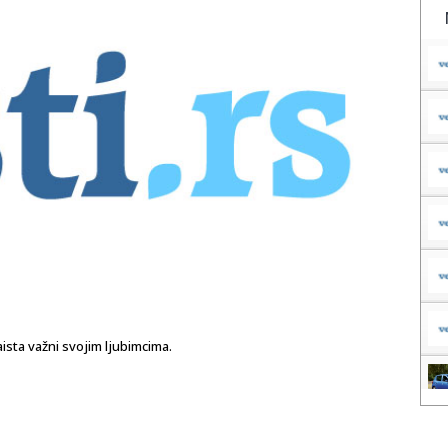
aista važni svojim ljubimcima.