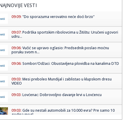
NAJNOVIJE VESTI
09:09:
"Do sporazuma verovatno neće doći brzo"
09:07:
Podrška sportskim ribolovcima u Žitištu: Uručeni ugovori
udru...
09:06:
Vučić se upravo oglasio: Predsednik poslao moćnu
poruku svom n...
09:06:
Sombor/Odžaci: Obustavljena plovidba na kanalima DTD
09:03:
Mesi preboleo Mundijal i zablistao u klupskom dresu
VIDEO
09:03:
Lovćenac: Dobrovoljno davanje krvi u Lovćencu
09:03:
Gde su nestali automobili za 10.000 evra? Pre samo 10
godina mogl...
09:03:
Nemački penzioneri rade i do 74 godine