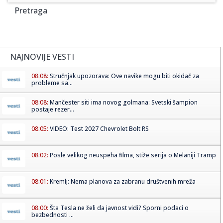
Pretraga
NAJNOVIJE VESTI
08:08:
Stručnjak upozorava: Ove navike mogu biti okidač za
probleme sa...
08:08:
Mančester siti ima novog golmana: Svetski šampion
postaje rezer...
08:05:
VIDEO: Test 2027 Chevrolet Bolt RS
08:02:
Posle velikog neuspeha filma, stiže serija o Melaniji Tramp
08:01:
Kremlj: Nema planova za zabranu društvenih mreža
08:00:
Šta Tesla ne želi da javnost vidi? Sporni podaci o
bezbednosti ...