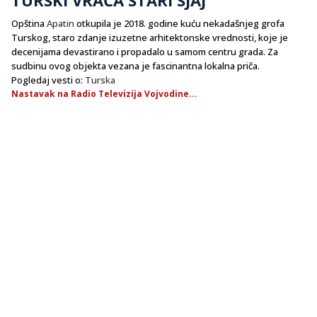
Opština
Apatin
otkupila je 2018. godine kuću nekadašnjeg grofa
Turskog, staro zdanje izuzetne arhitektonske vrednosti, koje je
decenijama devastirano i propadalo u samom centru grada. Za
sudbinu ovog objekta vezana je fascinantna lokalna priča.
Pogledaj vesti o:
Turska
Nastavak na Radio Televizija Vojvodine...