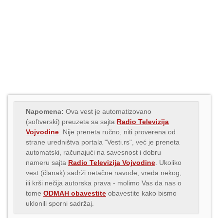
Napomena:
Ova vest je automatizovano
(softverski) preuzeta sa sajta
Radio Televizija
Vojvodine
. Nije preneta ručno, niti proverena od
strane uredništva portala "Vesti.rs", već je preneta
automatski, računajući na savesnost i dobru
nameru sajta
Radio Televizija Vojvodine
. Ukoliko
vest (članak) sadrži netačne navode, vređa nekog,
ili krši nečija autorska prava - molimo Vas da nas o
tome
ODMAH obavestite
obavestite kako bismo
uklonili sporni sadržaj.