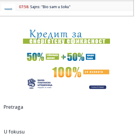
07:58:
Sajns: "Bio sam u šoku"
07:55:
Malo ko je znao: Evo šta od škole ima Bora Santana!
07:52:
Nova eskalacija na istoku: Snažan udar na Odesu;
Proglašena vaz...
07:51:
Šta se dešava sa mozgom kada ne unosite dovoljno
masti?
07:50:
"Zmajice" se okupile u Mostaru: Pripreme za Mediteranske
igre
07:50:
Vatra ne posustaje: Deliblatska peščara i dalje u plamenu,
Šum...
07:44:
Debi iz snova za bivšeg igrača Zvezde: Dva gola i
Pretraga
asistencija u...
07:42:
Blokaderi "vetirali" svoje kandidate: Na spisku za
izbacivanje i ...
U fokusu
07:41:
Severna Koreja preporučuje supu od psećeg mesa kao lek