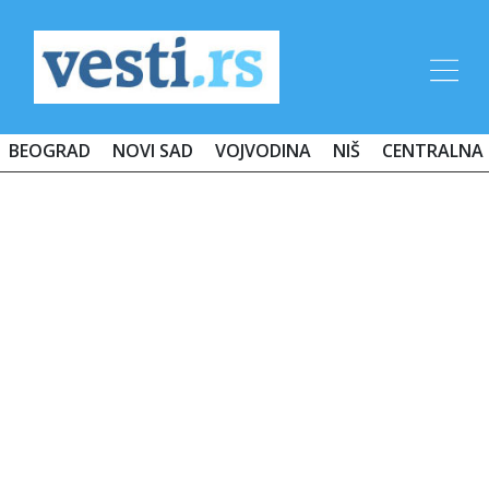
BEOGRAD
NOVI SAD
VOJVODINA
NIŠ
CENTRALNA 