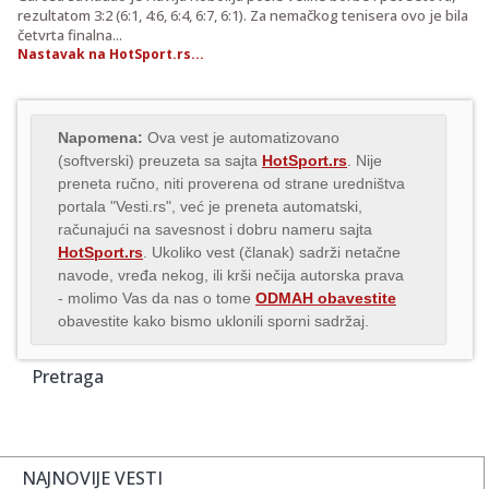
rezultatom 3:2 (6:1, 4:6, 6:4, 6:7, 6:1). Za nemačkog tenisera ovo je bila
četvrta finalna...
Nastavak na HotSport.rs...
Napomena:
Ova vest je automatizovano
(softverski) preuzeta sa sajta
HotSport.rs
. Nije
preneta ručno, niti proverena od strane uredništva
portala "Vesti.rs", već je preneta automatski,
računajući na savesnost i dobru nameru sajta
HotSport.rs
. Ukoliko vest (članak) sadrži netačne
navode, vređa nekog, ili krši nečija autorska prava
- molimo Vas da nas o tome
ODMAH obavestite
obavestite kako bismo uklonili sporni sadržaj.
Pretraga
NAJNOVIJE VESTI