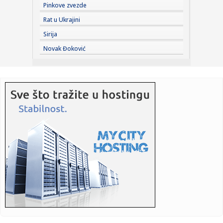
Pinkove zvezde
16:32:
Čanak na sarajevskoj televiziji optužio vlast za veleizdaju i
Rat u Ukrajini
p...
Sirija
16:32:
Mediji: Đilas bi da rasformira RTS koji je njegova bivša
Novak Đoković
firma ...
16:31:
Bred Pit: AI mogla bi da spasi filmove srednjeg budžeta
16:31:
Tanja Bošković dobitnica nagrade "Pavle Vuisić"
16:31:
"Srbadija" osvojila zlato na Svjetskoj horskoj olimpijadi u
Šved...
16:28:
KFOR se povlači sa glavnog mosta na Ibru? Srpska lista
hitno rea...
16:27:
Mojsilović obavešten o povlačenju misije s mosta na Ibru u
Kos...
16:25:
Sombor: „Breakpoint Pellini“ slavio u glavnoj trci na
Gradsko...