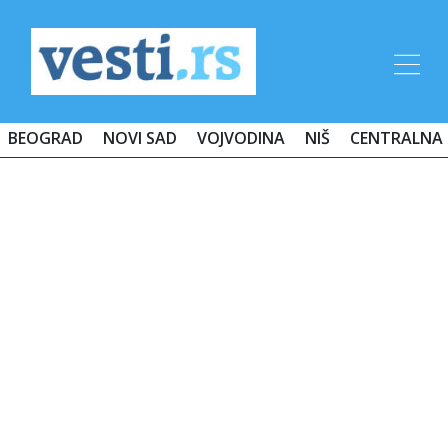
BEOGRAD
NOVI SAD
VOJVODINA
NIŠ
CENTRALNA 