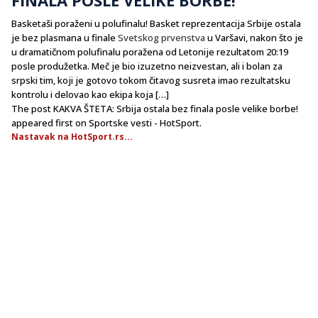
Basketaši poraženi u polufinalu! Basket reprezentacija Srbije ostala
je bez plasmana u finale
Svetskog prvenstva
u Varšavi, nakon što je
u dramatičnom polufinalu poražena od Letonije rezultatom 20:19
posle produžetka. Meč je bio izuzetno neizvestan, ali i bolan za
srpski tim, koji je gotovo tokom čitavog susreta imao rezultatsku
kontrolu i delovao kao ekipa koja […]
The post KAKVA ŠTETA: Srbija ostala bez finala posle velike borbe!
appeared first on Sportske vesti - HotSport.
Nastavak na HotSport.rs...