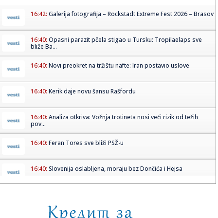
16:42:
Galerija fotografija – Rockstadt Extreme Fest 2026 – Brasov
16:40:
Opasni parazit pčela stigao u Tursku: Tropilaelaps sve
bliže Ba...
16:40:
Novi preokret na tržištu nafte: Iran postavio uslove
16:40:
Kerik daje novu šansu Rašfordu
16:40:
Analiza otkriva: Vožnja trotineta nosi veći rizik od težih
pov...
16:40:
Feran Tores sve bliži PSŽ-u
16:40:
Slovenija oslabljena, moraju bez Dončića i Hejsa
16:38:
Старовић: Циљ је да до краја 2027. ...