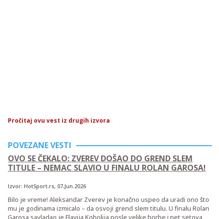
Pročitaj ovu vest iz drugih izvora
POVEZANE VESTI
OVO SE ČEKALO: ZVEREV DOŠAO DO GREND SLEM
TITULE – NEMAC SLAVIO U FINALU ROLAN GAROSA!
Izvor:
HotSport.rs
, 07.Jun.2026
Bilo je vreme! Aleksandar Zverev je konačno uspeo da uradi ono što
mu je godinama izmicalo – da osvoji grend slem titulu. U finalu Rolan
Garosa savladao je Flavija Kobolija posle velike borbe i pet setova,