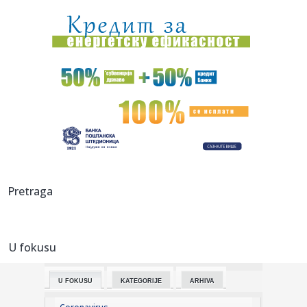
sam sebi...
13:47:
Brutalno udarila rivalku pa poručila: Privilegija bijelaca
(VIDE...
13:46:
"Ostavljeni sin Asmina Durdžića" u stvari je poznati
tiktoker? ...
13:45:
Zenit stiže u Beograd i testira Partizan
13:43:
Nizak nivo Dunava otkrio most rimskog cara Konstantina I
u Bugars...
13:39:
Vučić otkrio koliko ljudi je već na platformi "Ko si, bre, ti?...
Pretraga
13:34:
U Sloveniji od utorka jeftinije gorivo
U fokusu
13:34:
VELIKA PROMENA U SRPSKOM RUKOMETU: Savez dobio
novo ime i grb, ev...
U FOKUSU
KATEGORIJE
ARHIVA
13:33:
Žive legende NFL: Bris, Fidžerald, Kikli, Vinatrijer i Kreg u K...