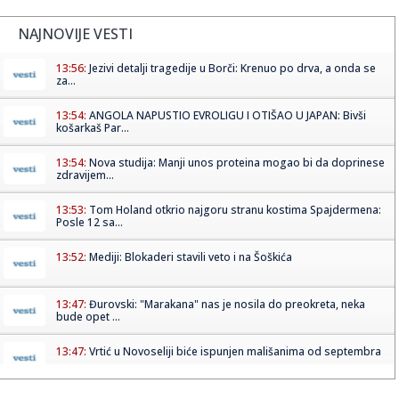
NAJNOVIJE VESTI
13:56:
Jezivi detalji tragedije u Borči: Krenuo po drva, a onda se
za...
13:54:
ANGOLA NAPUSTIO EVROLIGU I OTIŠAO U JAPAN: Bivši
košarkaš Par...
13:54:
Nova studija: Manji unos proteina mogao bi da doprinese
zdravijem...
13:53:
Tom Holand otkrio najgoru stranu kostima Spajdermena:
Posle 12 sa...
13:52:
Mediji: Blokaderi stavili veto i na Šoškića
13:47:
Đurovski: "Marakana" nas je nosila do preokreta, neka
bude opet ...
13:47:
Vrtić u Novoseliji biće ispunjen mališanima od septembra
13:47:
Eskobarova "Katedrala": Luksuzni zatvor koji je izgradio