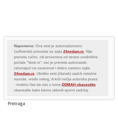
Napomena:
Ova vest je automatizovano
(softverski) preuzeta sa sajta
24sedam.rs
. Nije
preneta ručno, niti proverena od strane uredništva
portala "Vesti.rs", već je preneta automatski,
računajući na savesnost i dobru nameru sajta
24sedam.rs
. Ukoliko vest (članak) sadrži netačne
navode, vređa nekog, ili krši nečija autorska prava
- molimo Vas da nas o tome
ODMAH obavestite
obavestite kako bismo uklonili sporni sadržaj.
Pretraga