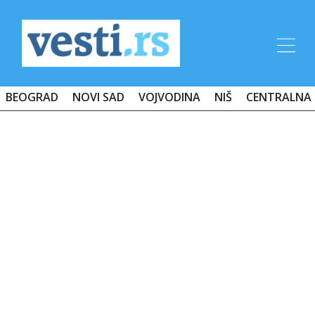
BEOGRAD
NOVI SAD
VOJVODINA
NIŠ
CENTRALNA 