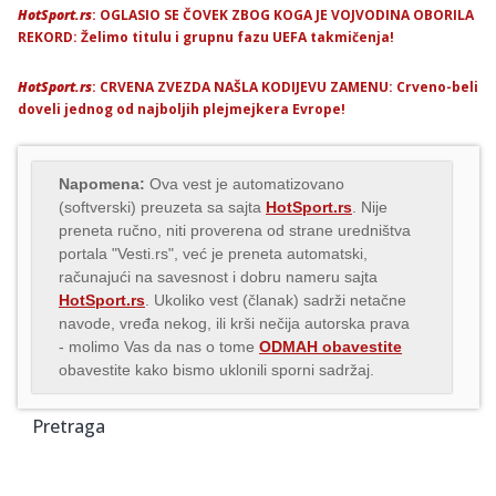
HotSport.rs
: OGLASIO SE ČOVEK ZBOG KOGA JE VOJVODINA OBORILA
REKORD: Želimo titulu i grupnu fazu UEFA takmičenja!
HotSport.rs
: CRVENA ZVEZDA NAŠLA KODIJEVU ZAMENU: Crveno-beli
doveli jednog od najboljih plejmejkera Evrope!
Napomena:
Ova vest je automatizovano
(softverski) preuzeta sa sajta
HotSport.rs
. Nije
preneta ručno, niti proverena od strane uredništva
portala "Vesti.rs", već je preneta automatski,
računajući na savesnost i dobru nameru sajta
HotSport.rs
. Ukoliko vest (članak) sadrži netačne
navode, vređa nekog, ili krši nečija autorska prava
- molimo Vas da nas o tome
ODMAH obavestite
obavestite kako bismo uklonili sporni sadržaj.
Pretraga