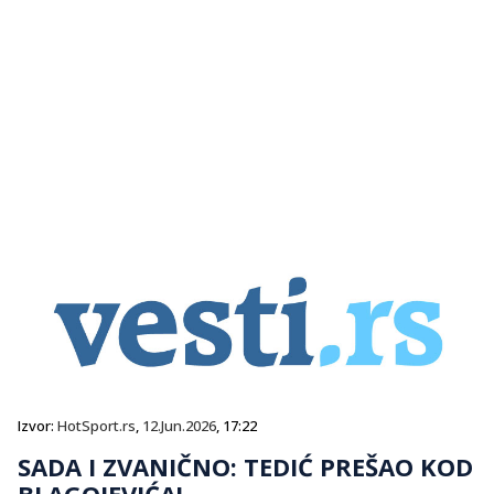
Izvor:
HotSport.rs
,
12.Jun.2026
, 17:22
SADA I ZVANIČNO: TEDIĆ PREŠAO KOD
BLAGOJEVIĆA!