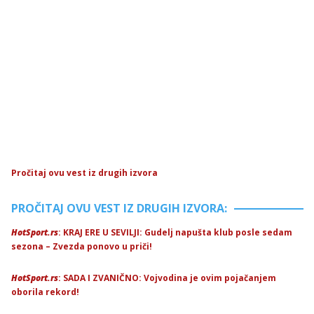
Pročitaj ovu vest iz drugih izvora
PROČITAJ OVU VEST IZ DRUGIH IZVORA:
HotSport.rs
: KRAJ ERE U SEVILJI: Gudelj napušta klub posle sedam
sezona – Zvezda ponovo u priči!
HotSport.rs
: SADA I ZVANIČNO: Vojvodina je ovim pojačanjem
oborila rekord!