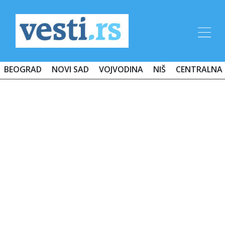
BEOGRAD
NOVI SAD
VOJVODINA
NIŠ
CENTRALNA 