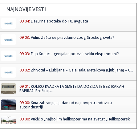
NAJNOVIJE VESTI
09:04:
Dežurne apoteke do 10. avgusta
09:03:
Vulin: Zašto se pravdamo zbog Srpskog sveta?
09:03:
Filip Kostić – genijalan potez ili veliki eksperiment?
09:02:
Zhivotni – Ljubljana – Gala Hala, Metelkova (Ljubljana) – 0...
09:01:
KOLIKO KVADRATA SMETE DA DOZIDATE BEZ IKAKVIH
PAPIRA?: Pročitajt...
09:00:
Kina zabranjuje jedan od najnovijih trendova u
autoindustriji
09:00:
Vučić o „najboljim helikopterima na svetu“: „Helikoptersk...
08:59:
Ovaj znak pročita čoveka za samo pet minuta