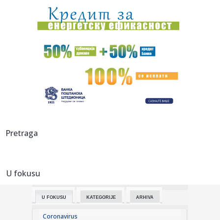
08:59:
Vladimir Đukanović: Lako može da se desi da na izborima
bude v...
08:58:
Salah objavio "rat" istanbulskim velikanima: U Trabzon
sam došao...
08:57:
HETAFE U PROBLEMU: Ovo im nikako nije trebalo pred
moguć duel sa...
08:56:
Mračna tajna porodice sa Novog Beograda: Komšije otkrile
šta s...
08:56:
Prodata avio-kompanija: Amerikanci preuzeli
Pretraga
niskobudžetnog avio-...
08:51:
Бразилски фудбалер Винисијус ...
U fokusu
08:54:
OSMOSMERKA: Dilan ili Korto?
U FOKUSU
KATEGORIJE
ARHIVA
08:51:
Авио-компанија „Виз ер” пријавила ...
Coronavirus