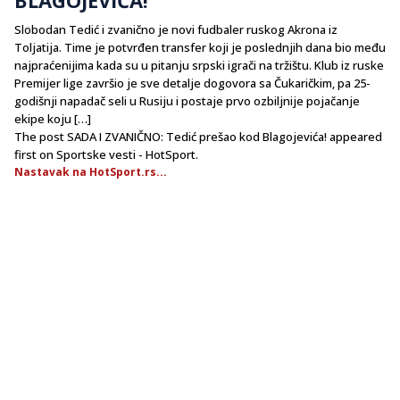
Slobodan Tedić i zvanično je novi fudbaler ruskog Akrona iz
Toljatija. Time je potvrđen transfer koji je poslednjih dana bio među
najpraćenijima kada su u pitanju srpski igrači na tržištu. Klub iz ruske
Premijer lige završio je sve detalje dogovora sa Čukaričkim, pa 25-
godišnji napadač seli u Rusiju i postaje prvo ozbiljnije pojačanje
ekipe koju […]
The post SADA I ZVANIČNO: Tedić prešao kod Blagojevića! appeared
first on Sportske vesti - HotSport.
Nastavak na HotSport.rs...