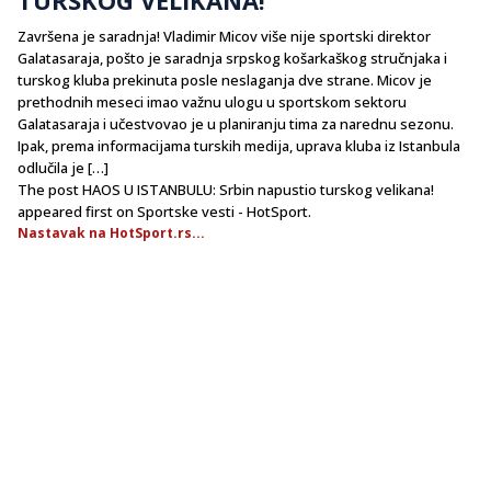
Završena je saradnja! Vladimir Micov više nije sportski direktor
Galatasaraja, pošto je saradnja srpskog košarkaškog stručnjaka i
turskog kluba prekinuta posle neslaganja dve strane. Micov je
prethodnih meseci imao važnu ulogu u sportskom sektoru
Galatasaraja i učestvovao je u planiranju tima za narednu sezonu.
Ipak, prema informacijama turskih medija, uprava kluba iz Istanbula
odlučila je […]
The post HAOS U ISTANBULU: Srbin napustio turskog velikana!
appeared first on Sportske vesti - HotSport.
Nastavak na HotSport.rs...