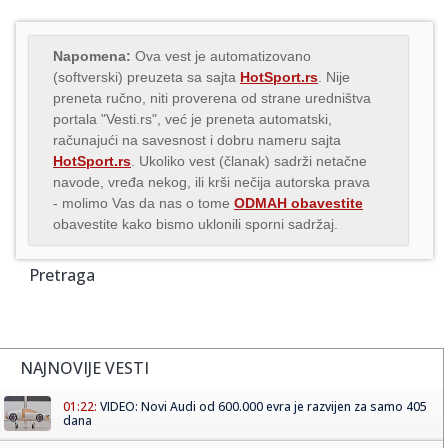
Napomena:
Ova vest je automatizovano
(softverski) preuzeta sa sajta
HotSport.rs
. Nije
preneta ručno, niti proverena od strane uredništva
portala "Vesti.rs", već je preneta automatski,
računajući na savesnost i dobru nameru sajta
HotSport.rs
. Ukoliko vest (članak) sadrži netačne
navode, vređa nekog, ili krši nečija autorska prava
- molimo Vas da nas o tome
ODMAH obavestite
obavestite kako bismo uklonili sporni sadržaj.
Pretraga
NAJNOVIJE VESTI
01:22:
VIDEO: Novi Audi od 600.000 evra je razvijen za samo 405
dana