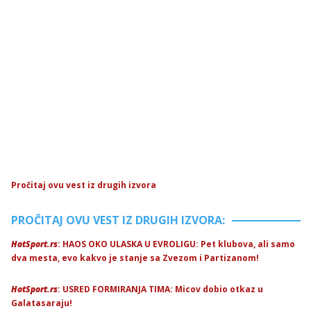
Pročitaj ovu vest iz drugih izvora
PROČITAJ OVU VEST IZ DRUGIH IZVORA:
HotSport.rs
: HAOS OKO ULASKA U EVROLIGU: Pet klubova, ali samo
dva mesta, evo kakvo je stanje sa Zvezom i Partizanom!
HotSport.rs
: USRED FORMIRANJA TIMA: Micov dobio otkaz u
Galatasaraju!