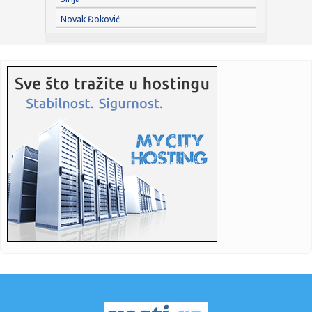
23:30:
Nada Obrić otvoreno o razvodima: Bivšima sam sve
Novak Đoković
ostavljala, a ...
23:21:
ZVEZDA SPREMA POJAČANJE: Igrač Real Madrida na korak
od Malog K...
23:21:
Izrael pravi plan bez Trampa
23:16:
Heroji sa Olimpa! Srbi sat vremena vodili borbu za život na
opas...
23:16:
Bruno Gimaraeš prešao iz Njukasla u Arsenal
23:16:
Drama se nastavlja: "Samo igračice koje su žene mogu u
WNBA, al...
23:06:
Jovanovića čeka ogroman posao – Teleoptik ponovo
poražen
23:04:
Od jutarnje kafe do večernjeg izlaska: Crne haljine do 3.000
din...
23:03:
Vatreni pakao kod Doljevca! Automobili potpuno uništeni,