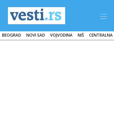
BEOGRAD
NOVI SAD
VOJVODINA
NIŠ
CENTRALNA 