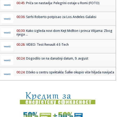
00:45:
Priča se nastavlja: Pelegrini ostaje u Romi (FOTO)
00:36:
Serhi Roberto potpisao za Los Anđeles Galaksi
00:30:
Kako izgleda novi dom Kejt Midlton i princa Vilijama: Zbog
njega ...
00:28:
VIDEO: Test Renault 4 E-Tech
00:24:
Dogodilo se na današnji datum, 9. avgust
00:24:
Džeko u centru spektakla: Šalke okupio više hiljada navijača
00:24:
Bez golova u Hercegovini: Široki i Sloga, Sarajevo i Radnik
remi...
00:20:
Đura Đ. Trajković br. 26: Plejlista za sivu zonu (Fontaines
D....
00:17:
Velika akcija tokom noći i ranog jutra u Beogradu: Ekipe