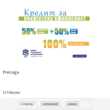
11:30:
Jovana brutalno pecnula Dragana nakon veridbe:
"Poklanjam mu titu...
11:28:
U požaru u Gornjem Milanovcu izgorela kompletna kuća
šestočla...
11:26:
Novak Đoković otvorio dušu: "Taj poraz me uništio"
11:26:
Na Zlatiboru žu-žu prodaju na komad
11:26:
Težak sudar više vozila na putu Stolac - Neum: Nekoliko
osoba p...
11:26:
Šest znakova koji mogu ukazivati na prevaru: Obratite
Pretraga
pažnju na...
11:26:
Sudar vozova kod Bjelovara, ima povrijeđenih
U fokusu
11:26:
Muškarac (71) pronađen mrtav u kući u Slavonskom Brodu,
uhap...
U FOKUSU
KATEGORIJE
ARHIVA
11:26:
Astronomi prvi put ispratili eksplozivnu smrt ogromne