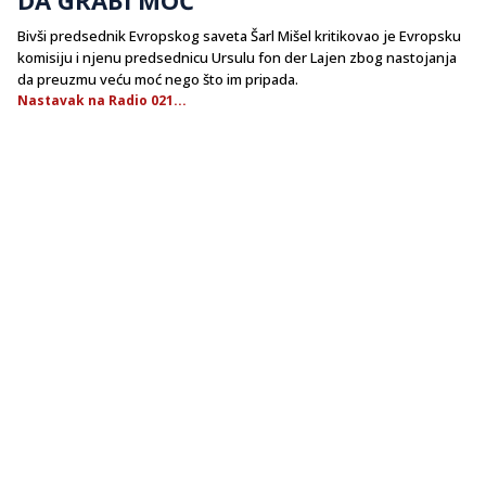
Bivši predsednik Evropskog saveta Šarl Mišel kritikovao je Evropsku
komisiju i njenu predsednicu Ursulu fon der Lajen zbog nastojanja
da preuzmu veću moć nego što im pripada.
Nastavak na Radio 021...