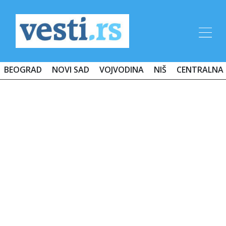
BEOGRAD
NOVI SAD
VOJVODINA
NIŠ
CENTRALNA 