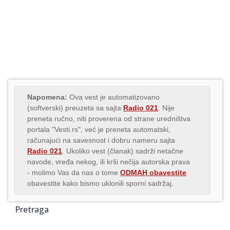
Napomena:
Ova vest je automatizovano
(softverski) preuzeta sa sajta
Radio 021
. Nije
preneta ručno, niti proverena od strane uredništva
portala "Vesti.rs", već je preneta automatski,
računajući na savesnost i dobru nameru sajta
Radio 021
. Ukoliko vest (članak) sadrži netačne
navode, vređa nekog, ili krši nečija autorska prava
- molimo Vas da nas o tome
ODMAH obavestite
obavestite kako bismo uklonili sporni sadržaj.
Pretraga