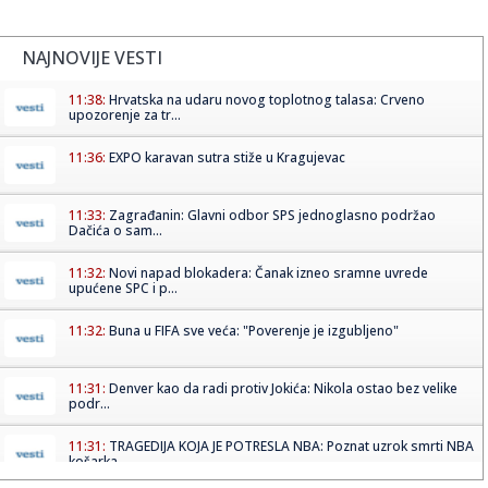
NAJNOVIJE VESTI
11:38:
Hrvatska na udaru novog toplotnog talasa: Crveno
upozorenje za tr...
11:36:
EXPO karavan sutra stiže u Kragujevac
11:33:
Zagrađanin: Glavni odbor SPS jednoglasno podržao
Dačića o sam...
11:32:
Novi napad blokadera: Čanak izneo sramne uvrede
upućene SPC i p...
11:32:
Buna u FIFA sve veća: "Poverenje je izgubljeno"
11:31:
Denver kao da radi protiv Jokića: Nikola ostao bez velike
podr...
11:31:
TRAGEDIJA KOJA JE POTRESLA NBA: Poznat uzrok smrti NBA
košarka...