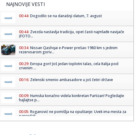
NAJNOVIJE VESTI
00:44:
Dogodilo se na današnji datum, 7. avgust
00:44:
Zvezda nastavlja tradiciju, opet časti najmlađe navijače
(FOTO...
00:34:
Nissan Qashqai e-Power prešao 1980 km s jednim
rezervoarom goriv...
00:29:
Evropa gori! Još jedan toplotni talas, cela Italija pod
crvenim ...
00:16:
Zelenski smenio ambasadore u još četiri države
00:09:
Humska konačno videla konkretan Partizan! Pogledajte
hajlajtse p...
00:05:
Roganović ne pomišlja na opuštanje: Uvek ima mesta za
napredak...
00:04:
Vukotić ne zna ko je Baba: "Vidim da ga svi hvale"