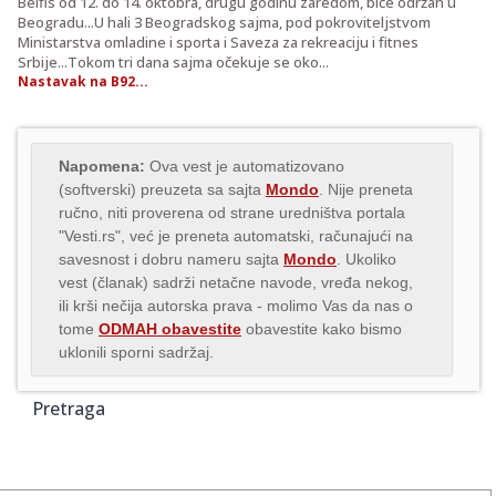
Belfis od 12. do 14. oktobra, drugu godinu zaredom, biće održan u
Beogradu...U hali 3 Beogradskog sajma, pod pokroviteljstvom
Ministarstva omladine i sporta i Saveza za rekreaciju i fitnes
Srbije...Tokom tri dana sajma očekuje se oko...
Nastavak na B92...
Napomena:
Ova vest je automatizovano
(softverski) preuzeta sa sajta
Mondo
. Nije preneta
ručno, niti proverena od strane uredništva portala
"Vesti.rs", već je preneta automatski, računajući na
savesnost i dobru nameru sajta
Mondo
. Ukoliko
vest (članak) sadrži netačne navode, vređa nekog,
ili krši nečija autorska prava - molimo Vas da nas o
tome
ODMAH obavestite
obavestite kako bismo
uklonili sporni sadržaj.
Pretraga