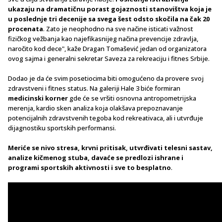
ukazaju na dramatičnu porast gojaznosti stanovištva koja je
u poslednje tri decenije sa svega šest
odsto skočila na čak 20
procenata
. Zato je neophodno na sve načine isticati važnost
fizičkog vežbanja kao najefikasnijeg načina prevencije zdravlja,
naročito kod dece", kaže Dragan Tomašević jedan od organizatora
ovog sajma i generalni sekretar Saveza za rekreaciju i fitnes Srbije.
Dodao je da će svim posetiocima biti omogućeno da provere svoj
zdravstveni i fitnes status. Na galeriji Hale 3 biće formiran
medicinski korner
gde će se vršiti osnovna antropometrijska
merenja, kardio sken analiza koja olakšava prepoznavanje
potencijalnih zdravstvenih tegoba kod rekreativaca, ali i utvrđuje
dijagnostiku sportskih performansi.
Meriće se nivo stresa, krvni pritisak, utvrđivati telesni sastav,
analize kičmenog stuba, davaće se predlozi ishrane i
programi sportskih aktivnosti i sve to besplatno
.