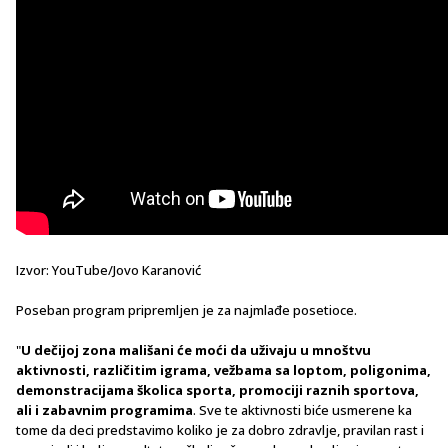
Izvor: YouTube/Jovo Karanović
Poseban program pripremljen je za najmlađe posetioce.
"
U dečijoj zona mališani će moći da uživaju u mnoštvu
aktivnosti, različitim igrama, vežbama sa loptom, poligonima,
demonstracijama školica sporta, promociji raznih sportova,
ali i zabavnim programima
. Sve te aktivnosti biće usmerene ka
tome da deci predstavimo koliko je za dobro zdravlje, pravilan rast i