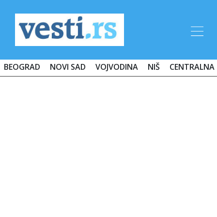
BEOGRAD
NOVI SAD
VOJVODINA
NIŠ
CENTRALNA 