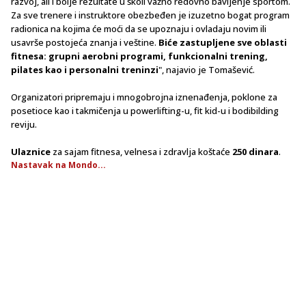
razvoj, ali i bolje rezultate u školi važno redovno bavljenje sportom.
Za sve trenere i instruktore obezbeđen je izuzetno bogat program
radionica na kojima će moći da se upoznaju i ovladaju novim ili
usavrše postojeća znanja i veštine.
Biće zastupljene sve oblasti
fitnesa: grupni aerobni programi, funkcionalni trening,
pilates kao i personalni treninzi
", najavio je Tomašević.
Organizatori pripremaju i mnogobrojna iznenađenja, poklone za
posetioce kao i takmičenja u powerlifting-u, fit kid-u i bodibilding
reviju.
Ulaznice
za sajam fitnesa, velnesa i zdravlja koštaće
250 dinara
.
Nastavak na Mondo...