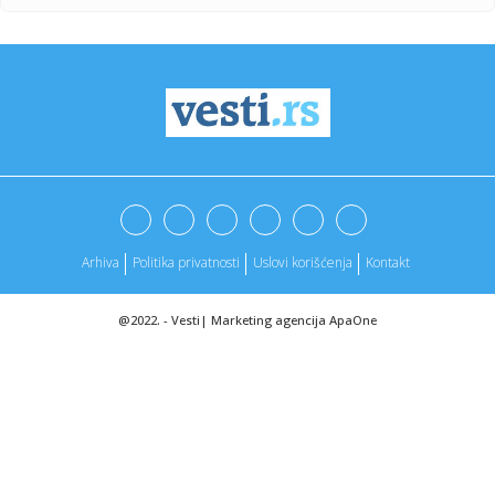
23:31:
Partizan "otkrio" reakciju posle IMT-a: Ilić imao jasnu
poruku i...
23:29:
SCENA KOJA GOVORI SVE: Ilić krenuo ka tunelu, a onda je
Humska z...
23:25:
ILIĆ NIJE MOGAO DA PREĆUTI: Posle „trojke“ Tobolu odmah
se ...
23:25:
PUKIJU JE BIO DOVOLJAN SAMO MINUT: Legendarni Finac
spasao Helsin...
Arhiva
Politika privatnosti
Uslovi korišćenja
Kontakt
23:22:
Saša Ilić: "Ako moram da tražim dlaku u jajetu..."
@2022. -
Vesti
|
Marketing agencija
ApaOne
23:21:
BORAC URADIO NAJVAŽNIJE: Belorusi pali, ali jedan detalj
ostavlj...
23:19:
Horor u Višnjici: Muškarac umro posle više uboda stršljena!
23:15:
Tramp najavio kraj rata: "Uskoro se završava" VIDEO