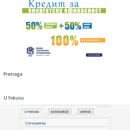
00:01:
Na današnji dan, 7. avgust
23:59:
U predgrađu Damaska podignut autobus u vazduh, dve
osobe poginul...
23:55:
ROMAŠČENKO POSLE POTOPA U HUMSKOJ: Jedna stvar
posebno ga je ra...
23:54:
Aleksić: "Nemamo čega da se plašimo u Kazahstanu"
VIDEO
23:48:
Trener Tobola: "Hteli smo da Partizan napada po krilu"
Pretraga
23:47:
Škoda Peaq u serijskoj proizvodnji
U fokusu
23:44:
"Mesi bi bio Pikaso" VIDEO
U FOKUSU
KATEGORIJE
ARHIVA
23:41:
Marinović nakon pobjede: Zaslužili smo još koji gol, ali
svaka...
Coronavirus