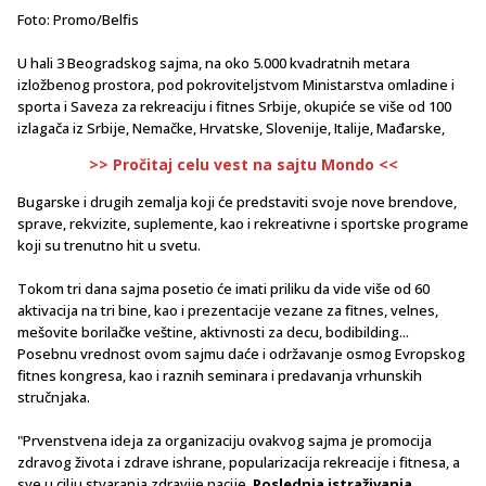
Foto: Promo/Belfis
U hali 3 Beogradskog sajma, na oko 5.000 kvadratnih metara
izložbenog prostora, pod pokroviteljstvom Ministarstva omladine i
sporta i Saveza za rekreaciju i fitnes Srbije, okupiće se više od 100
izlagača iz Srbije, Nemačke, Hrvatske, Slovenije, Italije, Mađarske,
>> Pročitaj celu vest na sajtu Mondo <<
Bugarske i drugih zemalja koji će predstaviti svoje nove brendove,
sprave, rekvizite, suplemente, kao i rekreativne i sportske programe
koji su trenutno hit u svetu.
Tokom tri dana sajma posetio će imati priliku da vide više od 60
aktivacija na tri bine, kao i prezentacije vezane za fitnes, velnes,
mešovite borilačke veštine, aktivnosti za decu, bodibilding...
Posebnu vrednost ovom sajmu daće i održavanje osmog Evropskog
fitnes kongresa, kao i raznih seminara i predavanja vrhunskih
stručnjaka.
"Prvenstvena ideja za organizaciju ovakvog sajma je promocija
zdravog života i zdrave ishrane, popularizacija rekreacije i fitnesa, a
sve u cilju stvaranja zdravije nacije.
Poslednja istraživanja