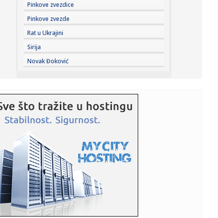
22:52:
Rekordne temperature mijenjaju život širom Evrope:
Pinkove zvezdice
Požari, su...
Pinkove zvezde
22:51:
Najavljen električni Ford Fathom
Rat u Ukrajini
Sirija
22:50:
Nizak nivo Dunava otkrio most rimskog cara Konstantina!
Novak Đoković
Priroda p...
22:49:
Štab za vanredne situacije: U većem delu Srbije nema
restrikcij...
22:46:
Nazire se katastrofa; Kijev kriv za sve? FOTO/VIDEO
22:43:
NUNS: Osuđujemo zastrašivanje redakcije A1tv iz Novog
Pazara
22:43:
Slovačka izmerila rekordnu temperaturu od 42,2 stepena
Celzijusa
22:39:
Sad VAR nema šta da traži – pogodio Zubairu VIDEO
22:39:
Od sutra restrikcije vode u delovima opštine Arilje