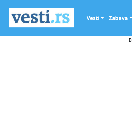
Vesti
Zabava
B