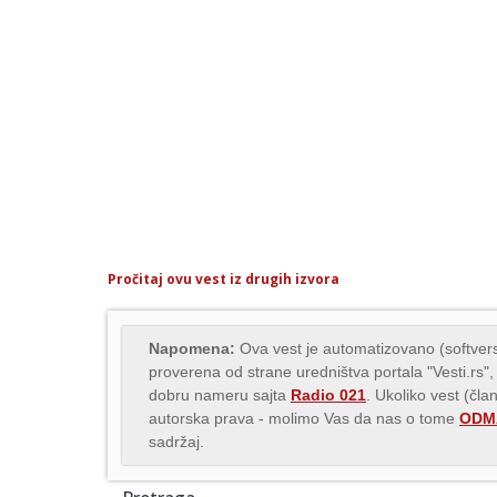
Pročitaj ovu vest iz drugih izvora
Napomena:
Ova vest je automatizovano (softvers
proverena od strane uredništva portala "Vesti.rs",
dobru nameru sajta
Radio 021
. Ukoliko vest (čla
autorska prava - molimo Vas da nas o tome
ODMA
sadržaj.