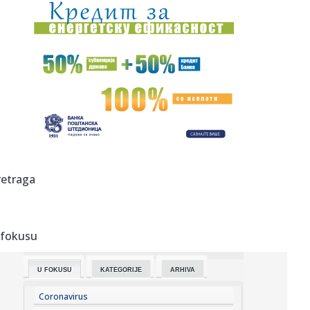
23:13:
PARTIZAN RAZBIO TOBOL I OTVORIO VRATA PLEJ-OFA:
Humskom odjekival...
23:12:
Dunav testira energetsku stabilnost regiona
23:11:
Saša Ilić se obraća posle meča sa Tobolom
23:02:
Minimalac dominantne Rijeke, šok za Škendiju na Ostrvu
23:00:
Vučić kaže da će poštovati zakon “iako je glup”
retraga
22:58:
FIFA im uplatila novac, oni odbijaju da podrže Infantina
 fokusu
22:58:
Stanković: Emisija Kvadratura kruga je zaštićena kao moje
auto...
U FOKUSU
KATEGORIJE
ARHIVA
22:56:
Kalibaf poručio Trampu: "Vaša teatralna diplomatija je
propala"
Coronavirus