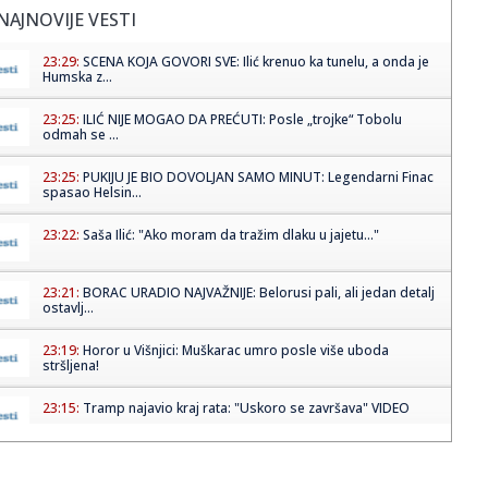
NAJNOVIJE VESTI
23:29:
SCENA KOJA GOVORI SVE: Ilić krenuo ka tunelu, a onda je
Humska z...
23:25:
ILIĆ NIJE MOGAO DA PREĆUTI: Posle „trojke“ Tobolu
odmah se ...
23:25:
PUKIJU JE BIO DOVOLJAN SAMO MINUT: Legendarni Finac
spasao Helsin...
23:22:
Saša Ilić: "Ako moram da tražim dlaku u jajetu..."
23:21:
BORAC URADIO NAJVAŽNIJE: Belorusi pali, ali jedan detalj
ostavlj...
23:19:
Horor u Višnjici: Muškarac umro posle više uboda
stršljena!
23:15:
Tramp najavio kraj rata: "Uskoro se završava" VIDEO
23:15:
MVP finala Evrokupa stigao u Aris – Spanulis dobio veliko
poja...