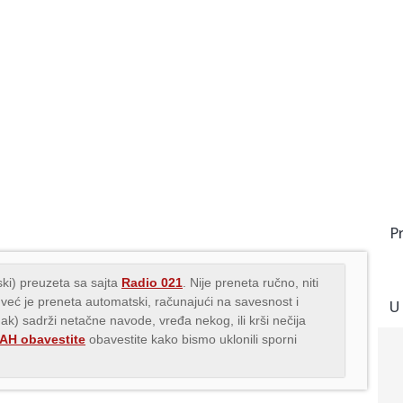
P
ki) preuzeta sa sajta
Radio 021
. Nije preneta ručno, niti
 već je preneta automatski, računajući na savesnost i
U
nak) sadrži netačne navode, vređa nekog, ili krši nečija
H obavestite
obavestite kako bismo uklonili sporni