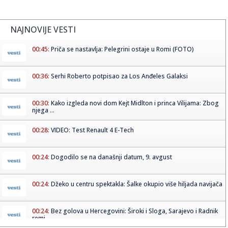
NAJNOVIJE VESTI
00:45:
Priča se nastavlja: Pelegrini ostaje u Romi (FOTO)
00:36:
Serhi Roberto potpisao za Los Anđeles Galaksi
00:30:
Kako izgleda novi dom Kejt Midlton i princa Vilijama: Zbog
njega ...
00:28:
VIDEO: Test Renault 4 E-Tech
00:24:
Dogodilo se na današnji datum, 9. avgust
00:24:
Džeko u centru spektakla: Šalke okupio više hiljada navijača
00:24:
Bez golova u Hercegovini: Široki i Sloga, Sarajevo i Radnik
remi...