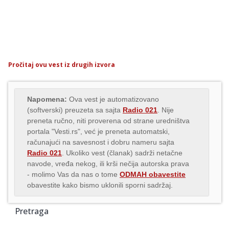
Pročitaj ovu vest iz drugih izvora
Napomena:
Ova vest je automatizovano
(softverski) preuzeta sa sajta
Radio 021
. Nije
preneta ručno, niti proverena od strane uredništva
portala "Vesti.rs", već je preneta automatski,
računajući na savesnost i dobru nameru sajta
Radio 021
. Ukoliko vest (članak) sadrži netačne
navode, vređa nekog, ili krši nečija autorska prava
- molimo Vas da nas o tome
ODMAH obavestite
obavestite kako bismo uklonili sporni sadržaj.
Pretraga