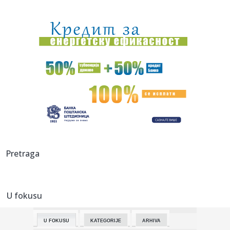
00:20:
Đura Đ. Trajković br. 26: Plejlista za sivu zonu (Fontaines
D....
00:17:
Velika akcija tokom noći i ranog jutra u Beogradu: Ekipe
izlaze ...
00:02:
Na današnji dan, 9. avgust
23:54:
TEŽAK UDARAC ZA HETAFE PRED EVROPU: Važan igrač
završio sezon...
23:46:
Bivši igrač Barselone ide u Los Anđeles
23:45:
Izgubili ste pasoš usred odmora? Ne paničite: Ovo su
Pretraga
koraci koj...
23:40:
Svetske DJ zvezde stižu u Sarajevo na prvi Circus Maximus:
Fedde...
U fokusu
23:34:
Održana 36. akcija "Crveno-bela krv": Prikupljeno je ukupno
307 ...
U FOKUSU
KATEGORIJE
ARHIVA
23:33:
Sinančević: "Želim u finale"