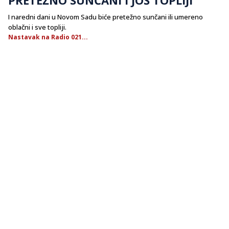
I naredni dani u Novom Sadu biće pretežno sunčani ili umereno
oblačni i sve topliji.
Nastavak na Radio 021...