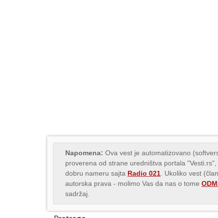
Napomena:
Ova vest je automatizovano (softvers
proverena od strane uredništva portala "Vesti.rs",
dobru nameru sajta
Radio 021
. Ukoliko vest (čla
autorska prava - molimo Vas da nas o tome
ODMA
sadržaj.