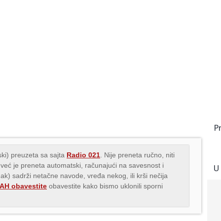
P
ki) preuzeta sa sajta
Radio 021
. Nije preneta ručno, niti
 već je preneta automatski, računajući na savesnost i
U
nak) sadrži netačne navode, vređa nekog, ili krši nečija
H obavestite
obavestite kako bismo uklonili sporni