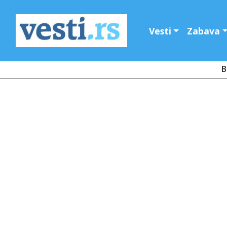
Vesti
Zabava
B