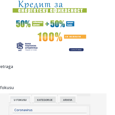
13:13:
Smenjen direktor Republičkog geodetskog zavoda Borko
Draškovi...
13:13:
Organizatori festivala Siget: Ne pokušavajte da peške
pređete ...
13:09:
Napet odnos u vrhu SDPS-a i naprednjaka: U Novom Sadu
sve u redu
13:09:
Vlada utvrdila paket podrške privredi vredan gotovo tri
milijard...
13:08:
Vučić: „Izbore reaspisujem za koji dan ili nedelju“; „Izv...
retraga
13:08:
Uhapšen mladić koji je kidao ogrlice Novosađankama
 fokusu
13:08:
Rusi skovali pakleni plan za napad; Okriviće Ukrajinu?
U FOKUSU
KATEGORIJE
ARHIVA
13:07:
Поведите свог љубимца у биоскоп: OPENS...
Coronavirus