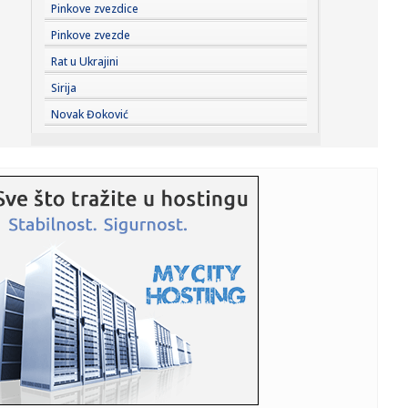
13:03:
Jednodelni kupaći kao bodi koji nosimo od plaže do
Pinkove zvezdice
grada
Pinkove zvezde
13:03:
Ketrin Zita Džonus se vraća u velikom stilu: Glavna uloga u
Rat u Ukrajini
nov...
Sirija
13:03:
EKSKLUZIVNO NA ZEMUN FESTU: Film sa Kanskog festivala
Novak Đoković
otvara mani...
13:02:
Nolan oborio sve rekorde u Srbiji: "Odiseju" pogledalo
više od 1...
13:01:
Predsednik Irana priznao: Komunikacija sa vrhovnim
vođom trenutn...
13:01:
Leapmotor u julu isporučio više od 100.000 vozila
13:01:
Medojević tvrdi: "Grigorije priznao autokefalnu Ukrajinsku
pravo...
13:00:
Barsa "krade" Rodrija?!
12:58:
S leđa prilazio Novosađankama i kidao im zlatne ogrlice, a
poli...