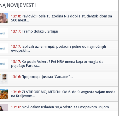
NAJNOVIJE VESTI
13:18:
Pavlović: Posle 15 godina Niš dobija studentski dom sa
500 mest...
13:17:
Tramp dolazi u Srbiju?
13:17:
Isplivali uznemirujući podaci iz jedne od najmoćnijih
evropskih...
13:17:
Ko posle Vokera? Pet NBA imena koja bi mogla da
pojačaju Partiza...
13:16:
Пројекција филма “Сањани” ...
13:16:
ZLATIBORE MOJ MEDENI: Od 6. do 9. avgusta sajam meda
na Kraljevom...
13:16:
Novi Zakon uslađen 98,4 odsto sa Evropskom unijom
13:15:
FOTO: Završena izgradnja fiskulturne sale u Gimnaziji
"Laza Kost...