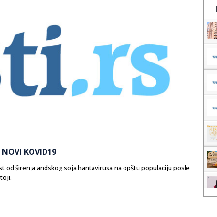
 NOVI KOVID19
ost od širenja andskog soja hantavirusa na opštu populaciju posle
oji.