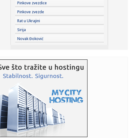
19:00:
“Rajaner” obustavlja letove ka i iz Niša
Pinkove zvezdice
Pinkove zvezde
18:58:
Zelenski stigao u Beograd
Rat u Ukrajini
Sirija
18:55:
HETAFE JAČA TIM PRED PARTIZAN: Španci doveli vrlo
Novak Đoković
iskusnog defa...
18:55:
VIDEO: Test Omoda 5 SHS-H Prime
18:53:
Hetafe čeka rasplet duela Partizana i Tobola i dovodi
novajlije ...
18:51:
Donbas "melje" rusku vojsku; Putin nema plan B
18:50:
Dosta sa „teatralnom diplomatijom“ – glavni iranski
pregova...
18:48:
Gužve na granici sa Hrvatskom: Na Batrovcima četiri sata
čekan...
18:47:
Majkl Džekson dobija nastavak filma koji je oborio
rekorde; Evo ...