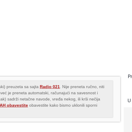
P
ki) preuzeta sa sajta
Radio 021
. Nije preneta ručno, niti
 već je preneta automatski, računajući na savesnost i
nak) sadrži netačne navode, vređa nekog, ili krši nečija
U
H obavestite
obavestite kako bismo uklonili sporni