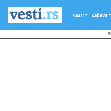
Vesti
Zabava
B