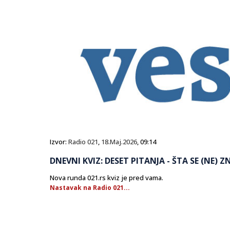
Izvor:
Radio 021
,
18.Maj.2026
, 09:14
DNEVNI KVIZ: DESET PITANJA - ŠTA SE (NE) Z
Nova runda 021.rs kviz je pred vama.
Nastavak na Radio 021...