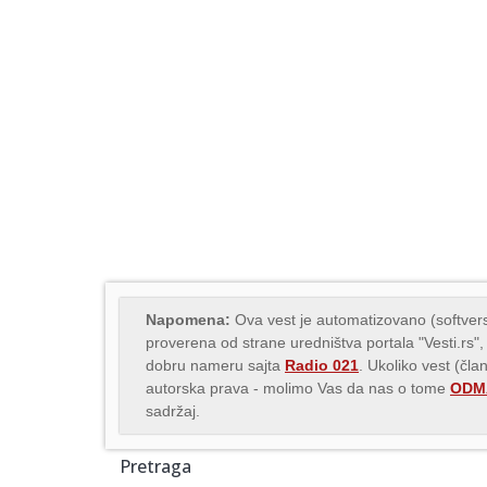
Napomena:
Ova vest je automatizovano (softvers
proverena od strane uredništva portala "Vesti.rs",
dobru nameru sajta
Radio 021
. Ukoliko vest (čla
autorska prava - molimo Vas da nas o tome
ODMA
sadržaj.
Pretraga