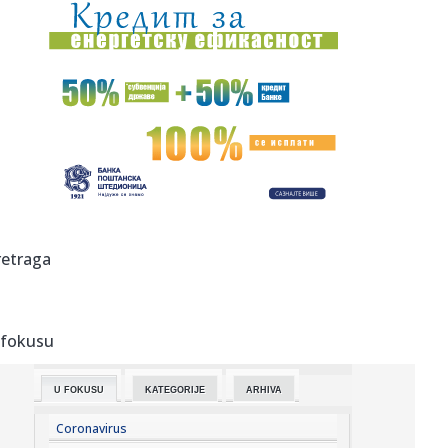
19:12:
Holivud okrenuo leđa Džaredu Letu? Ostao bez glavne
uloge nakon...
19:07:
Najniža godišnja inflacija u Grčkoj u zadnjih pet meseci
19:04:
Sergej Trifunović dao iskaz policiji; Evo šta je rekao o
incide...
19:03:
Zašto Zelenski baš sad stiže u Srbiju
19:03:
Stigli su novi Samsung preklopni kraljevi: Prodaja je
retraga
zvanično p...
19:03:
Smart otkrio novi gradski električni automobil na potpuno
neobi...
 fokusu
19:01:
Kada stigne leto, vraćamo se ovim domaćim filmskim
klasicima
U FOKUSU
KATEGORIJE
ARHIVA
19:00:
Na Jokić vs Vembanjama za 800 dinara
Coronavirus