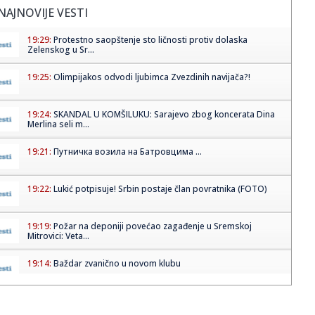
NAJNOVIJE VESTI
19:29:
Protestno saopštenje sto ličnosti protiv dolaska
Zelenskog u Sr...
19:25:
Olimpijakos odvodi ljubimca Zvezdinih navijača?!
19:24:
SKANDAL U KOMŠILUKU: Sarajevo zbog koncerata Dina
Merlina seli m...
19:21:
Путничка возила на Батровцима ...
19:22:
Lukić potpisuje! Srbin postaje član povratnika (FOTO)
19:19:
Požar na deponiji povećao zagađenje u Sremskoj
Mitrovici: Veta...
19:14:
Baždar zvanično u novom klubu
19:14:
Direktorka Batuta: Virus Zapadnog Nila prenose komarci
Culex od j...