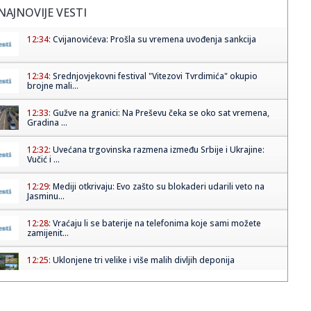
NAJNOVIJE VESTI
12:34:
Cvijanovićeva: Prošla su vremena uvođenja sankcija
12:34:
Srednjovjekovni festival "Vitezovi Tvrdimića" okupio
brojne mali...
12:33:
Gužve na granici: Na Preševu čeka se oko sat vremena,
Gradina ...
12:32:
Uvećana trgovinska razmena između Srbije i Ukrajine:
Vučić i ...
12:29:
Mediji otkrivaju: Evo zašto su blokaderi udarili veto na
Jasminu...
12:28:
Vraćaju li se baterije na telefonima koje sami možete
zamijenit...
12:25:
Uklonjene tri velike i više malih divljih deponija
12:25:
Posle požara zabrana gradnje 30 godina? Akademski
plenum traži ...