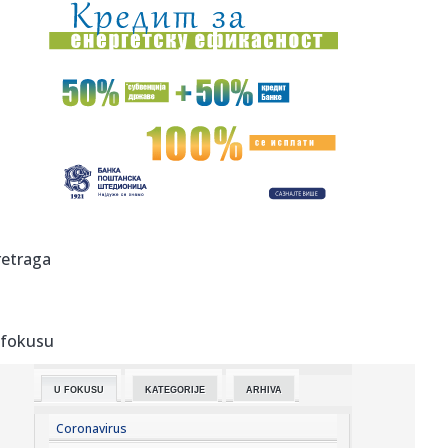
12:24:
Najmirisniji novitet leta: Gisou hair & body mist
12:21:
Oglasio se MUP: Građanima Srbije upućen apel
12:21:
Od BMW-a do Volkswagena: Ko zapravo kontroliše
svjetske automobi...
12:21:
Vučić i Zelenski se obraćaju medijima
12:20:
Ukrajinski mediji o poseti Zelenskog Beogradu: Ovo je
retraga
šamar Rusi...
12:20:
Danas je Sveta Petka Trnova - praznik posvećen
prepodobnoj muče...
 fokusu
12:20:
Imate li mačku? Danas je njihov "praznik"
U FOKUSU
KATEGORIJE
ARHIVA
12:20:
NOVI PREOKRET OKO BOLOMBOJA: Delovalo je da je sve
propalo, a sad...
Coronavirus