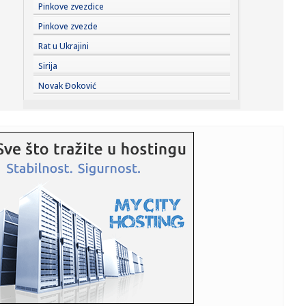
12:18:
Fonseka: "Novače, šalio sam se"
Pinkove zvezdice
Pinkove zvezde
12:10:
Како кућни љубимци подстичу ...
Rat u Ukrajini
Sirija
12:10:
Ustavobranitelji: Saopštenje Tužilaštva je opstrukcija
Novak Đoković
istine ...
12:08:
Fonseka spreman za spuštanje slušalice: "Imam ogromno
samopouzd...
12:05:
VIDEO: Test Nissan Micra
12:03:
Nema više ograničenja za besplatni ChatGPT
12:00:
BMW krenuo u novu eru: Ovaj model stiže kao ozbiljna
pretnja Tes...
12:00:
Senat SAD izglasao najdrastičniji paket sankcija za Rusiju:
Tram...
11:56:
Oglasio se MUP: Građanima Srbije upućen apel