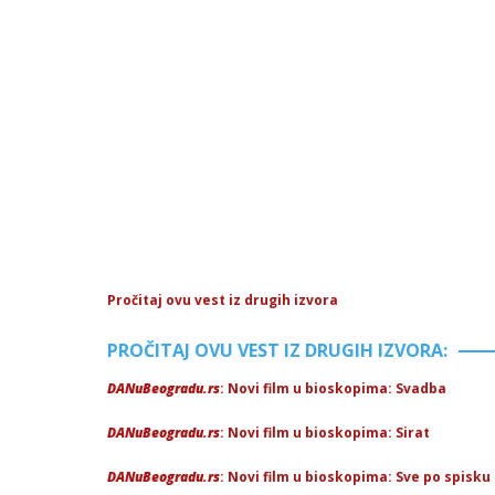
Pročitaj ovu vest iz drugih izvora
PROČITAJ OVU VEST IZ DRUGIH IZVORA:
DANuBeogradu.rs
: Novi film u bioskopima: Svadba
DANuBeogradu.rs
: Novi film u bioskopima: Sirat
DANuBeogradu.rs
: Novi film u bioskopima: Sve po spisku