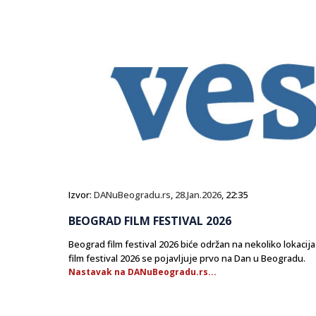
Izvor:
DANuBeogradu.rs
,
28.Jan.2026
, 22:35
BEOGRAD FILM FESTIVAL 2026
Beograd film festival 2026 biće održan na nekoliko lokacij
film festival 2026 se pojavljuje prvo na Dan u Beogradu.
Nastavak na DANuBeogradu.rs...