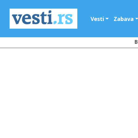
Vesti
Zabava
B