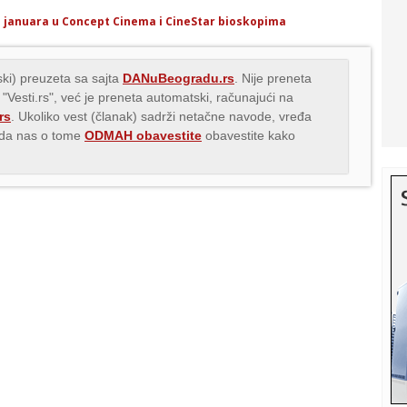
30. januara u Concept Cinema i CineStar bioskopima
ki) preuzeta sa sajta
DANuBeogradu.rs
. Nije preneta
 "Vesti.rs", već je preneta automatski, računajući na
rs
. Ukoliko vest (članak) sadrži netačne navode, vređa
s da nas o tome
ODMAH obavestite
obavestite kako