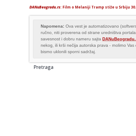
DANuBeogradu.rs
: Film o Melaniji Tramp stiže u Srbiju 
Napomena:
Ova vest je automatizovano (softvers
ručno, niti proverena od strane uredništva portala
savesnost i dobru nameru sajta
DANuBeogradu.
nekog, ili krši nečija autorska prava - molimo Va
bismo uklonili sporni sadržaj.
Pretraga