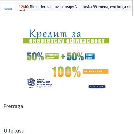
12:40:
Blokaderi sastavili dosije: Na spisku 99 imena, evo koga će
veti...
12:39:
Tuborg Lovefest počinje danas: Vrnjačka Banja domaćin
najveći...
12:38:
Stiže spas za Dunav! Najavljeno snažno nevreme, ali kraj
toplot...
12:36:
Objavljene nove cene goriva: Evo koji derivat je poskupeo
12:35:
Poskupeo izgrađen most kod Barice u Inđiji: Procenjena
vrednost...
12:30:
Nove cene goriva: Evo koliko sada koštaju benzin i dizel
12:30:
Svilar "priziva" dva evropska velikana?
Pretraga
12:26:
АГЕНЦИЈА АПЕЛУЈЕ НА РОДИТЕЉЕ: ...
U fokusu
12:26:
Krajišnici očitali lekciju antisrpskim medijima o "Oluji": To j...