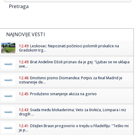
Pretraga
NAJNOVIJE VESTI
12:49:
Leskovac: Nepoznati počinioci polomili prskalice na
Gradskom trg...
12:49:
Brat Anđeline Džoli priznao da je gej: "Ljubav se ne uklapa
uve...
12:48:
Emotivno pismo Diomandea: Potpis za Real Madrid je
ostvarenje de...
12:45:
Produženo smanjenje akciza na gorivo
12:43:
Svađa među blokaderima; Veto za Đokića, Lompara i niz
drugih ...
12:41:
Džejlen Braun progovorio o trejdu u Filadelfiju: "Teško mi
je p...