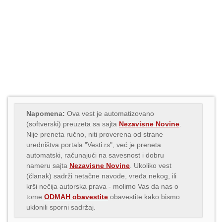
Napomena:
Ova vest je automatizovano
(softverski) preuzeta sa sajta
Nezavisne Novine
.
Nije preneta ručno, niti proverena od strane
uredništva portala "Vesti.rs", već je preneta
automatski, računajući na savesnost i dobru
nameru sajta
Nezavisne Novine
. Ukoliko vest
(članak) sadrži netačne navode, vređa nekog, ili
krši nečija autorska prava - molimo Vas da nas o
tome
ODMAH obavestite
obavestite kako bismo
uklonili sporni sadržaj.