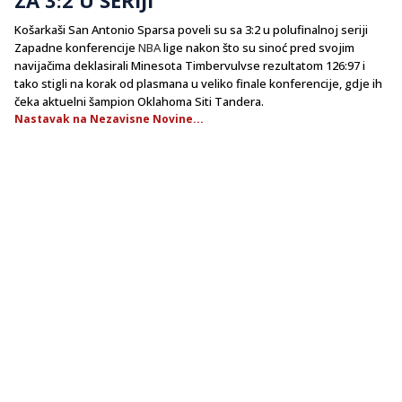
Košarkaši San Antonio Sparsa poveli su sa 3:2 u polufinalnoj seriji
Zapadne konferencije
NBA
lige nakon što su sinoć pred svojim
navijačima deklasirali Minesota Timbervulvse rezultatom 126:97 i
tako stigli na korak od plasmana u veliko finale konferencije, gdje ih
čeka aktuelni šampion Oklahoma Siti Tandera.
Nastavak na Nezavisne Novine...