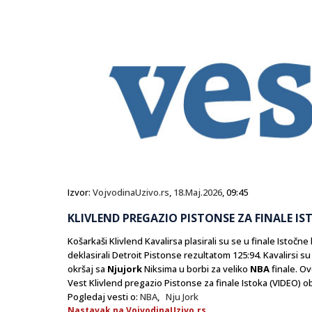
Izvor:
VojvodinaUzivo.rs
,
18.Maj.2026
, 09:45
KLIVLEND PREGAZIO PISTONSE ZA FINALE IS
Košarkaši Klivlend Kavalirsa plasirali su se u finale Istočn
deklasirali Detroit Pistonse rezultatom 125:94. Kavalirsi su
okršaj sa
Njujork
Niksima u borbi za veliko
NBA
finale. Ov
Vest Klivlend pregazio Pistonse za finale Istoka (VIDEO) ob
Pogledaj vesti o:
NBA
,
Nju Jork
Nastavak na VojvodinaUzivo.rs...