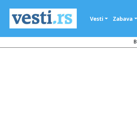
Vesti
Zabava
B