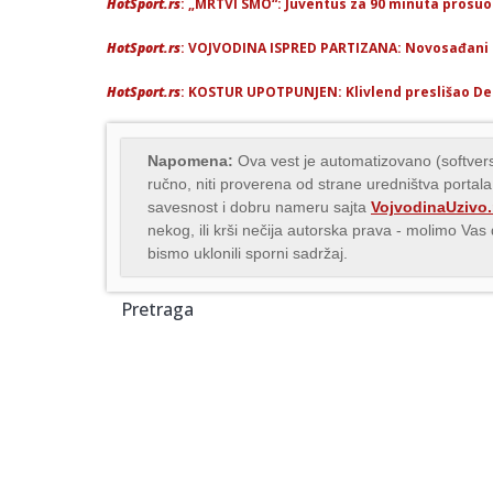
HotSport.rs
: „MRTVI SMO“: Juventus za 90 minuta prosuo
HotSport.rs
: VOJVODINA ISPRED PARTIZANA: Novosađani s
HotSport.rs
: KOSTUR UPOTPUNJEN: Klivlend preslišao Det
Napomena:
Ova vest je automatizovano (softvers
ručno, niti proverena od strane uredništva portala
savesnost i dobru nameru sajta
VojvodinaUzivo.
nekog, ili krši nečija autorska prava - molimo Va
bismo uklonili sporni sadržaj.
Pretraga