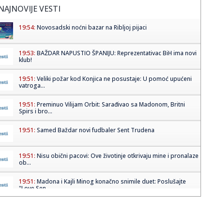
NAJNOVIJE VESTI
19:54:
Novosadski noćni bazar na Ribljoj pijaci
19:53:
BAŽDAR NAPUSTIO ŠPANIJU: Reprezentativac BiH ima novi
klub!
19:51:
Veliki požar kod Konjica ne posustaje: U pomoć upućeni
vatroga...
19:51:
Preminuo Vilijam Orbit: Sarađivao sa Madonom, Britni
Spirs i bro...
19:51:
Samed Baždar novi fudbaler Sent Trudena
19:51:
Nisu obični pacovi: Ove životinje otkrivaju mine i pronalaze
ob...
19:51:
Madona i Kajli Minog konačno snimile duet: Poslušajte
"Love Sen...
19:51:
Dunav na rekordno niskom nivou: Brodovi zapeli, pojavili
se velik...