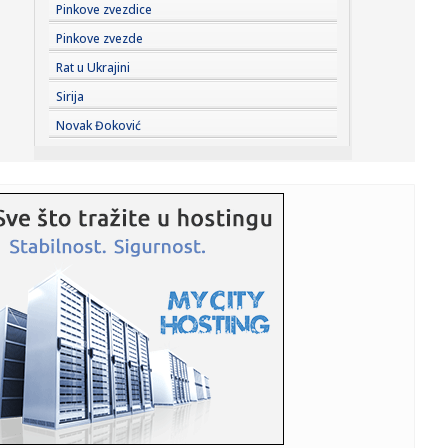
19:46:
Airbnb nadmašio očekivanja, akcije skočile
Pinkove zvezdice
Pinkove zvezde
19:45:
SAD su pomogle u kupovini srpske municije za Ukrajinu –
Rat u Ukrajini
Hil
Sirija
19:44:
Stižu Pazarci, ali se misli i na Hapoel: Stanković se nada
Novak Đoković
lepo...
19:43:
Pala jedna od najvećih mreža krijumčara na Mediteranu:
"Prebac...
19:41:
Ekspo 2027: Dodeljeni ugovori za mehanizaciju
održavanja Ekspo l...
19:40:
Ватрена стихија у Делиблатској ...
19:40:
Gde izaći u Beogradu? Ovo su najhot mesta za letnji
provod
19:38:
Barselona otkazala gostovanje u Maroku
19:37:
Ovo je Smart #2