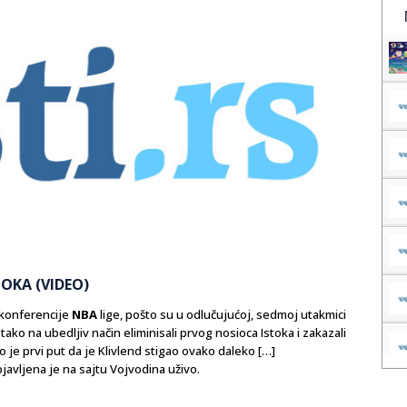
TOKA (VIDEO)
e konferencije
NBA
lige, pošto su u odlučujućoj, sedmoj utakmici
 tako na ubedljiv način eliminisali prvog nosioca Istoka i zakazali
o je prvi put da je Klivlend stigao ovako daleko […]
javljena je na sajtu Vojvodina uživo.