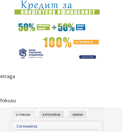
19:51:
Odmor u Beogradu završio incidentom: S gošćama iz
Amerike "zar...
19:51:
Volkswagen sprema zaokret, planira prvi pikap
proizveden u Americ...
19:49:
Veliki požar u Grudama: Gori više od 40 hektara,
angažovani Ai...
19:49:
Šta od voća smijete unijeti u Hrvatsku iz BiH: Kazne mogu
dosti...
19:49:
Direktoru "Telekoma Srbije" Vladimiru Lučiću zabranjen
retraga
ulazak n...
19:49:
Zelenski stigao u Beograd: "Zakazani važni razgovori"
 fokusu
19:49:
Broj pljački u Francuskoj veći za 1.500 u odnosu na prošlu
god...
U FOKUSU
KATEGORIJE
ARHIVA
19:49:
Počinje testiranje cjevovoda prema Tunjicama: Moguć pad
pritisk...
Coronavirus