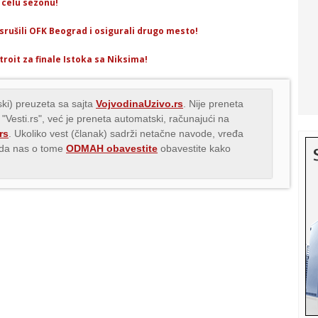
 celu sezonu!
rušili OFK Beograd i osigurali drugo mesto!
roit za finale Istoka sa Niksima!
ki) preuzeta sa sajta
VojvodinaUzivo.rs
. Nije preneta
 "Vesti.rs", već je preneta automatski, računajući na
rs
. Ukoliko vest (članak) sadrži netačne navode, vređa
s da nas o tome
ODMAH obavestite
obavestite kako