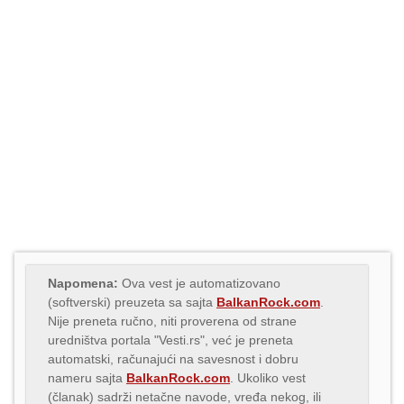
Napomena:
Ova vest je automatizovano
(softverski) preuzeta sa sajta
BalkanRock.com
.
Nije preneta ručno, niti proverena od strane
uredništva portala "Vesti.rs", već je preneta
automatski, računajući na savesnost i dobru
nameru sajta
BalkanRock.com
. Ukoliko vest
(članak) sadrži netačne navode, vređa nekog, ili