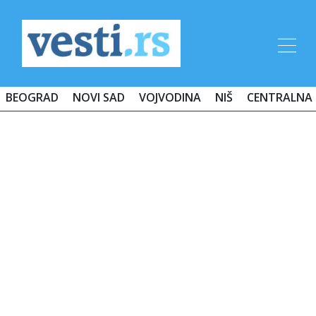
BEOGRAD
NOVI SAD
VOJVODINA
NIŠ
CENTRALNA 