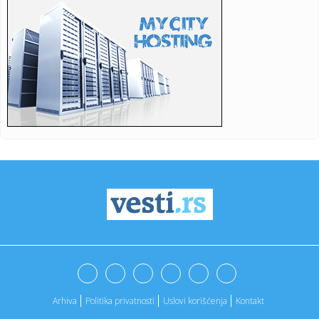
11:37:
Iz Partizana u Teleoptik – Saša Ilić "presekao"
11:36:
Ćuta osuo paljbu po lažnim studentima: Nije štedeo reči,
evo ...
11:33:
Izraelska vojska se povlači VIDEO
11:33:
Odžaci: „Omladinac“ 23. avgusta dočekuje „Zadrugar“
11:29:
Održana sednica Štaba za vanredne situacije; Ovo su
najnovije i...
11:29:
Sombor: Akcija dobrovoljnog davanja krvi 11. avgusta u
Staparu
11:28:
Autorska vođenja kroz izložbu "Uroš Predić u Sentandreji"
u n...
11:28:
Velemir: Zrenjanin kažnjava male privrednike
astronomskim račun...
Arhiva
Politika privatnosti
Uslovi korišćenja
Kontakt
11:27:
Rasplet se bliži: Oglasio se MOL o kupovini NIS-a