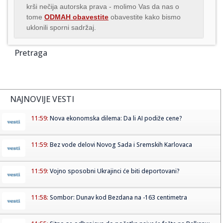
krši nečija autorska prava - molimo Vas da nas o
tome
ODMAH obavestite
obavestite kako bismo
uklonili sporni sadržaj.
Pretraga
NAJNOVIJE VESTI
11:59:
Nova ekonomska dilema: Da li AI podiže cene?
11:59:
Bez vode delovi Novog Sada i Sremskih Karlovaca
11:59:
Vojno sposobni Ukrajinci će biti deportovani?
11:58:
Sombor: Dunav kod Bezdana na -163 centimetra