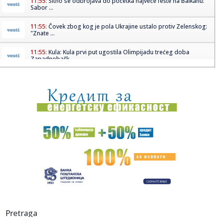
11:55:
Sitno se odbrojava do početka najveće fešte na Balkanu:
Sabor ...
11:55:
Čovek zbog kog je pola Ukrajine ustalo protiv Zelenskog:
"Znate ...
11:55:
Kula: Kula prvi put ugostila Olimpijadu trećeg doba
Zapadnobačk...
11:54:
Ispekcija zatvorila bazene Vladimira Tomovića posle
nastupa Tee ...
11:53:
Rusi besni na klub zbog Albanca koji je provocirao Srbe
11:53:
ILIĆ PRESEKAO: Četvorica iz prvog tima Partizana sele se u
Tele...
11:53:
KoZmaj Fest donosi muziku i prirodu na Kosmaj
11:49:
Velika odluka pred Dejvisom: U igri ugovor od 275 miliona
11:49:
Belorusija označila Juronjuz kao "ekstremistički medij"
Pretraga