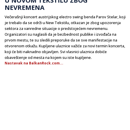
NEVREMENA
Večerašnji koncert austrijskog electro swing benda Parov Stelar, koji
je trebalo da se održi u New Tekstilu, otkazan je zbog upozorenja
sektora za vanredne situacije o predstojećem nevremenu.
Organizatori su naglasili da je bezbednost publike i izvođača na
prvom mestu, te su sledili preporuke da se sve manifestacije na
otvorenom otkažu. Kupljene ulaznice važiće za novi termin koncerta,
koji će biti naknadno objavljen. Svi vlasnici ulaznica dobiće
obaveštenje od mesta na kojem su iste kupljene.
Nastavak na BalkanRock.com...