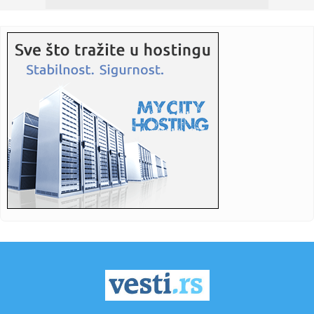
08:27:
Zanimljive činjenice o avionima koje možda niste znali
08:27:
Pismo čitalaca: Stop krivolovu na prepelicu
08:27:
Lov na luksuz i ekološku modu u second hand radnjama
08:24:
Вучић данас обилази радове на ...
08:24:
Vučić danas obilazi radove na rekonstrukciji Starog
železničk...
08:24:
Žene optužene da se udaju za ruske vojnike kako bi dobile
odšt...
08:24:
Brutalno udarila protivnicu, pa zapalila mreže objavom:
"Privile...
08:18:
Republika Srpska bilježi pad inflacije, šta nas očekuje u
dalj...
08:18:
Fidan: Sporazum Turske, Pakistana i S. Arabije isti kao