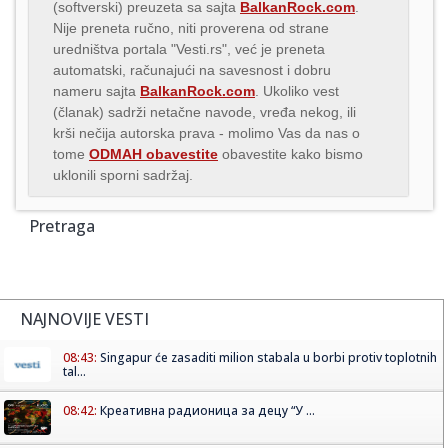
(softverski) preuzeta sa sajta
BalkanRock.com
.
Nije preneta ručno, niti proverena od strane
uredništva portala "Vesti.rs", već je preneta
automatski, računajući na savesnost i dobru
nameru sajta
BalkanRock.com
. Ukoliko vest
(članak) sadrži netačne navode, vređa nekog, ili
krši nečija autorska prava - molimo Vas da nas o
tome
ODMAH obavestite
obavestite kako bismo
uklonili sporni sadržaj.
Pretraga
NAJNOVIJE VESTI
08:43:
Singapur će zasaditi milion stabala u borbi protiv toplotnih
tal...
08:42:
Креативна радионица за децу “У ...