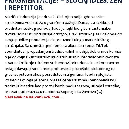
I REPETITOR
Muzička industrija je oduvek bila bojno polje gde se svim
sredstvima vodi rat za ograničenu pažnju. Danas, za razliku od
predinternetskog perioda, kada je lejbl bio glavni tastemaker
diktirajući narativ industrije odozgo, svaki artist koji želi da dođe do
svoje publike prinuđen je da preuzme i ulogu marketinškog
stručnjaka. Sa izmeštanjem formata albuma u korist TikTok
soundbitea i propadanjem tradicionalnih medija, dobra muzika više
nije dovoljna – infrastruktura distribuiranih informacionih čvorišta
stvara okruženje u kojem su bendovi prinuđeni da se konstantno
prilagođavaju granularnim prohtevima potrošača, slobodnog da
gradi sopstveni ukus posredstvom algoritma, feeda i plejlista
Posledica ovoga je scena prezasićena artistima i bendovima koji
tretiraju kreativu kao prostu kombinaciju tagova, uticaja i estetika,
pretvarajući muziku u nabacanu šoping listu žanrova […]
Nastavak na BalkanRock.com...