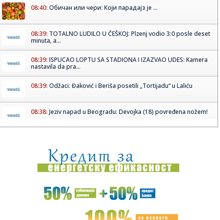
08:40:
Обичан или чери: Који парадајз је ...
08:39:
TOTALNO LUDILO U ČEŠKOJ: Plzenj vodio 3:0 posle deset
minuta, a...
08:39:
ISPUCAO LOPTU SA STADIONA I IZAZVAO UDES: Kamera
nastavila da pra...
08:39:
Odžaci: Đaković i Beriša posetili „Tortijadu“ u Laliću
08:38:
Jeziv napad u Beogradu: Devojka (18) povređena nožem!
08:38:
Сајам екологије на Новосадском ...
08:37:
Leto se ne predaje, i narednih dana sunčano i veoma toplo
08:35:
On je zvanično najbolji mladi trubač u Guči: "Nastaviću da
ra...
08:33:
Vučić danas obilazi radove na rekonstrukciji Starog