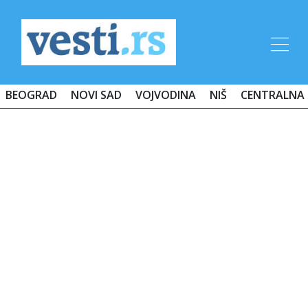
BEOGRAD
NOVI SAD
VOJVODINA
NIŠ
CENTRALNA 