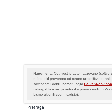
Napomena:
Ova vest je automatizovano (softvers
ručno, niti proverena od strane uredništva portala
savesnost i dobru nameru sajta
BalkanRock.co
nekog, ili krši nečija autorska prava - molimo Va
bismo uklonili sporni sadržaj.
Pretraga