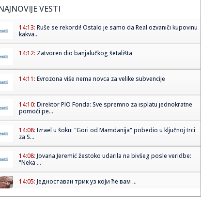
NAJNOVIJE VESTI
14:13:
Ruše se rekordi! Ostalo je samo da Real ozvaniči kupovinu
kakva...
14:12:
Zatvoren dio banjalučkog šetališta
14:11:
Evrozona više nema novca za velike subvencije
14:10:
Direktor PIO Fonda: Sve spremno za isplatu jednokratne
pomoći pe...
14:08:
Izrael u šoku: "Gori od Mamdanija" pobedio u ključnoj trci
za S...
14:08:
Jovana Jeremić žestoko udarila na bivšeg posle veridbe:
"Neka ...
14:05:
Једноставан трик уз који ће вам ...
14:07:
Del Arno Band slavi 40 godina rada koncertom u
Botaničkoj bašti