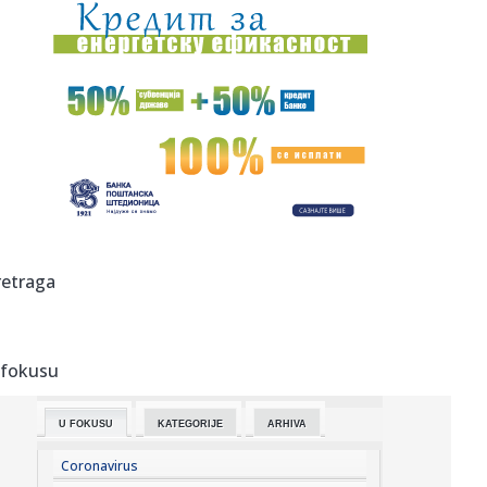
14:07:
Čeka se samo potpis u Humskoj – Baba se oprostio od
Almerije
14:05:
Vučić sa Hasijevim: „Srbija ceni doslednu podršku
Azerbejd...
14:05:
[AcademIAA 2026] STRAHINJA ĆALOVIĆ: „Nismo tu da
kreiramo sad...
14:05:
Vučić o napadu na Filipovića: Osuđujem svaku vrstu
nasilja, z...
14:02:
Više javno tužilaštvo (opet) osuđuje advokate i sve one koji
retraga
...
14:01:
VIDEO: Subaru Uncharted - Međunarodna premijera u Italiji
 fokusu
14:01:
Vaginalni probiotici – kako deluju i kada mogu biti korisni?
U FOKUSU
KATEGORIJE
ARHIVA
13:58:
VJT u Beogradu o smrti Vladimira Cvijana: "Reč je o
utopljenju, ...
Coronavirus