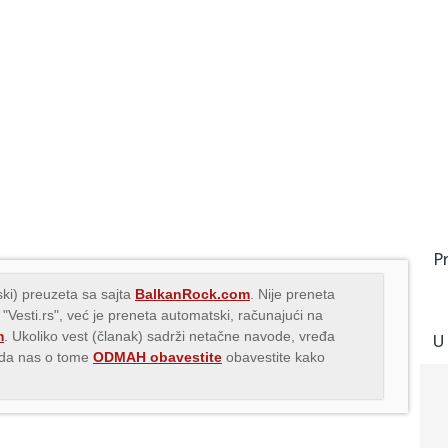
P
ki) preuzeta sa sajta
BalkanRock.com
. Nije preneta
 "Vesti.rs", već je preneta automatski, računajući na
m
. Ukoliko vest (članak) sadrži netačne navode, vređa
U
s da nas o tome
ODMAH obavestite
obavestite kako