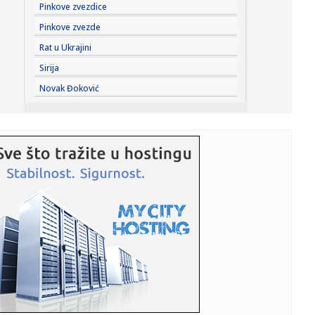
13:58:
BiH zatražila ulazak u SEPA: Jeftiniji transferi novca iz
Pinkove zvezdice
inostr...
Pinkove zvezde
13:58:
Pokrenuta peticija za zabranu koncerta Dine Merlina u
Rat u Ukrajini
Kraljevu
Sirija
13:58:
Zbog jedne greške milion evra završio na otpadu
Novak Đoković
13:58:
Barsa krade Rodrija Realu?
13:58:
Besplatan ulaz na Aquanu u Banjaluci
13:58:
Predstavnik ruskog ministarstva otkrio uzroke pogibije
planinara ...
13:58:
Stanivuković najavio razne projekte: Garaža, električni
autobu...
13:58:
Generacija Z mijenja pravila ljetnih izlazaka
13:58:
Ovo je fatalna bivša misica zbog koje su zaratili Elez i
Ždrale...