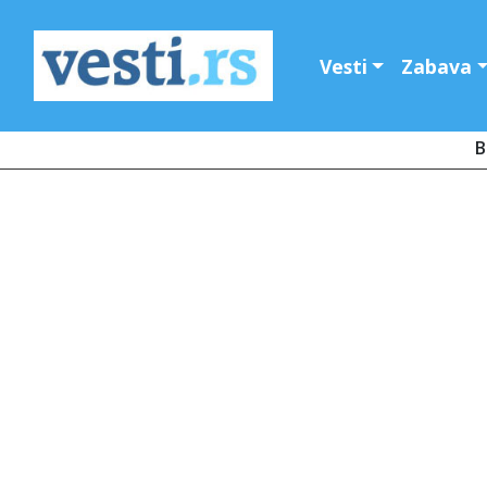
Vesti
Zabava
B