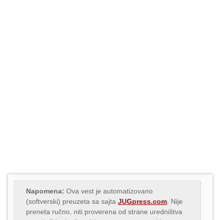
Napomena:
Ova vest je automatizovano
(softverski) preuzeta sa sajta
JUGpress.com
. Nije
preneta ručno, niti proverena od strane uredništva