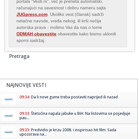
portala "Vesti.rs", već je preneta automatski,
računajući na savesnost i dobru nameru sajta
JUGpress.com
. Ukoliko vest (članak) sadrži
netačne navode, vređa nekog, ili krši nečija
autorska prava - molimo Vas da nas o tome
ODMAH obavestite
obavestite kako bismo uklonili
sporni sadržaj.
Pretraga
NAJNOVIJE VESTI
09:34:
Da li nove gume treba postaviti naprijed ili nazad
09:33:
Štetočina napala jabuke u BiH: Na listovima se pojavljuje
pau...
09:33:
Predvidio je krizu 2008. i inspirisao hit film: Sada
upozorava na...