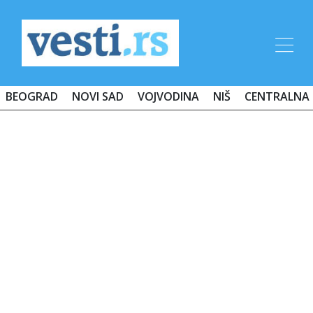
BEOGRAD
NOVI SAD
VOJVODINA
NIŠ
CENTRALNA 