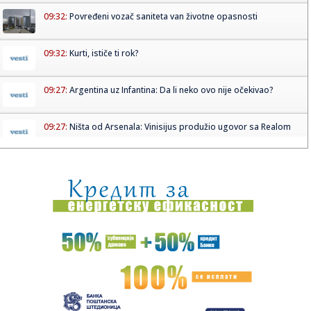
09:32:
Povređeni vozač saniteta van životne opasnosti
09:32:
Kurti, ističe ti rok?
09:27:
Argentina uz Infantina: Da li neko ovo nije očekivao?
09:27:
Ništa od Arsenala: Vinisijus produžio ugovor sa Realom
09:26:
Argentina podržala Infantina: Niko nije iznenađen ovim
potezom!
09:25:
"Interesantno – baš Đoković predlaže da se skrate mečevi"
09:25:
Špansko čudo ponovo "uzelo meru" Muzetiju VIDEO
09:25:
BIRODI: Vučićeva najava potvrđuje potrebu za razdvajanjem
pred...
09:24:
Filipine pogodio zemljotres jačine 5,8 stepeni