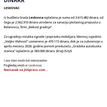
LESKOVAC
Iz budžeta Grada
Leskovca
isplaćena je suma od 3.615.482 dinara, od
čega je 2.562.310 dinara utrošeno za sanaciju pločastog propusta u
Belanovcu, firmi „Bekvid gradnja“.
Za ugradnju ostatka ograde i popravku mobilijara, Mesnoj zajednici
„Veljko Vlahović“ usmereno je 470.172 dinara, dok je za subvencije u
aprilu mesecu 2026. godine Javnom preduzeću „Gradska autobuska
stanica“ isplaćeno je 583.000 dinara. (kraj) IS/LJS
I ovo Vam može biti interesantno
Pogledaj vesti o:
Leskovac
Nastavak na JUGpress.com...