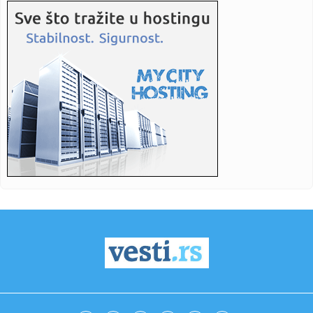
09:18:
Srbija budući most Evrope: Zelenski i Vučić otvaraju vrata
nov...
09:16:
Ekipe JKP Naissus i po vrelom danu na terenu: Radovi na
mreži ...
09:12:
Crveni meteo alarm za jug Srbije: U Vranju cisterna sa
pijaćom v...
09:12:
Lids srušio rekord – zbog rezervnog golmana Sitija!
09:12:
Snažan zemljotres u Hrvatskoj; "Osetio sam udar u krevetu.
Usled...
09:11:
Ormuz (ne)prohodan
09:09:
Još teže do američkog državljanstva
09:06:
Požar u Ibarskoj klisuri još uvek besni