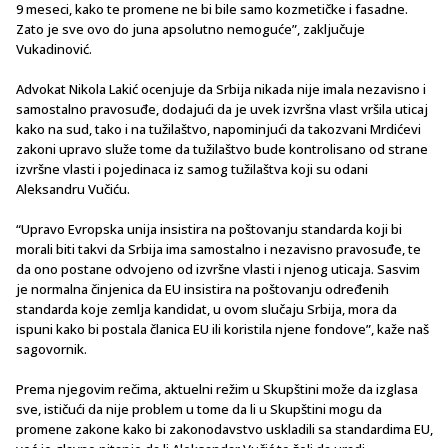
9 meseci, kako te promene ne bi bile samo kozmetičke i fasadne.
Zato je sve ovo do juna apsolutno nemoguće”, zaključuje
Vukadinović.
Advokat Nikola Lakić ocenjuje da Srbija nikada nije imala nezavisno i
samostalno pravosuđe, dodajući da je uvek izvršna vlast vršila uticaj
kako na sud, tako i na tužilaštvo, napominjući da takozvani Mrdićevi
zakoni upravo služe tome da tužilaštvo bude kontrolisano od strane
izvršne vlasti i pojedinaca iz samog tužilaštva koji su odani
Aleksandru Vučiću.
“Upravo Evropska unija insistira na poštovanju standarda koji bi
morali biti takvi da Srbija ima samostalno i nezavisno pravosuđe, te
da ono postane odvojeno od izvršne vlasti i njenog uticaja. Sasvim
je normalna činjenica da EU insistira na poštovanju određenih
standarda koje zemlja kandidat, u ovom slučaju Srbija, mora da
ispuni kako bi postala članica EU ili koristila njene fondove”, kaže naš
sagovornik.
Prema njegovim rečima, aktuelni režim u Skupštini može da izglasa
sve, ističući da nije problem u tome da li u Skupštini mogu da
promene zakone kako bi zakonodavstvo uskladili sa standardima EU,