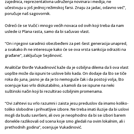
zajednica, reprezentativna udruženja novinara i medija, ne
učestvuju u još jednoj režimskoj farsi. Znaju za jadac, odavno već”,
poručuje naš sagovornik.
Odreći će se Vučić i mnogo većih novaca od ovih koji treba da nam
uslede iz Plana rasta, samo da bi sačuvao vlast.
“On i njegovi saradnici obezbeđeni za pet-šest generacija unapred,
a svakako ih ne interesuje kako će se ova vrsta sankcija odraziti na
građane”, zaključuje Sejdinović.
Analitičar Đorđe Vukadinović kaže da je ozbiljna dilema da li ova vlast
uopšte može da ispuni te uslove bilo kada. On dodaje da što se tiče
roka do juna, jasno je da je to nemoguće čak i da postoji volja, što
ocenjuje kao vrlo diskutabilno, a kamoli da se ispune na neki
suštinski način koji bi rezultirao ozbiljnim promenama.
“Ovi zahtevi su vrlo razumni i zaista jesu preduslov da imamo koliko-
toliko slobodne i prihvatljive izbore. Ne treba imati iluzije da bi uslovi
mogli da budu savršeni, ali ovo je neophodno da bi se izbori barem
donekle razlikovali od scena koje smo gledali na ovim lokalnim, ali i
prethodnih godina”, ocenjuje Vukadinović.