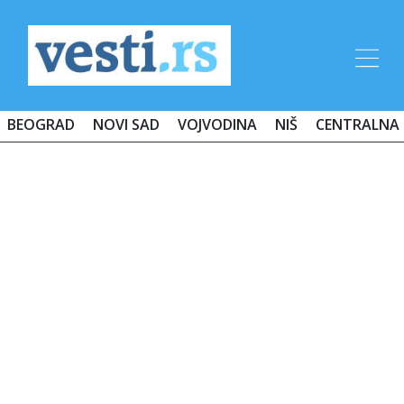
BEOGRAD
NOVI SAD
VOJVODINA
NIŠ
CENTRALNA 