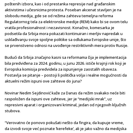
poštenih izbora, kao i od prestanka represije nad građanskim
aktivistima i učesnicima protesta. Poseban akcenat stavljen je na
slobodu medija, gde se od režima zahteva temeljna reforma
Regulatornog tela za elektronske medije (REM) kako bi se ovom telu
vratila profesionalnost i nezavisnost. Konačno, komesarka je
podsetila da Srbija mora pokazati kontinuiran i merljiv napredak u
usklađivanju svoje spoljne politike sa odlukama Evropske unije, što
se prvenstveno odnosi na uvođenje restriktivnih mera protiv Rusije.
Budući da Srbija značajno kasni sa reformama čija je implementacija
bila predviđena za 2024. godinu, u junu 2026. ističe krajnji rok koji je
Evropska komisija predvidela za ispunjenje zaostalih obaveza.
Postavlja se pitanje – postoji li politička volja i realne mogućnosti da
aktuelni režim ispuni ove zahteve do juna?
Novinar Nedim Sejdinović kaže za Danas da režim svakako neće biti
raspoložen da ispuni ove zahteve, jer je “medijski mrak”, uz
represivni aparat i organizovani kriminal, jedan od njegovih ključnih
stubova.
“Verovatno će ponovo pokušati nešto da fingira, da kupuje vreme,
da izvodi svoje već poznate ‘kerefeke’, ali je jako važno da medijska