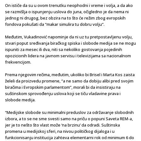
On ističe da su u ovom trenutku neophodni i vreme i volja, a da ako
se razmišlja o ispunjenju uslova do juna, očigledno je da nema ni
jednog ni drugog, bez obzira na to što će režim zbog evropskih
fondova pokušati da “makar simulira tu dobru volju”.
Međutim, Vukadinović napominje da ni uz tu pretpostavljenu volju,
stvari poput sređivanja biračkog spiska i slobode medija se ne mogu
ispuniti za mesec ili dva, niti sa nekoliko gostovanja pojedinih
opozicionih lidera na javnom servisu i televizijama sa nacionalnom
frekvencijom.
Prema njegovim rečima, međutim, ukoliko bi Brisel i Marta Kos zaista
želeli da proizvedu promene, “a ne samo da dobiju alibi pred svojim
biračima i Evropskim parlamentom”, morali bi da insistiraju na
suštinskom sprovođenju uslova koji se tiču vladavine prava i
slobode medija.
“Medijske slobode su minimalni preduslov za održavanje slobodnih
izbora, a to se ne sme svesti samo na priču o popuni Saveta REM-a,
jer je to nešto što vlast može ‘na brzinu’ da odradi. Suštinska
promena u medijskoj sferi, na nivou političkog dijaloga i u
funkcionisanju institucija zahteva elementarni rok od minimum 6 do