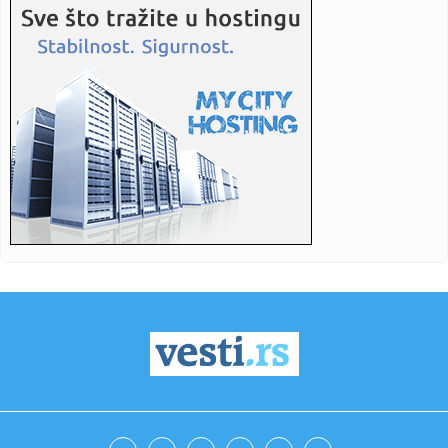
20:08:
(UŽIVO) Borac - Vitebsk: Banjalučani nastavljaju trku za
Evropo...
20:08:
Emina Jahović ostala bez luksuznih stvari vrijednih više od
50....
20:08:
Brza pruga između Beograda i Budimpešte najavljena za
jesen
20:08:
Del Arno bend 19. septembra koncertom obilježava 40
godina rada
20:08:
Šta je zdrav doručak prema doktorima sa Harvarda?
20:08:
Mještani poslali jasnu poruku: Ako ne bude rješenja
spremni smo...
20:07:
Grobari su tu, ali... VIDEO
20:07:
Poznati NBA analitičar o Filadelfiji: "Ne znam gde se Braun
ukla...
20:04:
Kostić predstavljen u Ajndhovenu: Kada je stigao poziv,