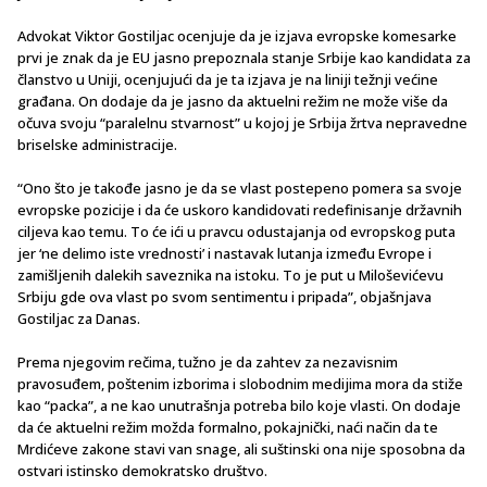
Advokat Viktor Gostiljac ocenjuje da je izjava evropske komesarke
prvi je znak da je EU jasno prepoznala stanje Srbije kao kandidata za
članstvo u Uniji, ocenjujući da je ta izjava je na liniji težnji većine
građana. On dodaje da je jasno da aktuelni režim ne može više da
očuva svoju “paralelnu stvarnost” u kojoj je Srbija žrtva nepravedne
briselske administracije.
“Ono što je takođe jasno je da se vlast postepeno pomera sa svoje
evropske pozicije i da će uskoro kandidovati redefinisanje državnih
ciljeva kao temu. To će ići u pravcu odustajanja od evropskog puta
jer ‘ne delimo iste vrednosti’ i nastavak lutanja između Evrope i
zamišljenih dalekih saveznika na istoku. To je put u Miloševićevu
Srbiju gde ova vlast po svom sentimentu i pripada”, objašnjava
Gostiljac za Danas.
Prema njegovim rečima, tužno je da zahtev za nezavisnim
pravosuđem, poštenim izborima i slobodnim medijima mora da stiže
kao “packa”, a ne kao unutrašnja potreba bilo koje vlasti. On dodaje
da će aktuelni režim možda formalno, pokajnički, naći način da te
Mrdićeve zakone stavi van snage, ali suštinski ona nije sposobna da
ostvari istinsko demokratsko društvo.