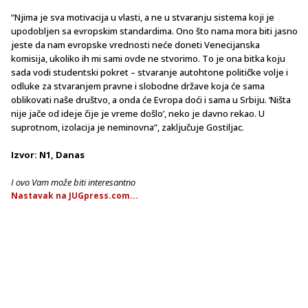
“Njima je sva motivacija u vlasti, a ne u stvaranju sistema koji je
upodobljen sa evropskim standardima. Ono što nama mora biti jasno
jeste da nam evropske vrednosti neće doneti Venecijanska
komisija, ukoliko ih mi sami ovde ne stvorimo. To je ona bitka koju
sada vodi studentski pokret – stvaranje autohtone političke volje i
odluke za stvaranjem pravne i slobodne države koja će sama
oblikovati naše društvo, a onda će Evropa doći i sama u Srbiju. ‘Ništa
nije jače od ideje čije je vreme došlo’, neko je davno rekao. U
suprotnom, izolacija je neminovna”, zaključuje Gostiljac.
Izvor: N1, Danas
I ovo Vam može biti interesantno
Nastavak na JUGpress.com...