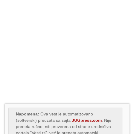
Napomena:
Ova vest je automatizovano
(softverski) preuzeta sa sajta
JUGpress.com
. Nije
preneta ručno, niti proverena od strane uredništva
portala "Vesti.rs", već je preneta automatski,