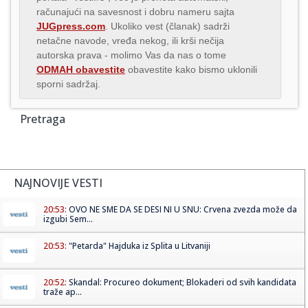
računajući na savesnost i dobru nameru sajta
JUGpress.com
. Ukoliko vest (članak) sadrži
netačne navode, vređa nekog, ili krši nečija
autorska prava - molimo Vas da nas o tome
ODMAH obavestite
obavestite kako bismo uklonili
sporni sadržaj.
Pretraga
NAJNOVIJE VESTI
20:53:
OVO NE SME DA SE DESI NI U SNU: Crvena zvezda može da
izgubi Sem...
20:53:
"Petarda" Hajduka iz Splita u Litvaniji
20:52:
Skandal: Procureo dokument; Blokaderi od svih kandidata
traže ap...