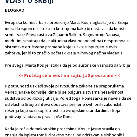
BEOGRAD
Evropska komesarka za proširenje Marta Kos, naglasila je da Srbija
mora da ispuni niz striktnih kriterijuma kako bi nastavila da koristi
sredstva iz Plana rasta za Zapadni Balkan. Sagovornici Danasa,
međutim, smatraju da je aktuelna vlast nesposobna i nespremna za
sistemske društvene promene koje iziskuje ispunjenje ovih
zahteva, jer bi to značilo početak kraja njihovog načina vladanja.
Pre svega, Marta Kos je istakla da je od suštinske važnosti da Srbija
>> Pročitaj celu vest na sajtu JUGpress.com <<
u potpunosti uskladi svoje pravosudne zakone sa preporukama
Venecijanske komisije, čime bi se osigurala stvarna nezavisnost
sudstva od političkog uticaja. Pored toga, komesarka je navela da se
od vlasti u Srbiji zahteva obustava primene svih onih zakonskih
rešenja koja su u suprotnosti sa evropskim standardima i koja
podrivaju vladavinu prava, piše Danas.
Kada je reč o demokratskim procesima, Kos je jasno stavila do
znanja da isplata tranši direktno zavisi od održavanja slobodnih i