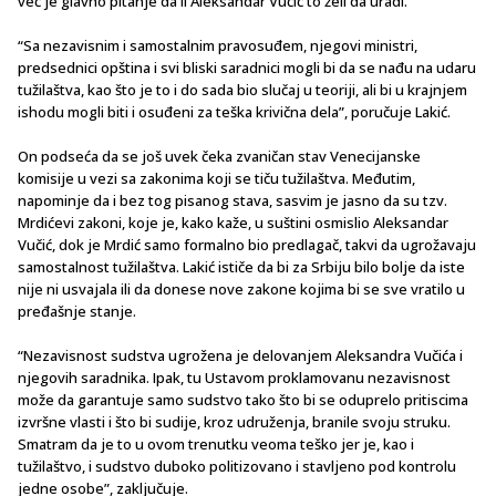
već je glavno pitanje da li Aleksandar Vučić to želi da uradi.
“Sa nezavisnim i samostalnim pravosuđem, njegovi ministri,
predsednici opština i svi bliski saradnici mogli bi da se nađu na udaru
tužilaštva, kao što je to i do sada bio slučaj u teoriji, ali bi u krajnjem
ishodu mogli biti i osuđeni za teška krivična dela”, poručuje Lakić.
On podseća da se još uvek čeka zvaničan stav Venecijanske
komisije u vezi sa zakonima koji se tiču tužilaštva. Međutim,
napominje da i bez tog pisanog stava, sasvim je jasno da su tzv.
Mrdićevi zakoni, koje je, kako kaže, u suštini osmislio Aleksandar
Vučić, dok je Mrdić samo formalno bio predlagač, takvi da ugrožavaju
samostalnost tužilaštva. Lakić ističe da bi za Srbiju bilo bolje da iste
nije ni usvajala ili da donese nove zakone kojima bi se sve vratilo u
pređašnje stanje.
“Nezavisnost sudstva ugrožena je delovanjem Aleksandra Vučića i
njegovih saradnika. Ipak, tu Ustavom proklamovanu nezavisnost
može da garantuje samo sudstvo tako što bi se oduprelo pritiscima
izvršne vlasti i što bi sudije, kroz udruženja, branile svoju struku.
Smatram da je to u ovom trenutku veoma teško jer je, kao i
tužilaštvo, i sudstvo duboko politizovano i stavljeno pod kontrolu
jedne osobe”, zaključuje.