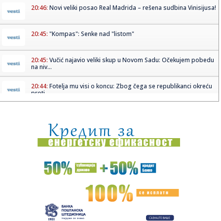
20:46:
Novi veliki posao Real Madrida – rešena sudbina Vinisijusa!
20:45:
"Kompas": Senke nad "listom"
20:45:
Vučić najavio veliki skup u Novom Sadu: Očekujem pobedu
na niv...
20:44:
Fotelja mu visi o koncu: Zbog čega se republikanci okreću
proti...
20:44:
Ako postoji jedan komad koji ćete nositi godinama, to je
kimono ...
20:37:
PARKER NE ODUSTAJE OD SNA: Želi ono što Asvel čeka
skoro tri d...
20:37:
Dragojević će premijeru želeti što pre da zaboravi
20:36:
Lamborghini Revuelto SV postavio novi rekord na
Hokenhajmringu
20:28:
Litvanci surovo iskreni: "Niko nije uzbuđen zbog Partizana –