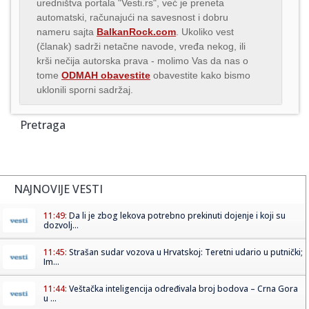
uredništva portala "Vesti.rs", već je preneta
automatski, računajući na savesnost i dobru
nameru sajta
BalkanRock.com
. Ukoliko vest
(članak) sadrži netačne navode, vređa nekog, ili
krši nečija autorska prava - molimo Vas da nas o
tome
ODMAH obavestite
obavestite kako bismo
uklonili sporni sadržaj.
Pretraga
NAJNOVIJE VESTI
11:49:
Da li je zbog lekova potrebno prekinuti dojenje i koji su
dozvolj...
11:45:
Strašan sudar vozova u Hrvatskoj: Teretni udario u putnički;
Im...
11:44:
Veštačka inteligencija određivala broj bodova – Crna Gora
u ...