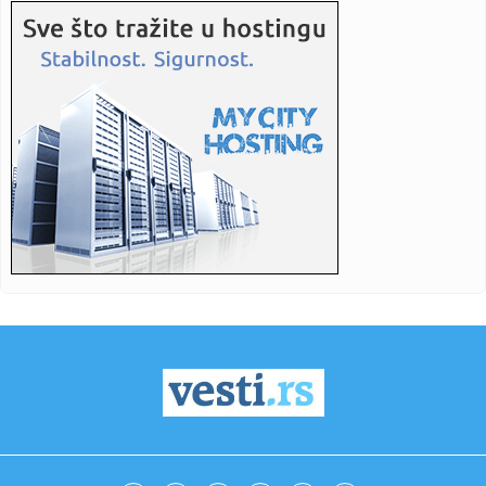
11:25:
Vučević srušio laži o "Sarajevo safariju"; Poslao poruku:
"Vu...
11:22:
Amerikanci očekuju skoro razrešenje: Dogovor o
Ormuskom moreuzu...
11:19:
Vučić dočekao Zelenskog: Prijem uz najviše počasti ispred
Pa...
11:19:
Nastavak konstitutivne sednice Skupštine Kosova i nakon
isteka u...
11:15:
Neil Young objavio naslovnu pesmu sa novog albuma
‘Second Song...
11:15:
Šok otkriće u stanu Saše Vidića: Pronađen rukopis knjige
koj...
11:10:
Lozano na pozajmici u Galaksiju
11:04:
Данас се ово не ради у кући: Срби ...