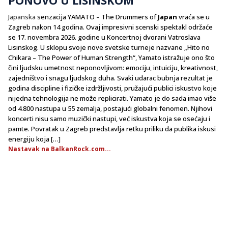
Japanska
senzacija YAMATO – The Drummers of
Japan
vraća se u
Zagreb nakon 14 godina. Ovaj impresivni scenski spektakl održaće
se 17. novembra 2026. godine u Koncertnoj dvorani Vatroslava
Lisinskog. U sklopu svoje nove svetske turneje nazvane „Hito no
Chikara – The Power of Human Strength“, Yamato istražuje ono što
čini ljudsku umetnost neponovljivom: emociju, intuiciju, kreativnost,
zajedništvo i snagu ljudskog duha. Svaki udarac bubnja rezultat je
godina discipline i fizičke izdržljivosti, pružajući publici iskustvo koje
nijedna tehnologija ne može replicirati. Yamato je do sada imao više
od 4.800 nastupa u 55 zemalja, postajući globalni fenomen. Njihovi
koncerti nisu samo muzički nastupi, već iskustva koja se osećaju i
pamte. Povratak u Zagreb predstavlja retku priliku da publika iskusi
energiju koja […]
Nastavak na BalkanRock.com...