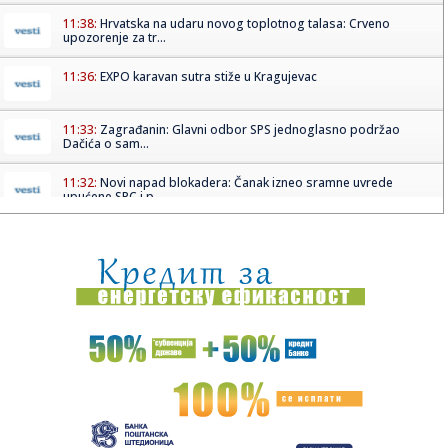
11:38:
Hrvatska na udaru novog toplotnog talasa: Crveno
upozorenje za tr...
11:36:
EXPO karavan sutra stiže u Kragujevac
11:33:
Zagrađanin: Glavni odbor SPS jednoglasno podržao
Dačića o sam...
11:32:
Novi napad blokadera: Čanak izneo sramne uvrede
upućene SPC i p...
11:32:
Buna u FIFA sve veća: "Poverenje je izgubljeno"
11:31:
Denver kao da radi protiv Jokića: Nikola ostao bez velike
podr...
11:31:
TRAGEDIJA KOJA JE POTRESLA NBA: Poznat uzrok smrti NBA
košarka...
11:30:
Jovana brutalno pecnula Dragana nakon veridbe:
"Poklanjam mu titu...
11:28:
U požaru u Gornjem Milanovcu izgorela kompletna kuća