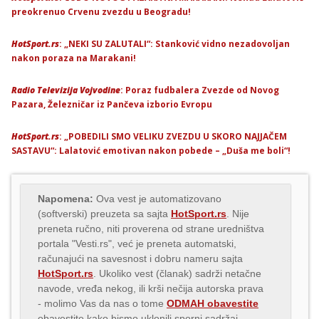
preokrenuo Crvenu zvezdu u Beogradu!
HotSport.rs
: „NEKI SU ZALUTALI“: Stanković vidno nezadovoljan
nakon poraza na Marakani!
Radio Televizija Vojvodine
: Poraz fudbalera Zvezde od Novog
Pazara, Železničar iz Pančeva izborio Evropu
HotSport.rs
: „POBEDILI SMO VELIKU ZVEZDU U SKORO NAJJAČEM
SASTAVU“: Lalatović emotivan nakon pobede – „Duša me boli“!
Napomena:
Ova vest je automatizovano
(softverski) preuzeta sa sajta
HotSport.rs
. Nije
preneta ručno, niti proverena od strane uredništva
portala "Vesti.rs", već je preneta automatski,
računajući na savesnost i dobru nameru sajta
HotSport.rs
. Ukoliko vest (članak) sadrži netačne
navode, vređa nekog, ili krši nečija autorska prava
- molimo Vas da nas o tome
ODMAH obavestite
obavestite kako bismo uklonili sporni sadržaj.