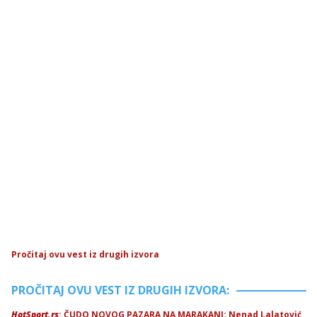
Pročitaj ovu vest iz drugih izvora
PROČITAJ OVU VEST IZ DRUGIH IZVORA:
HotSport.rs
: ČUDO NOVOG PAZARA NA MARAKANI: Nenad Lalatović