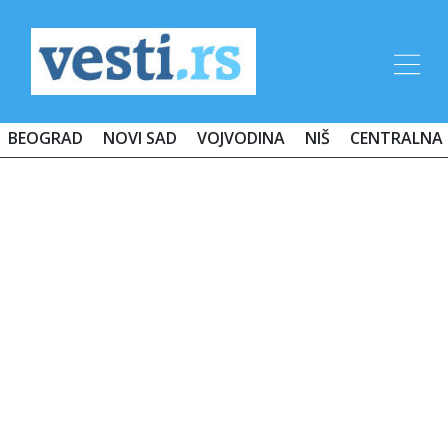
BEOGRAD
NOVI SAD
VOJVODINA
NIŠ
CENTRALNA 