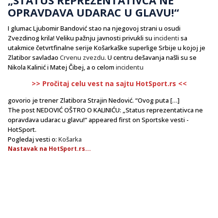
OPRAVDAVA UDARAC U GLAVU!“
I glumac Ljubomir Bandović stao na njegovoj strani u osudi
Zvezdinog krila! Veliku pažnju javnosti privukli su
incidenti
sa
utakmice četvrtfinalne serije Košarkaške superlige Srbije u kojoj je
Zlatibor savladao
Crvenu zvezdu
. U centru dešavanja našli su se
Nikola Kalinić i Matej Čibej, a o celom
incidentu
>> Pročitaj celu vest na sajtu HotSport.rs <<
govorio je trener Zlatibora Strajin Nedović. “Ovog puta […]
The post NEDOVIĆ OŠTRO O KALINIĆU: „Status reprezentativca ne
opravdava udarac u glavu!“ appeared first on Sportske vesti -
HotSport.
Pogledaj vesti o:
Košarka
Nastavak na HotSport.rs...