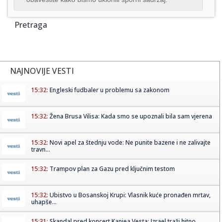
Pretraga
NAJNOVIJE VESTI
15:32:
Engleski fudbaler u problemu sa zakonom
15:32:
Žena Brusa Vilisa: Kada smo se upoznali bila sam vjerena
15:32:
Novi apel za štednju vode: Ne punite bazene i ne zalivajte
travn...
15:32:
Trampov plan za Gazu pred ključnim testom
15:32:
Ubistvo u Bosanskoj Krupi: Vlasnik kuće pronađen mrtav,
uhapše...
15:31:
Skandal pred koncert Kanjea Vesta; Izrael traži hitno